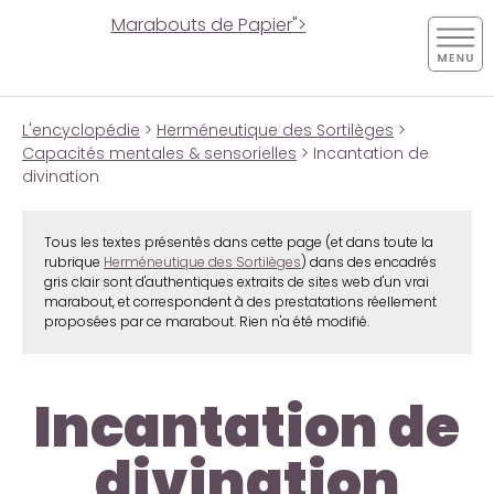
Marabouts de Papier">
L'encyclopédie
>
Herméneutique des Sortilèges
>
Capacités mentales & sensorielles
> Incantation de
divination
Tous les textes présentés dans cette page (et dans toute la
rubrique
Herméneutique des Sortilèges
) dans des encadrés
gris clair sont d'authentiques extraits de sites web d'un vrai
marabout, et correspondent à des prestatations réellement
proposées par ce marabout. Rien n'a été modifié.
Incantation de
divination