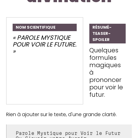
NOM SCIENTIFIQUE
RÉSUMÉ-
TEASER-
« PAROLE MYSTIQUE
SPOILER
POUR VOIR LE FUTURE.
Quelques
»
formules
magiques
à
prononcer
pour voir le
futur.
Rien à ajouter sur le texte, d'une grande clarté.
Parole Mystique pour Voir le Futur