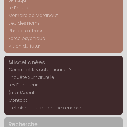
Le Taquin
Le Pendu
Mémoire de Marabout
Jeu des Noms
Phrases à Trous
Force psychique
Vision du futur
Miscellanées
Comment les collectionner ?
Enquête Surnaturelle
Les Donateurs
(mar)About
Contact
... et bien d'autres choses encore
Recherche