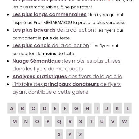
les plus remarquables, à ne pas rater !
Les plus longs commentaires
:
les flyers qui ont
inspiré au Prof. MÉGABAMBOU la prose la plus verbeuse.
Les plus bavards
de la collection
:
les flyers qui
comportent le
plus
de texte.
Les plus concis
de la collection
:
les flyers qui
comportent le
moins
de texte.
Nuage Sémantique
: les mots les plus utilisés
dans les flyers de marabouts
Analyses statistiques
des flyers de la galerie
L'histoire des
principaux donateurs
de flyers
ayant contribué à cette galerie
A
B
C
D
E
F
G
H
I
J
K
L
M
N
O
P
Q
R
S
T
U
V
W
X
Y
Z