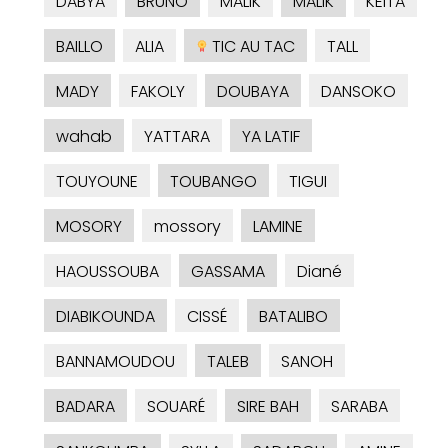
DABYA
BRUNO
MALIK
MALIK
KEITA
BAILLO
ALIA
TIC AU TAC
TALL
MADY
FAKOLY
DOUBAYA
DANSOKO
wahab
YATTARA
YA LATIF
TOUYOUNE
TOUBANGO
TIGUI
MOSORY
mossory
LAMINE
HAOUSSOUBA
GASSAMA
Diané
DIABIKOUNDA
CISSÉ
BATALIBO
BANNAMOUDOU
TALEB
SANOH
BADARA
SOUARÉ
SIRE BAH
SARABA