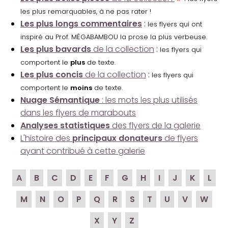
les plus remarquables, à ne pas rater !
Les plus longs commentaires
:
les flyers qui ont
inspiré au Prof. MÉGABAMBOU la prose la plus verbeuse.
Les plus bavards
de la collection
:
les flyers qui
comportent le
plus
de texte.
Les plus concis
de la collection
:
les flyers qui
comportent le
moins
de texte.
Nuage Sémantique
: les mots les plus utilisés
dans les flyers de marabouts
Analyses statistiques
des flyers de la galerie
L'histoire des
principaux donateurs
de flyers
ayant contribué à cette galerie
A
B
C
D
E
F
G
H
I
J
K
L
M
N
O
P
Q
R
S
T
U
V
W
X
Y
Z