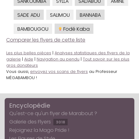
SANKOUMBA
SYLLA
SADABOU
AMINE
SADE ADU
SALIMOU
BANNABA
BAMBOUGOU
Fodé Kaba
Comparer les flyers de cette liste
Les plus belles pièces
|
Analyses statistiques des flyers de la
galerie
|
Aide
|
Navigation au pendu
|
Tout savoir sur les plus
gros donateurs
Vous aussi,
envoyez vos scans de flyers
au Professeur
MÉGABAMBOU !
Encyclopédie
Qu'est-ce qu'un flyer de Marabout ?
Galerie des Flyers
3018
Rejoignez la Mago Pride !
Les Figures de Style