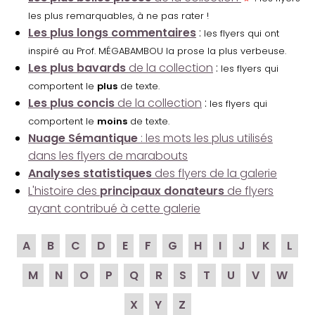
les plus remarquables, à ne pas rater !
Les plus longs commentaires
:
les flyers qui ont
inspiré au Prof. MÉGABAMBOU la prose la plus verbeuse.
Les plus bavards
de la collection
:
les flyers qui
comportent le
plus
de texte.
Les plus concis
de la collection
:
les flyers qui
comportent le
moins
de texte.
Nuage Sémantique
: les mots les plus utilisés
dans les flyers de marabouts
Analyses statistiques
des flyers de la galerie
L'histoire des
principaux donateurs
de flyers
ayant contribué à cette galerie
A
B
C
D
E
F
G
H
I
J
K
L
M
N
O
P
Q
R
S
T
U
V
W
X
Y
Z