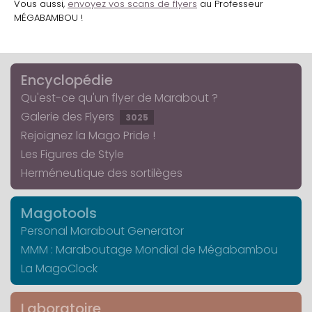
Vous aussi,
envoyez vos scans de flyers
au Professeur
MÉGABAMBOU !
Encyclopédie
Qu'est-ce qu'un flyer de Marabout ?
Galerie des Flyers
3025
Rejoignez la Mago Pride !
Les Figures de Style
Herméneutique des sortilèges
Magotools
Personal Marabout Generator
MMM : Maraboutage Mondial de Mégabambou
La MagoClock
Laboratoire