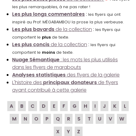
les plus remarquables, à ne pas rater !
Les plus longs commentaires
:
les flyers qui ont
inspiré au Prof. MÉGABAMBOU la prose la plus verbeuse.
Les plus bavards
de la collection
:
les flyers qui
comportent le
plus
de texte.
Les plus concis
de la collection
:
les flyers qui
comportent le
moins
de texte.
Nuage Sémantique
: les mots les plus utilisés
dans les flyers de marabouts
Analyses statistiques
des flyers de la galerie
L'histoire des
principaux donateurs
de flyers
ayant contribué à cette galerie
A
B
C
D
E
F
G
H
I
J
K
L
M
N
O
P
Q
R
S
T
U
V
W
X
Y
Z