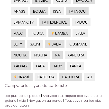
BARAKA
BAMBO
CABILA
DAOUDA
ANASS
BOUBA
ISSA
TATAROU
JAMANGTY
TATI EXERCICE
TADOU
VALO
TOURA
BAMBA
SYLLA
SETY
SALIM
SALIM
OUSMANE
NOUHA
NOUHA
NA
KANDURA
KADIALY
KABA
HADY
FANTA
DRAMÉ
BATOURA
BATOURA
ALI
Comparer les flyers de cette liste
Les plus belles pièces
|
Analyses statistiques des flyers de la
galerie
|
Aide
|
Navigation au pendu
|
Tout savoir sur les plus
gros donateurs