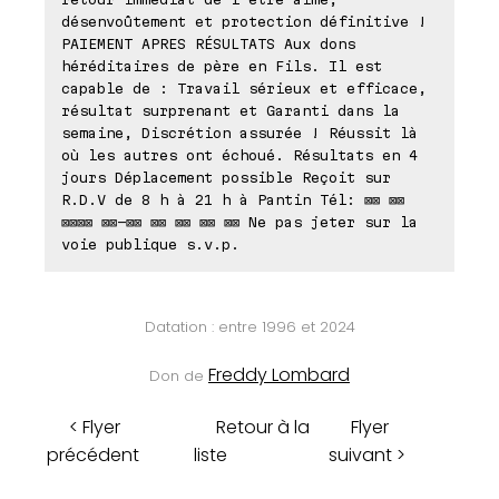
désenvoûtement et protection définitive !
PAIEMENT APRES RÉSULTATS Aux dons
héréditaires de père en Fils. Il est
capable de : Travail sérieux et efficace,
résultat surprenant et Garanti dans la
semaine, Discrétion assurée ! Réussit là
où les autres ont échoué. Résultats en 4
jours Déplacement possible Reçoit sur
R.D.V de 8 h à 21 h à Pantin Tél: ⊠⊠ ⊠⊠
⊠⊠⊠⊠ ⊠⊠-⊠⊠ ⊠⊠ ⊠⊠ ⊠⊠ ⊠⊠ Ne pas jeter sur la
voie publique s.v.p.
Datation : entre 1996 et 2024
Freddy Lombard
Don de
< Flyer
Retour à la
Flyer
précédent
liste
suivant >