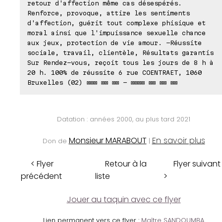
retour d'affection même cas désespérés.
Renforce, provoque, attire les sentiments
d'affection, guérit tout complexe phisique et
moral ainsi que l'impuissance sexuelle chance
aux jeux, protection de vie amour. -Réussite
sociale, travail, clientèle, Résultats garantis
Sur Rendez-vous, reçoit tous les jours de 8 h à
20 h. 100% de réussite 6 rue COENTRAET, 1060
Bruxelles (02) ⊠⊠⊠ ⊠⊠ ⊠⊠ - ⊠⊠⊠⊠ ⊠⊠ ⊠⊠ ⊠⊠
Datation : années 2000, au plus tard 2021
Monsieur MARABOUT
En savoir plus
Don de
|
< Flyer
Retour à la
Flyer suivant
précédent
liste
>
Jouer au taquin avec ce flyer
Lien permanent vers ce flyer :
Maître SANDOUMBA