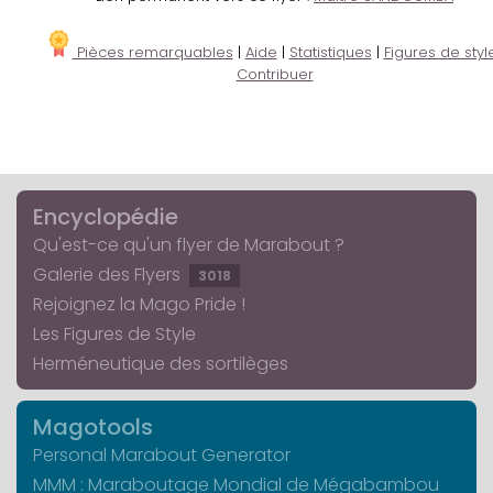
Pièces remarquables
|
Aide
|
Statistiques
|
Figures de styl
Contribuer
Encyclopédie
Qu'est-ce qu'un flyer de Marabout ?
Galerie des Flyers
3018
Rejoignez la Mago Pride !
Les Figures de Style
Herméneutique des sortilèges
Magotools
Personal Marabout Generator
MMM : Maraboutage Mondial de Mégabambou