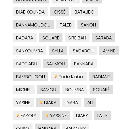
DIABIKOUNDA
CISSÉ
BATALIBO
BANNAMOUDOU
TALEB
SANOH
BADARA
SOUARÉ
SIRE BAH
SARABA
SANKOUMBA
SYLLA
SADABOU
AMINE
SADE ADU
SALIMOU
BANNABA
BAMBOUGOU
Fodé Kaba
BADIANE
MICHEL
SAMOU
BOUMBA
SOUARÉ
YASINE
DIAKA
DIARA
ALI
FAKOLY
YASSINE
DIABY
LATIF
OUSO
HAIDARA
BALAMINY