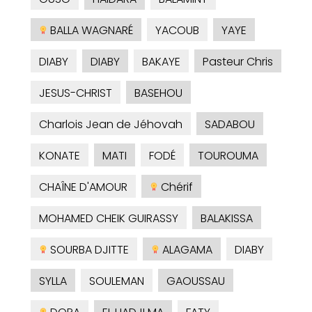
BALLA WAGNARÉ
YACOUB
YAYE
DIABY
DIABY
BAKAYE
Pasteur Chris
JESUS-CHRIST
BASEHOU
Charlois Jean de Jéhovah
SADABOU
KONATE
MATI
FODÉ
TOUROUMA
CHAÎNE D'AMOUR
Chérif
MOHAMED CHEIK GUIRASSY
BALAKISSA
SOURBA DJITTE
ALAGAMA
DIABY
SYLLA
SOULEMAN
GAOUSSAU