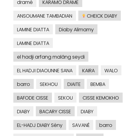
dramé
KARAMO DRAME
ANSOUMANE TAMBADIAN
CHEICK DIABY
LAMINE DIATTA
Diaby Alimamy
LAMINE DIATTA
el hadji arfang malâng seydi
EL HADJI DIAOUNNE SANA
KAIRA
WALO
barro
SEKHOU
DIAITE
BEMBA
BAFODE CISSE
SEKOU
CISSE KEMOKHO
DIABY
BACARY CISSE
DIABY
EL-HADJ DIABY Sény
SAVANÉ
barro