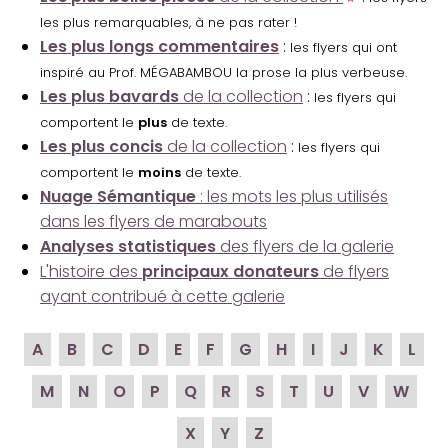
les plus remarquables, à ne pas rater !
Les plus longs commentaires
:
les flyers qui ont
inspiré au Prof. MÉGABAMBOU la prose la plus verbeuse.
Les plus bavards
de la collection
:
les flyers qui
comportent le
plus
de texte.
Les plus concis
de la collection
:
les flyers qui
comportent le
moins
de texte.
Nuage Sémantique
: les mots les plus utilisés
dans les flyers de marabouts
Analyses statistiques
des flyers de la galerie
L'histoire des
principaux donateurs
de flyers
ayant contribué à cette galerie
A
B
C
D
E
F
G
H
I
J
K
L
M
N
O
P
Q
R
S
T
U
V
W
X
Y
Z