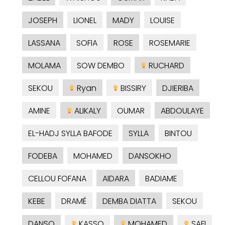
JOSEPH
LIONEL
MADY
LOUISE
LASSANA
SOFIA
ROSE
ROSEMARIE
MOLAMA
SOW DEMBO
RUCHARD
SEKOU
Ryan
BISSIRY
DJIERIBA
AMINE
ALIKALY
OUMAR
ABDOULAYE
EL-HADJ SYLLA BAFODE
SYLLA
BINTOU
FODEBA
MOHAMED
DANSOKHO
CELLOU FOFANA
AIDARA
BADIAME
KEBE
DRAMÉ
DEMBA DIATTA
SEKOU
DANSO
KASSO
MOHAMED
SAFI