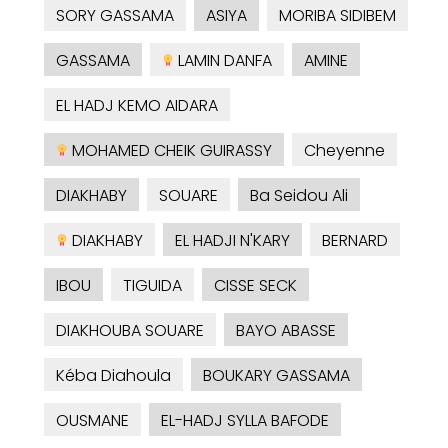
SORY GASSAMA
ASIYA
MORIBA SIDIBEM
GASSAMA
LAMIN DANFA
AMINE
EL HADJ KEMO AIDARA
MOHAMED CHEIK GUIRASSY
Cheyenne
DIAKHABY
SOUARE
Ba Seidou Ali
DIAKHABY
EL HADJI N'KARY
BERNARD
IBOU
TIGUIDA
CISSE SECK
DIAKHOUBA SOUARE
BAYO ABASSE
Kéba Diahoula
BOUKARY GASSAMA
OUSMANE
EL-HADJ SYLLA BAFODE