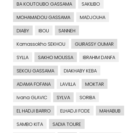
BA KOUTOUBO GASSAMA
SAKILIBO
MOHAMADOU GASSAMA
MADJOUHA
DIABY
IBOU
SANNEH
Kamassokho SEKHOU
GUIRASSY OUMAR
SYLLA
SAKHO MOUSSA
IBRAHIM DANFA
SEKOU GASSAMA
DIAKHABY KEBA
ADAMA FOFANA
LAVILLA
MOKTAR
Ivana GLAVIC
SYLVA
SORIBA
EL HADJI BARRO
ELHADJI FODE
MAHABUB
SAMBO KITA
SADIA TOURE