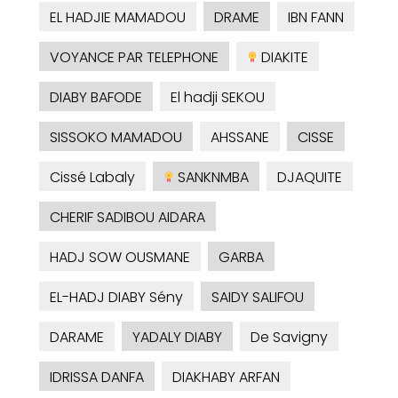
EL HADJIE MAMADOU
DRAME
IBN FANN
VOYANCE PAR TELEPHONE
DIAKITE
DIABY BAFODE
El hadji SEKOU
SISSOKO MAMADOU
AHSSANE
CISSE
Cissé Labaly
SANKNMBA
DJAQUITE
CHERIF SADIBOU AIDARA
HADJ SOW OUSMANE
GARBA
EL-HADJ DIABY Sény
SAIDY SALIFOU
DARAME
YADALY DIABY
De Savigny
IDRISSA DANFA
DIAKHABY ARFAN