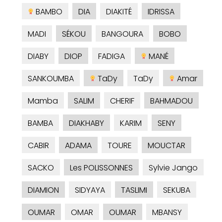
BAMBO
DIA
DIAKITÉ
IDRISSA
MADI
SÉKOU
BANGOURA
BOBO
DIABY
DIOP
FADIGA
MANÉ
SANKOUMBA
TaDy
TaDy
Amar
Mamba
SALIM
CHERIF
BAHMADOU
BAMBA
DIAKHABY
KARIM
SENY
CABIR
ADAMA
TOURE
MOUCTAR
SACKO
Les POLISSONNES
Sylvie Jango
DIAMION
SIDYAYA
TASLIMI
SEKUBA
OUMAR
OMAR
OUMAR
MBANSY