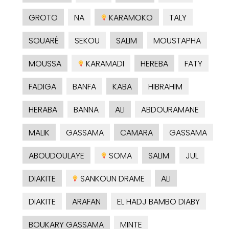
GROTO
NA
KARAMOKO
TALY
SOUARÉ
SEKOU
SALIM
MOUSTAPHA
MOUSSA
KARAMADI
HEREBA
FATY
FADIGA
BANFA
KABA
HIBRAHIM
HERABA
BANNA
ALI
ABDOURAMANE
MALIK
GASSAMA
CAMARA
GASSAMA
ABOUDOULAYE
SOMA
SALIM
JUL
DIAKITE
SANKOUN DRAME
ALI
DIAKITE
ARAFAN
EL HADJ BAMBO DIABY
BOUKARY GASSAMA
MINTE