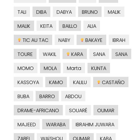
TALI
DIBA
DABYA
BRUNO
MALIK
MALIK
KEITA
BAILLO
ALIA
TIC AU TAC
NABY
BAKAYE
IBRAH
TOURE
WAKIL
KARA
SANA
SANA
MOMO
MOLA
Marta
KUNTA
KASSOYA
KAMO
KALILU
CASTAÑO
BUBA
BARRO
ABDOU
DRAME-AFRICANO
SOUARÉ
OUMAR
MAJEED
WARABA
IBRAHIM JUWARA
ZABEL
WAÏSHOU
OUMAR
KABA