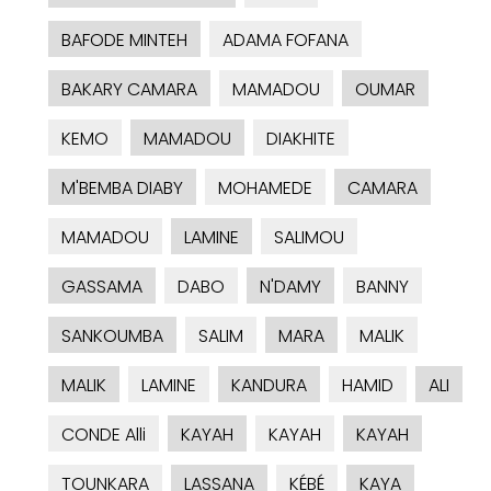
BAFODE MINTEH
ADAMA FOFANA
BAKARY CAMARA
MAMADOU
OUMAR
KEMO
MAMADOU
DIAKHITE
M'BEMBA DIABY
MOHAMEDE
CAMARA
MAMADOU
LAMINE
SALIMOU
GASSAMA
DABO
N'DAMY
BANNY
SANKOUMBA
SALIM
MARA
MALIK
MALIK
LAMINE
KANDURA
HAMID
ALI
CONDE Alli
KAYAH
KAYAH
KAYAH
TOUNKARA
LASSANA
KÉBÉ
KAYA