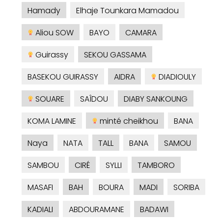
Hamady
Elhaje Tounkara Mamadou
Aliou SOW
BAYO
CAMARA
Guirassy
SEKOU GASSAMA
BASEKOU GUIRASSY
AIDRA
DIADIOULY
SOUARE
SAÎDOU
DIABY SANKOUNG
KOMA LAMINE
minté cheikhou
BANA
Naya
NATA
TALL
BANA
SAMOU
SAMBOU
CIRÉ
SYLLI
TAMBORO
MASAFI
BAH
BOURA
MADI
SORIBA
KADIALI
ABDOURAMANE
BADAWI