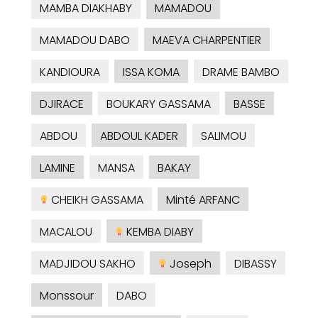
MAMBA DIAKHABY
MAMADOU
MAMADOU DABO
MAEVA CHARPENTIER
KANDIOURA
ISSA KOMA
DRAME BAMBO
DJIRACE
BOUKARY GASSAMA
BASSE
ABDOU
ABDOUL KADER
SALIMOU
LAMINE
MANSA
BAKAY
CHEIKH GASSAMA
Minté ARFANC
MACALOU
KEMBA DIABY
MADJIDOU SAKHO
Joseph
DIBASSY
Monssour
DABO