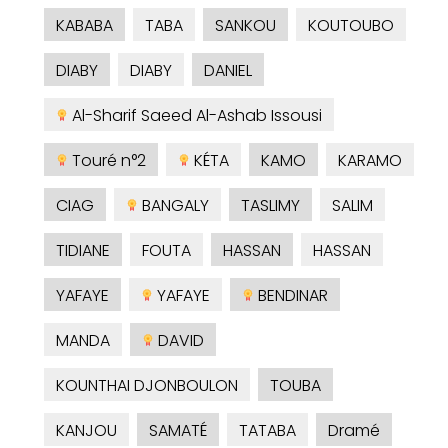
KABABA
TABA
SANKOU
KOUTOUBO
DIABY
DIABY
DANIEL
Al-Sharif Saeed Al-Ashab Issousi
Touré n°2
KÉTA
KAMO
KARAMO
CIAG
BANGALY
TASLIMY
SALIM
TIDIANE
FOUTA
HASSAN
HASSAN
YAFAYE
YAFAYE
BENDINAR
MANDA
DAVID
KOUNTHAI DJONBOULON
TOUBA
KANJOU
SAMATÉ
TATABA
Dramé