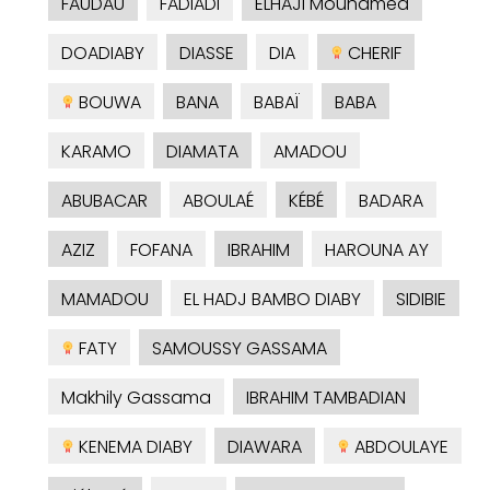
FAUDAU
FADIADI
ELHAJI Mouhamed
DOADIABY
DIASSE
DIA
CHERIF
BOUWA
BANA
BABAÏ
BABA
KARAMO
DIAMATA
AMADOU
ABUBACAR
ABOULAÉ
KÉBÉ
BADARA
AZIZ
FOFANA
IBRAHIM
HAROUNA AY
MAMADOU
EL HADJ BAMBO DIABY
SIDIBIE
FATY
SAMOUSSY GASSAMA
Makhily Gassama
IBRAHIM TAMBADIAN
KENEMA DIABY
DIAWARA
ABDOULAYE