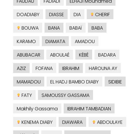
FAUDAU
FADIADI
ELHAJI Mouhamed
DOADIABY
DIASSE
DIA
CHERIF
BOUWA
BANA
BABAÏ
BABA
KARAMO
DIAMATA
AMADOU
ABUBACAR
ABOULAÉ
KÉBÉ
BADARA
AZIZ
FOFANA
IBRAHIM
HAROUNA AY
MAMADOU
EL HADJ BAMBO DIABY
SIDIBIE
FATY
SAMOUSSY GASSAMA
Makhily Gassama
IBRAHIM TAMBADIAN
KENEMA DIABY
DIAWARA
ABDOULAYE