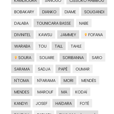
KAMDIOURA
SANOUO
CISSOKO HABIBOU
BOBAKARY
DIANKO
DIAME
SOUGANDI
DALABA
TOUNICARA BASSE
NABE
DIVINITEL
KAWSU
JAMMEY
FOFANA
WARABA
TOU
TALL
TAHLE
SOURA
SOUARE
SORIBANNA
SARO
SARAMA
SADJA
PAPÉ
OUMAR
N'TOMA
N'FARAMA
MORI
MENDÈS
MENDES
MAROUF
MA
KODAÏ
KANDYI
JOSEF
HAÏDARA
FOTÉ