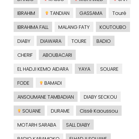
IBRAHIM
TANDIAN
GASSAMA
Touré
IBRAHIMA FALL
MALANG FATY
KOUTOUBO
DIABY
DIAWARA
TOURE
BADIO
CHERIF
ABOUBACARI
EL HADJI KEMO AIDARA
YAYA
SOUARE
FODE
BAMADI
ANSOUMANE TAMBADIAN
DIABY SECKOU
SOUANE
DURAME
Cissé Kaoussou
MOTARH SARABA
SALL DIABY
BADIO KARAMOKO
ELHADJI SOUANE