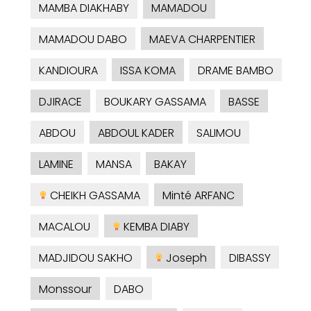
MAMBA DIAKHABY
MAMADOU
MAMADOU DABO
MAEVA CHARPENTIER
KANDIOURA
ISSA KOMA
DRAME BAMBO
DJIRACE
BOUKARY GASSAMA
BASSE
ABDOU
ABDOUL KADER
SALIMOU
LAMINE
MANSA
BAKAY
CHEIKH GASSAMA
Minté ARFANC
MACALOU
KEMBA DIABY
MADJIDOU SAKHO
Joseph
DIBASSY
Monssour
DABO