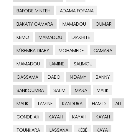
BAFODE MINTEH
ADAMA FOFANA
BAKARY CAMARA
MAMADOU
OUMAR
KEMO
MAMADOU
DIAKHITE
M'BEMBA DIABY
MOHAMEDE
CAMARA
MAMADOU
LAMINE
SALIMOU
GASSAMA
DABO
N'DAMY
BANNY
SANKOUMBA
SALIM
MARA
MALIK
MALIK
LAMINE
KANDURA
HAMID
ALI
CONDE Alli
KAYAH
KAYAH
KAYAH
TOUNKARA
LASSANA
KÉBÉ
KAYA