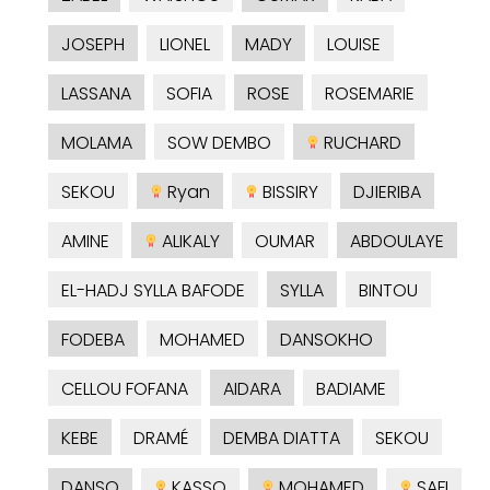
JOSEPH
LIONEL
MADY
LOUISE
LASSANA
SOFIA
ROSE
ROSEMARIE
MOLAMA
SOW DEMBO
RUCHARD
SEKOU
Ryan
BISSIRY
DJIERIBA
AMINE
ALIKALY
OUMAR
ABDOULAYE
EL-HADJ SYLLA BAFODE
SYLLA
BINTOU
FODEBA
MOHAMED
DANSOKHO
CELLOU FOFANA
AIDARA
BADIAME
KEBE
DRAMÉ
DEMBA DIATTA
SEKOU
DANSO
KASSO
MOHAMED
SAFI