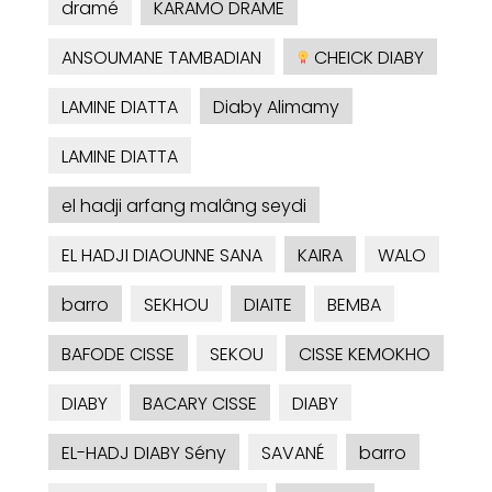
dramé
KARAMO DRAME
ANSOUMANE TAMBADIAN
CHEICK DIABY
LAMINE DIATTA
Diaby Alimamy
LAMINE DIATTA
el hadji arfang malâng seydi
EL HADJI DIAOUNNE SANA
KAIRA
WALO
barro
SEKHOU
DIAITE
BEMBA
BAFODE CISSE
SEKOU
CISSE KEMOKHO
DIABY
BACARY CISSE
DIABY
EL-HADJ DIABY Sény
SAVANÉ
barro