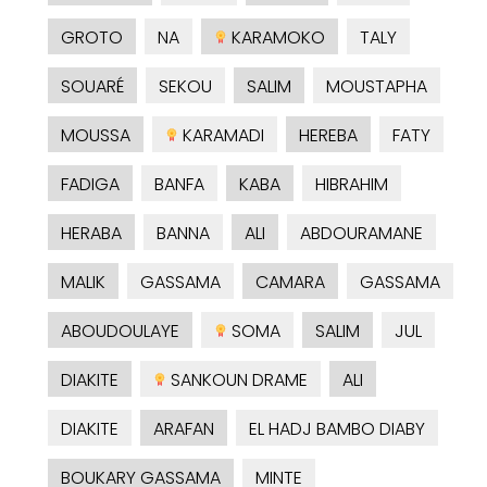
GROTO
NA
KARAMOKO
TALY
SOUARÉ
SEKOU
SALIM
MOUSTAPHA
MOUSSA
KARAMADI
HEREBA
FATY
FADIGA
BANFA
KABA
HIBRAHIM
HERABA
BANNA
ALI
ABDOURAMANE
MALIK
GASSAMA
CAMARA
GASSAMA
ABOUDOULAYE
SOMA
SALIM
JUL
DIAKITE
SANKOUN DRAME
ALI
DIAKITE
ARAFAN
EL HADJ BAMBO DIABY
BOUKARY GASSAMA
MINTE