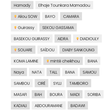
Hamady
Elhaje Tounkara Mamadou
Aliou SOW
BAYO
CAMARA
Guirassy
SEKOU GASSAMA
BASEKOU GUIRASSY
AIDRA
DIADIOULY
SOUARE
SAÎDOU
DIABY SANKOUNG
KOMA LAMINE
minté cheikhou
BANA
Naya
NATA
TALL
BANA
SAMOU
SAMBOU
CIRÉ
SYLLI
TAMBORO
MASAFI
BAH
BOURA
MADI
SORIBA
KADIALI
ABDOURAMANE
BADAWI