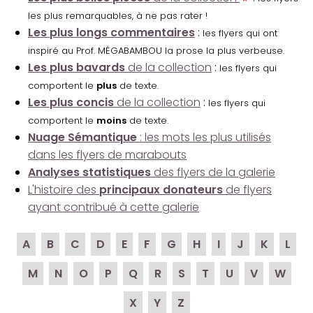
les plus remarquables, à ne pas rater !
Les plus longs commentaires
:
les flyers qui ont
inspiré au Prof. MÉGABAMBOU la prose la plus verbeuse.
Les plus bavards
de la collection
:
les flyers qui
comportent le
plus
de texte.
Les plus concis
de la collection
:
les flyers qui
comportent le
moins
de texte.
Nuage Sémantique
: les mots les plus utilisés
dans les flyers de marabouts
Analyses statistiques
des flyers de la galerie
L'histoire des
principaux donateurs
de flyers
ayant contribué à cette galerie
A
B
C
D
E
F
G
H
I
J
K
L
M
N
O
P
Q
R
S
T
U
V
W
X
Y
Z