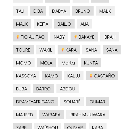
TALI
DIBA
DABYA
BRUNO
MALIK
MALIK
KEITA
BAILLO
ALIA
TIC AU TAC
NABY
BAKAYE
IBRAH
TOURE
WAKIL
KARA
SANA
SANA
MOMO
MOLA
Marta
KUNTA
KASSOYA
KAMO
KALILU
CASTAÑO
BUBA
BARRO
ABDOU
DRAME-AFRICANO
SOUARÉ
OUMAR
MAJEED
WARABA
IBRAHIM JUWARA
ZABEL
WAÏSHOU
OUMAR
KABA