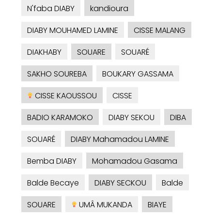
N'faba DIABY
kandioura
DIABY MOUHAMED LAMINE
CISSE MALANG
DIAKHABY
SOUARE
SOUARÉ
SAKHO SOUREBA
BOUKARY GASSAMA
CISSE KAOUSSOU
CISSE
BADIO KARAMOKO
DIABY SEKOU
DIBA
SOUARÉ
DIABY Mahamadou LAMINE
Bemba DIABY
Mohamadou Gasama
Balde Becaye
DIABY SECKOU
Balde
SOUARE
UMÂ MUKANDA
BIAYE