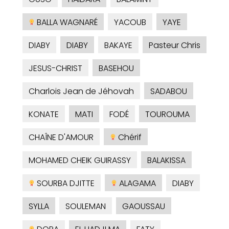
BALLA WAGNARÉ
YACOUB
YAYE
DIABY
DIABY
BAKAYE
Pasteur Chris
JESUS-CHRIST
BASEHOU
Charlois Jean de Jéhovah
SADABOU
KONATE
MATI
FODÉ
TOUROUMA
CHAÎNE D'AMOUR
Chérif
MOHAMED CHEIK GUIRASSY
BALAKISSA
SOURBA DJITTE
ALAGAMA
DIABY
SYLLA
SOULEMAN
GAOUSSAU