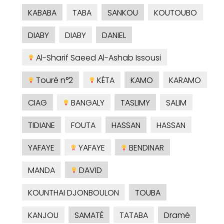
KABABA
TABA
SANKOU
KOUTOUBO
DIABY
DIABY
DANIEL
Al-Sharif Saeed Al-Ashab Issousi
Touré n°2
KÉTA
KAMO
KARAMO
CIAG
BANGALY
TASLIMY
SALIM
TIDIANE
FOUTA
HASSAN
HASSAN
YAFAYE
YAFAYE
BENDINAR
MANDA
DAVID
KOUNTHAI DJONBOULON
TOUBA
KANJOU
SAMATÉ
TATABA
Dramé