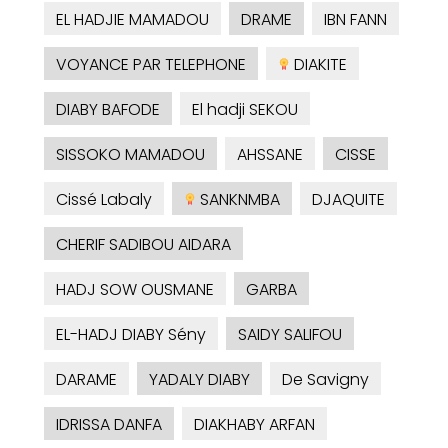
EL HADJIE MAMADOU
DRAME
IBN FANN
VOYANCE PAR TELEPHONE
DIAKITE
DIABY BAFODE
El hadji SEKOU
SISSOKO MAMADOU
AHSSANE
CISSE
Cissé Labaly
SANKNMBA
DJAQUITE
CHERIF SADIBOU AIDARA
HADJ SOW OUSMANE
GARBA
EL-HADJ DIABY Sény
SAIDY SALIFOU
DARAME
YADALY DIABY
De Savigny
IDRISSA DANFA
DIAKHABY ARFAN