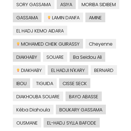
SORY GASSAMA
ASIYA
MORIBA SIDIBEM
GASSAMA
LAMIN DANFA
AMINE
EL HADJ KEMO AIDARA
MOHAMED CHEIK GUIRASSY
Cheyenne
DIAKHABY
SOUARE
Ba Seidou Ali
DIAKHABY
EL HADJI N'KARY
BERNARD
IBOU
TIGUIDA
CISSE SECK
DIAKHOUBA SOUARE
BAYO ABASSE
Kéba Diahoula
BOUKARY GASSAMA
OUSMANE
EL-HADJ SYLLA BAFODE