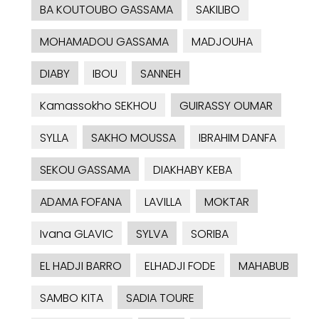
BA KOUTOUBO GASSAMA
SAKILIBO
MOHAMADOU GASSAMA
MADJOUHA
DIABY
IBOU
SANNEH
Kamassokho SEKHOU
GUIRASSY OUMAR
SYLLA
SAKHO MOUSSA
IBRAHIM DANFA
SEKOU GASSAMA
DIAKHABY KEBA
ADAMA FOFANA
LAVILLA
MOKTAR
Ivana GLAVIC
SYLVA
SORIBA
EL HADJI BARRO
ELHADJI FODE
MAHABUB
SAMBO KITA
SADIA TOURE