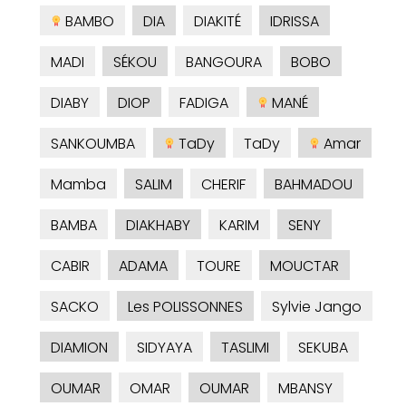
BAMBO
DIA
DIAKITÉ
IDRISSA
MADI
SÉKOU
BANGOURA
BOBO
DIABY
DIOP
FADIGA
MANÉ
SANKOUMBA
TaDy
TaDy
Amar
Mamba
SALIM
CHERIF
BAHMADOU
BAMBA
DIAKHABY
KARIM
SENY
CABIR
ADAMA
TOURE
MOUCTAR
SACKO
Les POLISSONNES
Sylvie Jango
DIAMION
SIDYAYA
TASLIMI
SEKUBA
OUMAR
OMAR
OUMAR
MBANSY