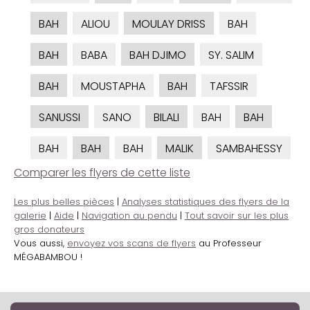
BAH
ALIOU
MOULAY DRISS
BAH
BAH
BABA
BAH DJIMO
SY. SALIM
BAH
MOUSTAPHA
BAH
TAFSSIR
SANUSSI
SANO
BILALI
BAH
BAH
BAH
BAH
BAH
MALIK
SAMBAHESSY
Comparer les flyers de cette liste
Les plus belles pièces
|
Analyses statistiques des flyers de la
galerie
|
Aide
|
Navigation au pendu
|
Tout savoir sur les plus
gros donateurs
Vous aussi,
envoyez vos scans de flyers
au Professeur
MÉGABAMBOU !