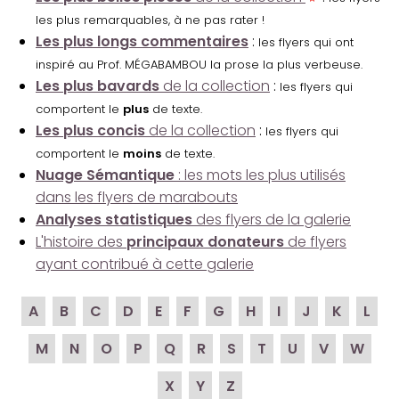
les plus remarquables, à ne pas rater !
Les plus longs commentaires
:
les flyers qui ont
inspiré au Prof. MÉGABAMBOU la prose la plus verbeuse.
Les plus bavards
de la collection
:
les flyers qui
comportent le
plus
de texte.
Les plus concis
de la collection
:
les flyers qui
comportent le
moins
de texte.
Nuage Sémantique
: les mots les plus utilisés
dans les flyers de marabouts
Analyses statistiques
des flyers de la galerie
L'histoire des
principaux donateurs
de flyers
ayant contribué à cette galerie
A
B
C
D
E
F
G
H
I
J
K
L
M
N
O
P
Q
R
S
T
U
V
W
X
Y
Z