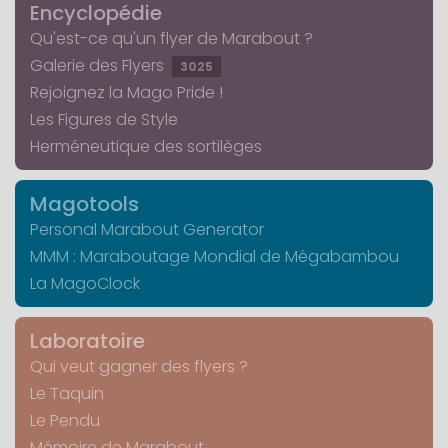
Encyclopédie
Qu'est-ce qu'un flyer de Marabout ?
Galerie des Flyers
3025
Rejoignez la Mago Pride !
Les Figures de Style
Herméneutique des sortilèges
Magotools
Personal Marabout Generator
MMM : Maraboutage Mondial de Mégabambou
La MagoClock
Laboratoire
Qui veut gagner des flyers ?
Le Taquin
Le Pendu
Mémoire de Marabout