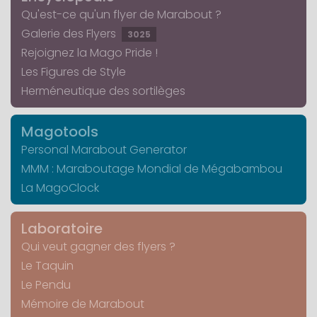
Qu'est-ce qu'un flyer de Marabout ?
Galerie des Flyers
3025
Rejoignez la Mago Pride !
Les Figures de Style
Herméneutique des sortilèges
Magotools
Personal Marabout Generator
MMM : Maraboutage Mondial de Mégabambou
La MagoClock
Laboratoire
Qui veut gagner des flyers ?
Le Taquin
Le Pendu
Mémoire de Marabout