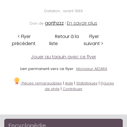
Datation : avant 1985
gorthzzz
En savoir plus
Don de
|
< Flyer
Retour à la
Flyer
précédent
liste
suivant >
Jouer au taquin avec ce flyer
Lien permanent vers ce flyer :
Monsieur AIDARA
Pièces remarquables
|
Aide
|
Statistiques
|
Figures
de style
|
Contribuer
Encyclopédie