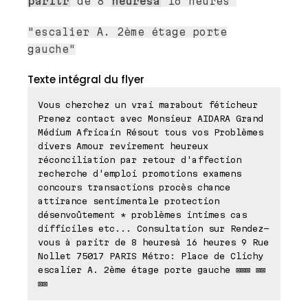
paritr
de 8
heuresà
16 heures"
"escalier A. 2ème étage porte
gauche"
Texte intégral du flyer
Vous cherchez un vrai marabout féticheur
Prenez contact avec Monsieur AIDARA Grand
Médium Africain Résout tous vos Problèmes
divers Amour revirement heureux
réconciliation par retour d'affection
recherche d'emploi promotions examens
concours transactions procès chance
attirance sentimentale protection
désenvoûtement * problèmes intimes cas
difficiles etc... Consultation sur Rendez-
vous à paritr de 8 heuresà 16 heures 9 Rue
Nollet 75017 PARIS Métro: Place de Clichy
escalier A. 2ème étage porte gauche ⊠⊠⊠ ⊠⊠
⊠⊠