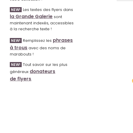
Les textes des flyers dans
NEW!
la Grande Galerie
sont
maintenant indexés, accessibles
à la recherche texte !
phrases
Remplissez les
NEW!
à trous
avec des noms de
marabouts !
Tout savoir sur les plus
NEW!
donateurs
généreux
de flyers
.