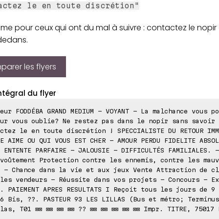
actez le en toute discrétion"
me pour ceux qui ont du mal à suivre : contactez le nopir 
 dedans.
arer les flyers
ntégral du flyer
eur FODDÉBA GRAND MEDIUM - VOYANT - La malchance vous po
ur vous oublie? Ne restez pas dans le nopir sans savoir 
ctez le en toute discrétion ! SPECCIALISTE DU RETOUR IMM
E AIME OU QUI VOUS EST CHER - AMOUR PERDU FIDELITE ABSOL
 ENTENTE PARFAIRE - JALOUSIE - DIFFICULTÉS FAMILIALES. -
voûtement Protection contre les ennemis, contre les mauv
 - Chance dans la vie et aux jeux Vente Attraction de cl
les vendeurs - Réussite dans vos projets - Concours - Ex
. PAIEMENT APRES RESULTATS I Reçoit tous les jours de 9 
6 Bis, ??. PASTEUR 93 LES LILLAS (Bus et métro; Terminus
las, T01 ⊠⊠ ⊠⊠ ⊠⊠ ⊠⊠ ?? ⊠⊠ ⊠⊠ ⊠⊠ ⊠⊠ ⊠⊠ Impr. TITRE, 75017 