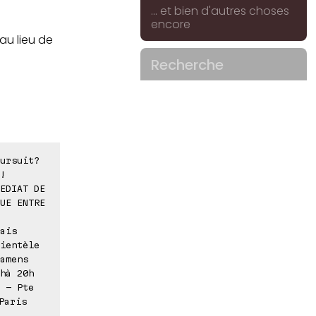
... et bien d'autres choses
encore
au lieu de
Recherche
ursuit?
!
EDIAT DE
UE ENTRE
ais
ientèle
amens
hà 20h
 - Pte
Paris