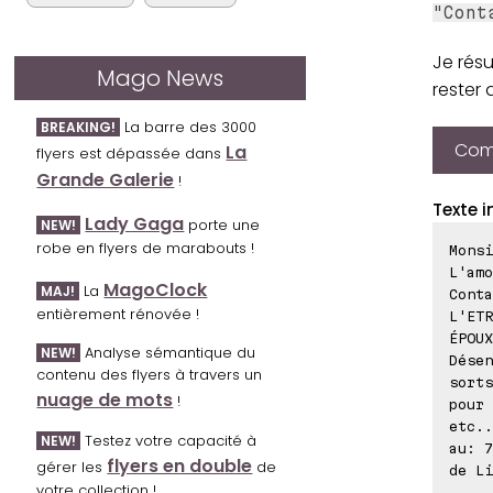
"Cont
Je résu
Mago News
rester
La barre des 3000
BREAKING!
Comp
La
flyers est dépassée dans
Grande Galerie
!
Texte i
Lady Gaga
porte une
NEW!
robe en flyers de marabouts !
Monsi
L'amo
MagoClock
La
MAJ!
Conta
entièrement rénovée !
L'ETR
ÉPOUX
Analyse sémantique du
NEW!
Désen
contenu des flyers à travers un
sorts
nuage de mots
!
pour 
etc..
Testez votre capacité à
NEW!
au: 7
flyers en double
gérer les
de
de Li
votre collection !