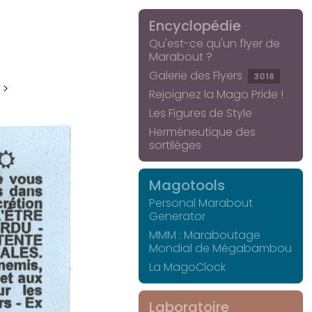
Encyclopédie
Qu'est-ce qu'un flyer de
Marabout ?
Galerie des Flyers
3018
 >
Rejoignez la Mago Pride !
Les Figures de Style
Herméneutique des
sortilèges
Magotools
Personal Marabout
Generator
MMM : Maraboutage
Mondial de Mégabambou
La MagoClock
Laboratoire