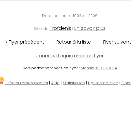
Datation : entre 1996 et 2006
Profdenis
En savoir plus
Don de
|
< Flyer précédent
Retour à la liste
Flyer suivant
Jouer au taquin avec ce flyer
Lien permanent vers ce flyer :
Monsieur FODDÉBA
Pièces remarquables
|
Aide
|
Statistiques
|
Figures de style
|
Cont