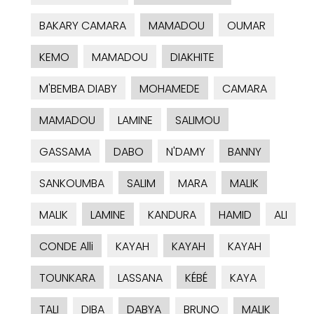
BAKARY CAMARA
MAMADOU
OUMAR
KEMO
MAMADOU
DIAKHITE
M'BEMBA DIABY
MOHAMEDE
CAMARA
MAMADOU
LAMINE
SALIMOU
GASSAMA
DABO
N'DAMY
BANNY
SANKOUMBA
SALIM
MARA
MALIK
MALIK
LAMINE
KANDURA
HAMID
ALI
CONDE Alli
KAYAH
KAYAH
KAYAH
TOUNKARA
LASSANA
KÉBÉ
KAYA
TALI
DIBA
DABYA
BRUNO
MALIK