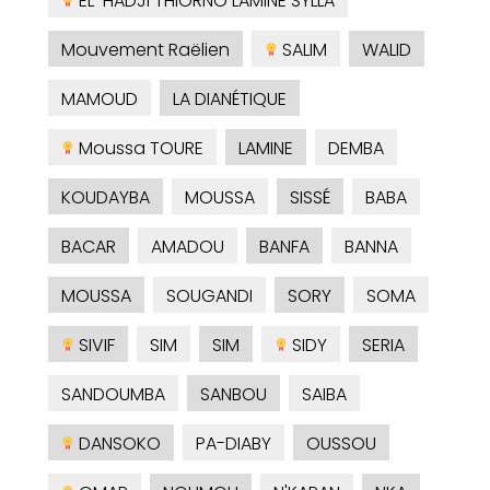
EL-HADJI THIORNO LAMINE SYLLA
Mouvement Raëlien
SALIM
WALID
MAMOUD
LA DIANÉTIQUE
Moussa TOURE
LAMINE
DEMBA
KOUDAYBA
MOUSSA
SISSÉ
BABA
BACAR
AMADOU
BANFA
BANNA
MOUSSA
SOUGANDI
SORY
SOMA
SIVIF
SIM
SIM
SIDY
SERIA
SANDOUMBA
SANBOU
SAIBA
DANSOKO
PA-DIABY
OUSSOU