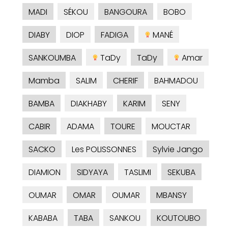
MADI
SÉKOU
BANGOURA
BOBO
DIABY
DIOP
FADIGA
MANÉ
SANKOUMBA
TaDy
TaDy
Amar
Mamba
SALIM
CHERIF
BAHMADOU
BAMBA
DIAKHABY
KARIM
SENY
CABIR
ADAMA
TOURE
MOUCTAR
SACKO
Les POLISSONNES
Sylvie Jango
DIAMION
SIDYAYA
TASLIMI
SEKUBA
OUMAR
OMAR
OUMAR
MBANSY
KABABA
TABA
SANKOU
KOUTOUBO