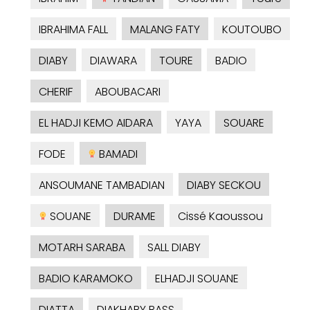
IBRAHIMA FALL
MALANG FATY
KOUTOUBO
DIABY
DIAWARA
TOURE
BADIO
CHERIF
ABOUBACARI
EL HADJI KEMO AIDARA
YAYA
SOUARE
FODE
BAMADI
ANSOUMANE TAMBADIAN
DIABY SECKOU
SOUANE
DURAME
Cissé Kaoussou
MOTARH SARABA
SALL DIABY
BADIO KARAMOKO
ELHADJI SOUANE
DIATTA
DIAKHABY BASS