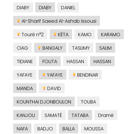
DIABY
DIABY
DANIEL
Al-Sharif Saeed Al-Ashab Issousi
Touré n°2
KÉTA
KAMO
KARAMO
CIAG
BANGALY
TASLIMY
SALIM
TIDIANE
FOUTA
HASSAN
HASSAN
YAFAYE
YAFAYE
BENDINAR
MANDA
DAVID
KOUNTHAI DJONBOULON
TOUBA
KANJOU
SAMATÉ
TATABA
Dramé
NAFA
BADJO
BALLA
MOUSSA