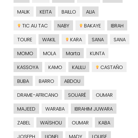
MALIK
KEITA
BAILLO
ALIA
TIC AU TAC
NABY
BAKAYE
IBRAH
TOURE
WAKIL
KARA
SANA
SANA
MOMO
MOLA
Marta
KUNTA
KASSOYA
KAMO
KALILU
CASTAÑO
BUBA
BARRO
ABDOU
DRAME-AFRICANO
SOUARÉ
OUMAR
MAJEED
WARABA
IBRAHIM JUWARA
ZABEL
WAÏSHOU
OUMAR
KABA
JOSEPH
LIONEL
MADY
LOUISE