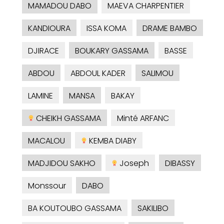
MAMADOU DABO
MAEVA CHARPENTIER
KANDIOURA
ISSA KOMA
DRAME BAMBO
DJIRACE
BOUKARY GASSAMA
BASSE
ABDOU
ABDOUL KADER
SALIMOU
LAMINE
MANSA
BAKAY
CHEIKH GASSAMA
Minté ARFANC
MACALOU
KEMBA DIABY
MADJIDOU SAKHO
Joseph
DIBASSY
Monssour
DABO
BA KOUTOUBO GASSAMA
SAKILIBO