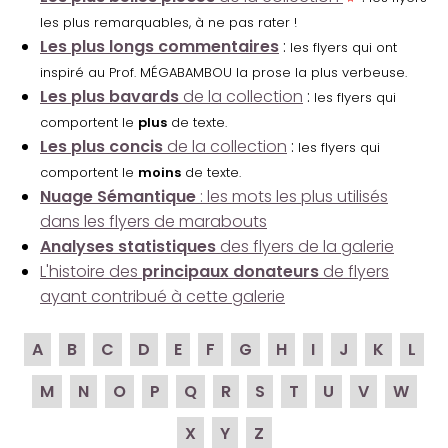
les plus remarquables, à ne pas rater !
Les plus longs commentaires
:
les flyers qui ont
inspiré au Prof. MÉGABAMBOU la prose la plus verbeuse.
Les plus bavards
de la collection
:
les flyers qui
comportent le
plus
de texte.
Les plus concis
de la collection
:
les flyers qui
comportent le
moins
de texte.
Nuage Sémantique
: les mots les plus utilisés
dans les flyers de marabouts
Analyses statistiques
des flyers de la galerie
L'histoire des
principaux donateurs
de flyers
ayant contribué à cette galerie
A
B
C
D
E
F
G
H
I
J
K
L
M
N
O
P
Q
R
S
T
U
V
W
X
Y
Z