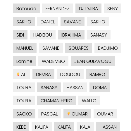
Bafoudé
FERNANDEZ
DJIDJIBA
SENY
SAKHO
DANIEL
SAVANE
SAKHO
SIDI
HABIBOU
IBRAHIMA
SANASY
MANUEL
SAVANE
SOUARES
BADJIMO
Lamine
WADEMBO
JEAN GULAVOGU
ALI
DEMBA
DOUDOU
BAMBO
TOURA
SANASY
HASSAN
DOMA
TOURA
CHAMAN HERO
WALLO
SACKO
PASCAL
OUMAR
OUMAR
KÉBÉ
KALIFA
KALIFA
KALA
HASSAN