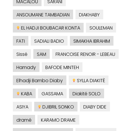
MACALOU
SARANI
ANSOUMANE TAMBADIAN
DIAKHABY
EL HADJI BOUBACAR KONTA
SOULEMAN
FATI
SADIALI BADIO
SIMAKHA IBRAHIM
Sissé
SAM
FRANCOISE RENOIR - LEBEAU
Hamady
BAFODE MINTEH
Elhadji Bambo Diaby
SYLLA DIAKITÈ
KABA
GASSAMA
Diakité SOLO
ASIYA
DJIBRIL SONKO
DIABY DIDE
dramé
KARAMO DRAME