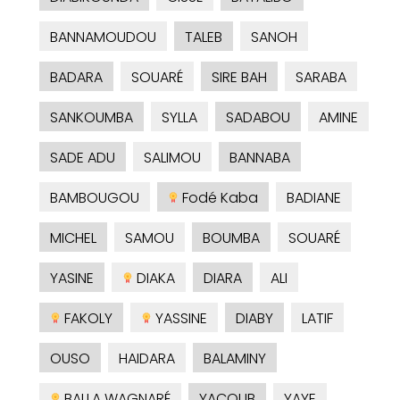
BANNAMOUDOU
TALEB
SANOH
BADARA
SOUARÉ
SIRE BAH
SARABA
SANKOUMBA
SYLLA
SADABOU
AMINE
SADE ADU
SALIMOU
BANNABA
BAMBOUGOU
Fodé Kaba
BADIANE
MICHEL
SAMOU
BOUMBA
SOUARÉ
YASINE
DIAKA
DIARA
ALI
FAKOLY
YASSINE
DIABY
LATIF
OUSO
HAIDARA
BALAMINY
BALLA WAGNARÉ
YACOUB
YAYE