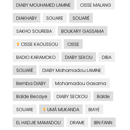
DIABY MOUHAMED LAMINE
CISSE MALANG
DIAKHABY
SOUARE
SOUARÉ
SAKHO SOUREBA
BOUKARY GASSAMA
CISSE KAOUSSOU
CISSE
BADIO KARAMOKO
DIABY SEKOU
DIBA
SOUARÉ
DIABY Mahamadou LAMINE
Bemba DIABY
Mohamadou Gasama
Balde Becaye
DIABY SECKOU
Balde
SOUARE
UMÂ MUKANDA
BIAYE
EL HADJIE MAMADOU
DRAME
IBN FANN