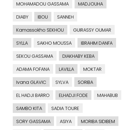
MOHAMADOU GASSAMA
MADJOUHA
DIABY
IBOU
SANNEH
Kamassokho SEKHOU
GUIRASSY OUMAR
SYLLA
SAKHO MOUSSA
IBRAHIM DANFA
SEKOU GASSAMA
DIAKHABY KEBA
ADAMA FOFANA
LAVILLA
MOKTAR
Ivana GLAVIC
SYLVA
SORIBA
EL HADJI BARRO
ELHADJI FODE
MAHABUB
SAMBO KITA
SADIA TOURE
SORY GASSAMA
ASIYA
MORIBA SIDIBEM