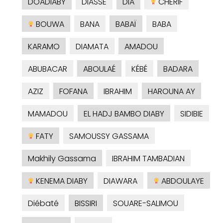
DOADIABY
DIASSE
DIA
CHERIF
BOUWA
BANA
BABAÏ
BABA
KARAMO
DIAMATA
AMADOU
ABUBACAR
ABOULAÉ
KÉBÉ
BADARA
AZIZ
FOFANA
IBRAHIM
HAROUNA AY
MAMADOU
EL HADJ BAMBO DIABY
SIDIBIE
FATY
SAMOUSSY GASSAMA
Makhily Gassama
IBRAHIM TAMBADIAN
KENEMA DIABY
DIAWARA
ABDOULAYE
Diébaté
BISSIRI
SOUARE-SALIMOU