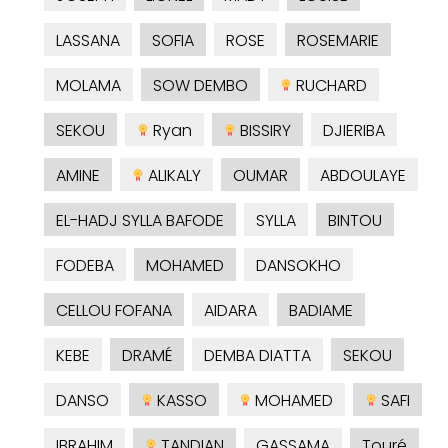
LASSANA
SOFIA
ROSE
ROSEMARIE
MOLAMA
SOW DEMBO
RUCHARD
SEKOU
Ryan
BISSIRY
DJIERIBA
AMINE
ALIKALY
OUMAR
ABDOULAYE
EL-HADJ SYLLA BAFODE
SYLLA
BINTOU
FODEBA
MOHAMED
DANSOKHO
CELLOU FOFANA
AIDARA
BADIAME
KEBE
DRAMÉ
DEMBA DIATTA
SEKOU
DANSO
KASSO
MOHAMED
SAFI
IBRAHIM
TANDIAN
GASSAMA
Touré