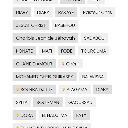
DIABY
DIABY
BAKAYE
Pasteur Chris
JESUS-CHRIST
BASEHOU
Charlois Jean de Jéhovah
SADABOU
KONATE
MATI
FODÉ
TOUROUMA
CHAÎNE D'AMOUR
Chérif
MOHAMED CHEIK GUIRASSY
BALAKISSA
SOURBA DJITTE
ALAGAMA
DIABY
SYLLA
SOULEMAN
GAOUSSAU
DORA
EL HADJI MA
FATY