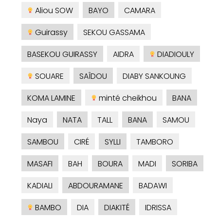
Aliou SOW
BAYO
CAMARA
Guirassy
SEKOU GASSAMA
BASEKOU GUIRASSY
AIDRA
DIADIOULY
SOUARE
SAÎDOU
DIABY SANKOUNG
KOMA LAMINE
minté cheikhou
BANA
Naya
NATA
TALL
BANA
SAMOU
SAMBOU
CIRÉ
SYLLI
TAMBORO
MASAFI
BAH
BOURA
MADI
SORIBA
KADIALI
ABDOURAMANE
BADAWI
BAMBO
DIA
DIAKITÉ
IDRISSA