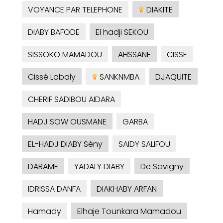
VOYANCE PAR TELEPHONE
DIAKITE
DIABY BAFODE
El hadji SEKOU
SISSOKO MAMADOU
AHSSANE
CISSE
Cissé Labaly
SANKNMBA
DJAQUITE
CHERIF SADIBOU AIDARA
HADJ SOW OUSMANE
GARBA
EL-HADJ DIABY Sény
SAIDY SALIFOU
DARAME
YADALY DIABY
De Savigny
IDRISSA DANFA
DIAKHABY ARFAN
Hamady
Elhaje Tounkara Mamadou