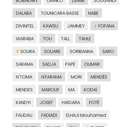
BOBAKARY
DIANKO
DIAME
SOUGANDI
DALABA
TOUNICARA BASSE
NABE
DIVINITEL
KAWSU
JAMMEY
FOFANA
WARABA
TOU
TALL
TAHLE
SOURA
SOUARE
SORIBANNA
SARO
SARAMA
SADJA
PAPÉ
OUMAR
N'TOMA
N'FARAMA
MORI
MENDÈS
MENDES
MAROUF
MA
KODAÏ
KANDYI
JOSEF
HAÏDARA
FOTÉ
FAUDAU
FADIADI
ELHAJI Mouhamed