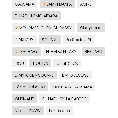
GASSAMA
LAMIN DANFA
AMINE
EL HADJ KEMO AIDARA
MOHAMED CHEIK GUIRASSY
Cheyenne
DIAKHABY
SOUARE
Ba Seidou Ali
DIAKHABY
EL HADJI N'KARY
BERNARD
IBOU
TIGUIDA
CISSE SECK
DIAKHOUBA SOUARE
BAYO ABASSE
Kéba Diahoula
BOUKARY GASSAMA
OUSMANE
EL-HADJ SYLLA BAFODE
N'faba DIABY
kandioura