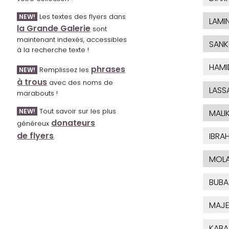
Les textes des flyers dans
NEW!
LAMI
la Grande Galerie
sont
maintenant indexés, accessibles
SAN
à la recherche texte !
HAMI
phrases
Remplissez les
NEW!
à trous
avec des noms de
LASS
marabouts !
Tout savoir sur les plus
NEW!
MALI
donateurs
généreux
de flyers
IBRA
.
MOL
BUBA
MAJE
KABA