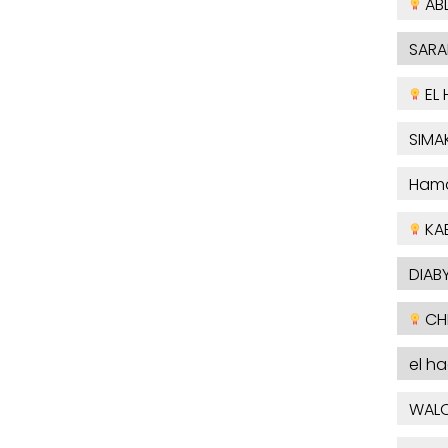
AB
SARA
EL 
SIMA
Ham
KA
DIABY
CHE
el h
WAL