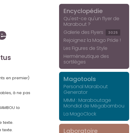
Encyclopédie
Qu'est-ce qu'un flyer de
Marabout ?
e
Galerie des Flyers
3025
Rejoignez la Mago Pride !
Les Figures de Style
Herméneutique des
ctus
sortilèges
Magotools
ents en premier)
Personal Marabout
Generator
uables, à ne pas
MMM : Maraboutage
Mondial de Mégabambou
GABAMBOU la
La MagoClock
 texte.
Laboratoire
 texte.