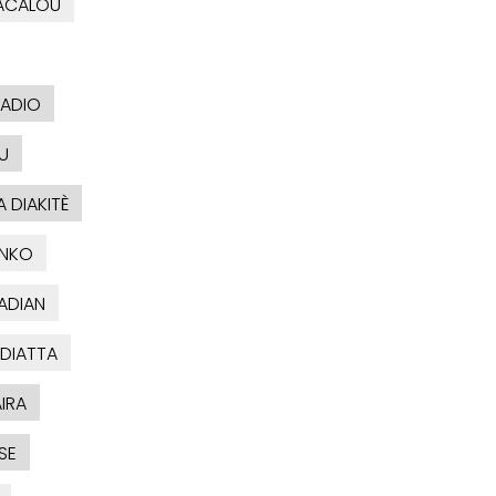
ACALOU
BADIO
U
 DIAKITÈ
ONKO
ADIAN
 DIATTA
IRA
SE