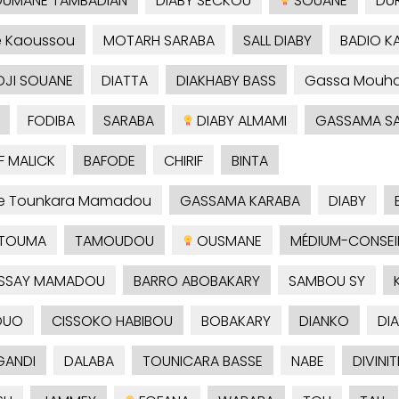
UMANE TAMBADIAN
DIABY SECKOU
SOUANE
DU
é Kaoussou
MOTARH SARABA
SALL DIABY
BADIO 
DJI SOUANE
DIATTA
DIAKHABY BASS
Gassa Mouh
FODIBA
SARABA
DIABY ALMAMI
GASSAMA S
F MALICK
BAFODE
CHIRIF
BINTA
je Tounkara Mamadou
GASSAMA KARABA
DIABY
TOUMA
TAMOUDOU
OUSMANE
MÉDIUM-CONSEI
SSAY MAMADOU
BARRO ABOBAKARY
SAMBOU SY
OUO
CISSOKO HABIBOU
BOBAKARY
DIANKO
DI
ANDI
DALABA
TOUNICARA BASSE
NABE
DIVINIT