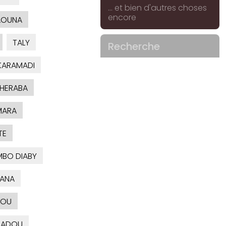
... et bien d'autres choses
encore
AOUNA
TALY
Recherche
ARAMADI
HERABA
MARA
TE
MBO DIABY
ANA
OU
ADOU