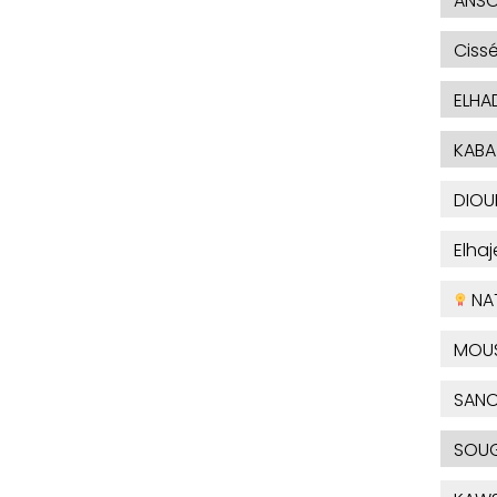
ANSO
Ciss
ELHA
KABA
DIOU
Elha
NA
MOU
SAN
SOUG