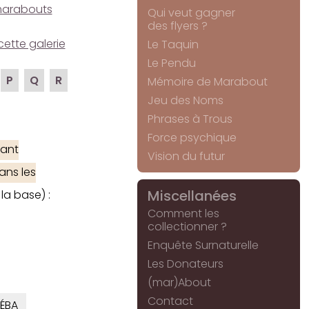
e marabouts
Qui veut gagner
des flyers ?
cette galerie
Le Taquin
Le Pendu
P
Q
R
Mémoire de Marabout
Jeu des Noms
Phrases à Trous
Force psychique
ant
Vision du futur
ans les
Miscellanées
la base) :
Comment les
collectionner ?
Enquête Surnaturelle
Les Donateurs
(mar)About
Contact
ÉBA