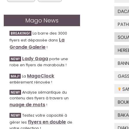
DAC
Mago News
PATH
La barre des 3000
BREAKING!
SOUA
La
flyers est dépassée dans
Grande Galerie
!
HERE
Lady Gaga
porte une
NEW!
BANN
robe en flyers de marabouts !
MagoClock
GAS
La
MAJ!
entièrement rénovée !
SA
Analyse sémantique du
NEW!
contenu des flyers à travers un
BOUK
nuage de mots
!
BAKA
Testez votre capacité à
NEW!
flyers en double
gérer les
de
DIAKH
votre collection !