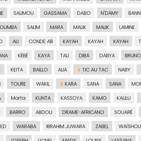
NE
SALIMOU
GASSAMA
DABO
N'DAMY
BANN
KOUMBA
SALIM
MARA
MALIK
MALIK
LAMINE
D
ALI
CONDE Alli
KAYAH
KAYAH
KAYAH
ANA
KÉBÉ
KAYA
TALI
DIBA
DABYA
BRUNO
K
KEITA
BAILLO
ALIA
TIC AU TAC
NABY
H
TOURE
WAKIL
KARA
SANA
SANA
MO
A
Marta
KUNTA
KASSOYA
KAMO
KALILU
BARRO
ABDOU
DRAME-AFRICANO
SOUARÉ
ED
WARABA
IBRAHIM JUWARA
ZABEL
WAÏSHOU
JOSEPH
LIONEL
MADY
LOUISE
LASSANA