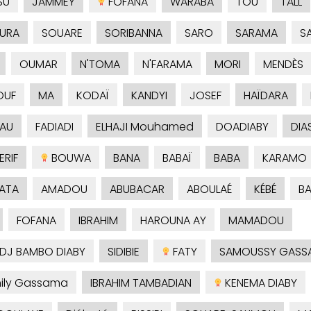
SU
JAMMEY
FOFANA
WARABA
TOU
TALL
URA
SOUARE
SORIBANNA
SARO
SARAMA
S
OUMAR
N'TOMA
N'FARAMA
MORI
MENDÈS
OUF
MA
KODAÏ
KANDYI
JOSEF
HAÏDARA
AU
FADIADI
ELHAJI Mouhamed
DOADIABY
DIA
RIF
BOUWA
BANA
BABAÏ
BABA
KARAMO
ATA
AMADOU
ABUBACAR
ABOULAÉ
KÉBÉ
B
FOFANA
IBRAHIM
HAROUNA AY
MAMADOU
ADJ BAMBO DIABY
SIDIBIE
FATY
SAMOUSSY GASS
ily Gassama
IBRAHIM TAMBADIAN
KENEMA DIABY