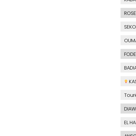
ROSE
SEKO
OUM
FODE
BADI
KA
Tour
DIAW
EL H