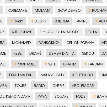
ROSEMARIE
MOLAMA
SOW DEMBO
RUCHAR
U
Ryan
BISSIRY
DJIERIBA
AMINE
ALIK
AR
ABDOULAYE
EL-HADJ SYLLA BAFODE
SYLLA
B
BA
MOHAMED
DANSOKHO
CELLOU FOFANA
AI
AME
KEBE
DRAMÉ
DEMBA DIATTA
SEKOU
DA
SSO
MOHAMED
SAFI
IBRAHIM
TANDIAN
é
IBRAHIMA FALL
MALANG FATY
KOUTOUBO
DIA
ARA
TOURE
BADIO
CHERIF
ABOUBACARI
ADJI KEMO AIDARA
YAYA
SOUARE
FODE
BAMA