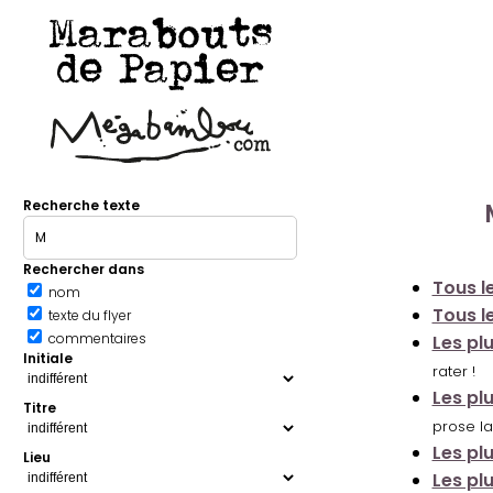
Marabouts
de Papier
Recherche texte
Rechercher dans
Tous le
nom
Tous le
texte du flyer
commentaires
Les pl
Initiale
rater !
Les pl
Titre
prose la
Les pl
Lieu
Les pl