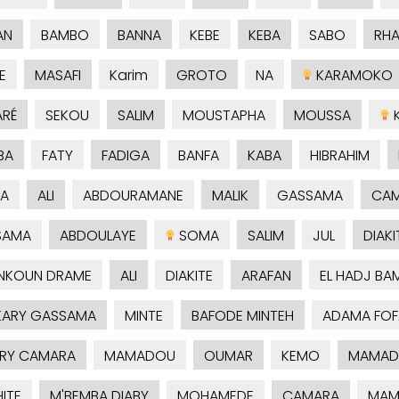
AN
BAMBO
BANNA
KEBE
KEBA
SABO
RH
E
MASAFI
Karim
GROTO
NA
KARAMOKO
RÉ
SEKOU
SALIM
MOUSTAPHA
MOUSSA
K
BA
FATY
FADIGA
BANFA
KABA
HIBRAHIM
A
ALI
ABDOURAMANE
MALIK
GASSAMA
CA
SAMA
ABDOULAYE
SOMA
SALIM
JUL
DIAKI
NKOUN DRAME
ALI
DIAKITE
ARAFAN
EL HADJ BA
ARY GASSAMA
MINTE
BAFODE MINTEH
ADAMA FOF
RY CAMARA
MAMADOU
OUMAR
KEMO
MAMAD
ITE
M'BEMBA DIABY
MOHAMEDE
CAMARA
MAM