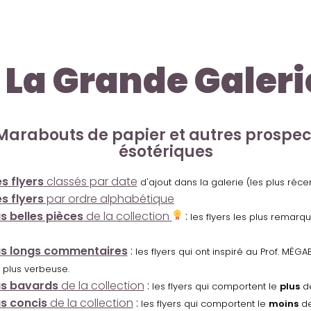
La Grande Galeri
Marabouts de papier et autres prospe
ésotériques
s flyers
classés par date
d'ajout dans la galerie (les plus réc
s flyers
par ordre alphabétique
us belles pièces
de la collection
:
les flyers les plus remarq
us longs commentaires
:
les flyers qui ont inspiré au Prof. MÉ
 plus verbeuse.
us bavards
de la collection
:
les flyers qui comportent le
plus
de
us concis
de la collection
:
les flyers qui comportent le
moins
de