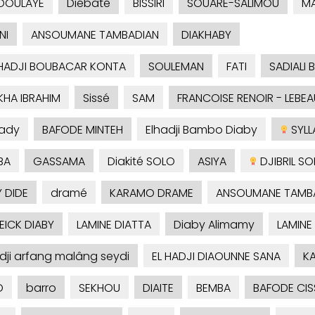
DOULAYE
Diébaté
BISSIRI
SOUARE-SALIMOU
M
NI
ANSOUMANE TAMBADIAN
DIAKHABY
HADJI BOUBACAR KONTA
SOULEMAN
FATI
SADIALI 
KHA IBRAHIM
Sissé
SAM
FRANCOISE RENOIR - LEBEA
ady
BAFODE MINTEH
Elhadji Bambo Diaby
SYLLA
BA
GASSAMA
Diakité SOLO
ASIYA
DJIBRIL S
 DIDE
dramé
KARAMO DRAME
ANSOUMANE TAMB
ICK DIABY
LAMINE DIATTA
Diaby Alimamy
LAMINE
adji arfang malâng seydi
EL HADJI DIAOUNNE SANA
KA
O
barro
SEKHOU
DIAITE
BEMBA
BAFODE CIS