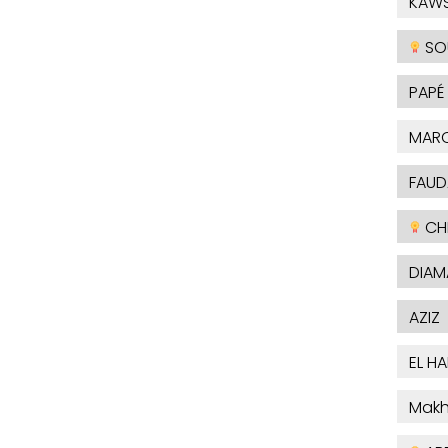
KAW
SO
PAPÉ
MAR
FAUD
CHE
DIAM
AZIZ
EL H
Makh