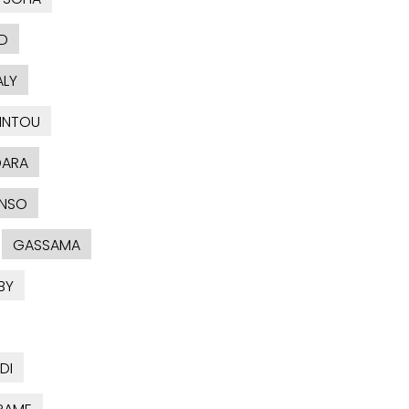
D
ALY
INTOU
DARA
NSO
GASSAMA
BY
DI