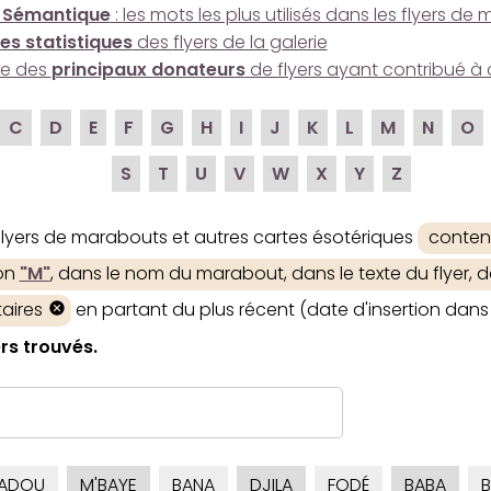
 Sémantique
: les mots les plus utilisés dans les flyers d
es statistiques
des flyers de la galerie
ire des
principaux donateurs
de flyers ayant contribué à 
C
D
E
F
G
H
I
J
K
L
M
N
O
S
T
U
V
W
X
Y
Z
 flyers de marabouts et autres cartes ésotériques
conten
ion
"M"
, dans le nom du marabout, dans le texte du flyer, d
aires
en partant du plus récent (date d'insertion dans 
rs trouvés.
ADOU
M'BAYE
BANA
DJILA
FODÉ
BABA
B