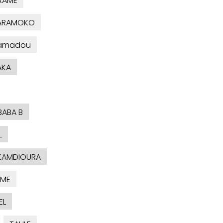
RAME
KARAMOKO
amadou
AKA
BABA B
L
KAMDIOURA
AME
EL