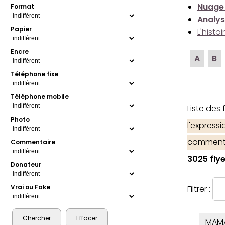
Nuage
Format
Analys
Papier
L'histo
Encre
A
B
Téléphone fixe
Téléphone mobile
Liste des
Photo
l'express
comment
Commentaire
3025 flye
Donateur
Vrai ou Fake
Filtrer :
MAM