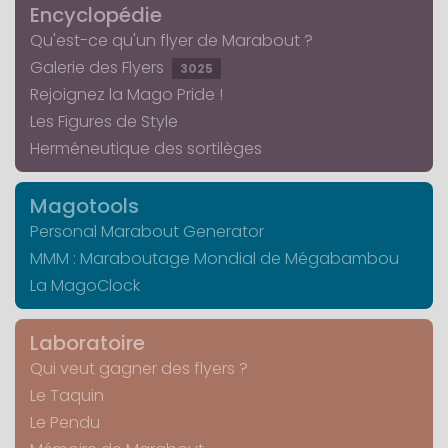
Encyclopédie
Qu'est-ce qu'un flyer de Marabout ?
Galerie des Flyers
3025
Rejoignez la Mago Pride !
Les Figures de Style
Herméneutique des sortilèges
Magotools
Personal Marabout Generator
MMM : Maraboutage Mondial de Mégabambou
La MagoClock
Laboratoire
Qui veut gagner des flyers ?
Le Taquin
Le Pendu