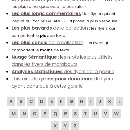
les plus remarquables, à ne pas rater !
Les plus longs commentaires
:
les flyers qui ont
inspiré au Prof. MÉGABAMBOU la prose la plus verbeuse.
Les plus bavards
de la collection
:
les flyers qui
comportent le
plus
de texte.
Les plus concis
de la collection
:
les flyers qui
comportent le
moins
de texte.
Nuage Sémantique
: les mots les plus utilisés
dans les flyers de marabouts
Analyses statistiques
des flyers de la galerie
L'histoire des
principaux donateurs
de flyers
ayant contribué à cette galerie
A
B
C
D
E
F
G
H
I
J
K
L
M
N
O
P
Q
R
S
T
U
V
W
X
Y
Z