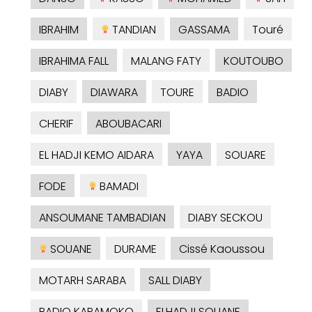
IBRAHIM
TANDIAN
GASSAMA
Touré
IBRAHIMA FALL
MALANG FATY
KOUTOUBO
DIABY
DIAWARA
TOURE
BADIO
CHERIF
ABOUBACARI
EL HADJI KEMO AIDARA
YAYA
SOUARE
FODE
BAMADI
ANSOUMANE TAMBADIAN
DIABY SECKOU
SOUANE
DURAME
Cissé Kaoussou
MOTARH SARABA
SALL DIABY
BADIO KARAMOKO
ELHADJI SOUANE