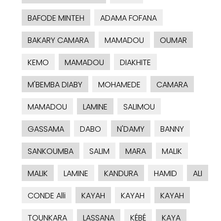
BAFODE MINTEH
ADAMA FOFANA
BAKARY CAMARA
MAMADOU
OUMAR
KEMO
MAMADOU
DIAKHITE
M'BEMBA DIABY
MOHAMEDE
CAMARA
MAMADOU
LAMINE
SALIMOU
GASSAMA
DABO
N'DAMY
BANNY
SANKOUMBA
SALIM
MARA
MALIK
MALIK
LAMINE
KANDURA
HAMID
ALI
CONDE Alli
KAYAH
KAYAH
KAYAH
TOUNKARA
LASSANA
KÉBÉ
KAYA