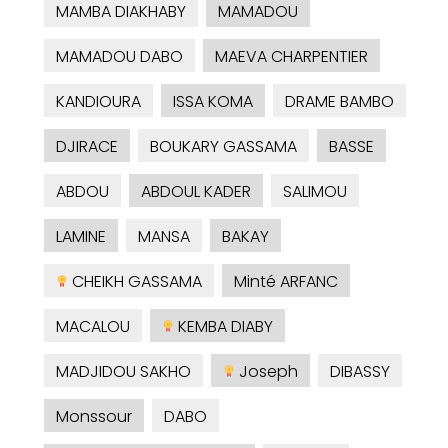
MAMBA DIAKHABY
MAMADOU
MAMADOU DABO
MAEVA CHARPENTIER
KANDIOURA
ISSA KOMA
DRAME BAMBO
DJIRACE
BOUKARY GASSAMA
BASSE
ABDOU
ABDOUL KADER
SALIMOU
LAMINE
MANSA
BAKAY
CHEIKH GASSAMA
Minté ARFANC
MACALOU
KEMBA DIABY
MADJIDOU SAKHO
Joseph
DIBASSY
Monssour
DABO