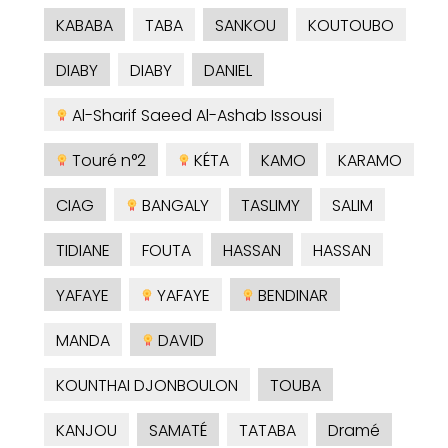
KABABA
TABA
SANKOU
KOUTOUBO
DIABY
DIABY
DANIEL
Al-Sharif Saeed Al-Ashab Issousi
Touré n°2
KÉTA
KAMO
KARAMO
CIAG
BANGALY
TASLIMY
SALIM
TIDIANE
FOUTA
HASSAN
HASSAN
YAFAYE
YAFAYE
BENDINAR
MANDA
DAVID
KOUNTHAI DJONBOULON
TOUBA
KANJOU
SAMATÉ
TATABA
Dramé