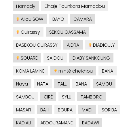
Hamady
Elhaje Tounkara Mamadou
Aliou SOW
BAYO
CAMARA
Guirassy
SEKOU GASSAMA
BASEKOU GUIRASSY
AIDRA
DIADIOULY
SOUARE
SAÎDOU
DIABY SANKOUNG
KOMA LAMINE
minté cheikhou
BANA
Naya
NATA
TALL
BANA
SAMOU
SAMBOU
CIRÉ
SYLLI
TAMBORO
MASAFI
BAH
BOURA
MADI
SORIBA
KADIALI
ABDOURAMANE
BADAWI