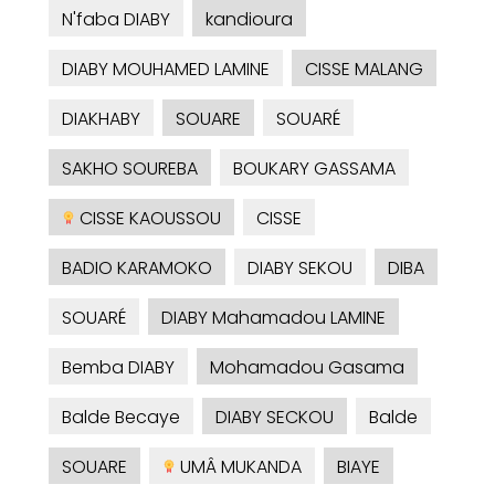
N'faba DIABY
kandioura
DIABY MOUHAMED LAMINE
CISSE MALANG
DIAKHABY
SOUARE
SOUARÉ
SAKHO SOUREBA
BOUKARY GASSAMA
CISSE KAOUSSOU
CISSE
BADIO KARAMOKO
DIABY SEKOU
DIBA
SOUARÉ
DIABY Mahamadou LAMINE
Bemba DIABY
Mohamadou Gasama
Balde Becaye
DIABY SECKOU
Balde
SOUARE
UMÂ MUKANDA
BIAYE