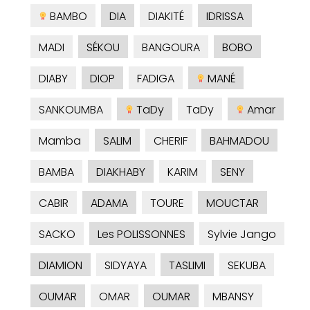
BAMBO
DIA
DIAKITÉ
IDRISSA
MADI
SÉKOU
BANGOURA
BOBO
DIABY
DIOP
FADIGA
MANÉ
SANKOUMBA
TaDy
TaDy
Amar
Mamba
SALIM
CHERIF
BAHMADOU
BAMBA
DIAKHABY
KARIM
SENY
CABIR
ADAMA
TOURE
MOUCTAR
SACKO
Les POLISSONNES
Sylvie Jango
DIAMION
SIDYAYA
TASLIMI
SEKUBA
OUMAR
OMAR
OUMAR
MBANSY