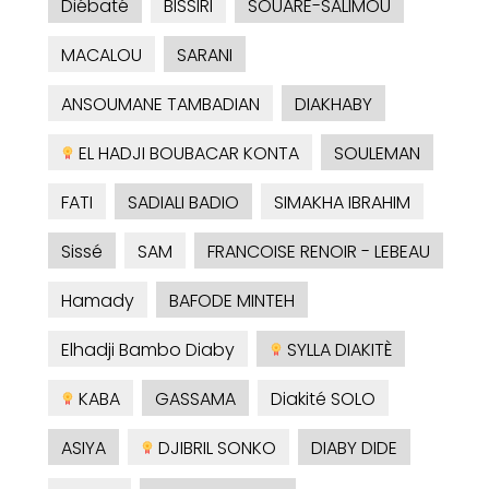
Diébaté
BISSIRI
SOUARE-SALIMOU
MACALOU
SARANI
ANSOUMANE TAMBADIAN
DIAKHABY
EL HADJI BOUBACAR KONTA
SOULEMAN
FATI
SADIALI BADIO
SIMAKHA IBRAHIM
Sissé
SAM
FRANCOISE RENOIR - LEBEAU
Hamady
BAFODE MINTEH
Elhadji Bambo Diaby
SYLLA DIAKITÈ
KABA
GASSAMA
Diakité SOLO
ASIYA
DJIBRIL SONKO
DIABY DIDE