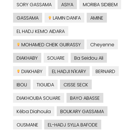
SORY GASSAMA
ASIYA
MORIBA SIDIBEM
GASSAMA
LAMIN DANFA
AMINE
EL HADJ KEMO AIDARA
MOHAMED CHEIK GUIRASSY
Cheyenne
DIAKHABY
SOUARE
Ba Seidou Ali
DIAKHABY
EL HADJI N'KARY
BERNARD
IBOU
TIGUIDA
CISSE SECK
DIAKHOUBA SOUARE
BAYO ABASSE
Kéba Diahoula
BOUKARY GASSAMA
OUSMANE
EL-HADJ SYLLA BAFODE