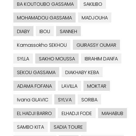
BA KOUTOUBO GASSAMA
SAKILIBO
MOHAMADOU GASSAMA
MADJOUHA
DIABY
IBOU
SANNEH
Kamassokho SEKHOU
GUIRASSY OUMAR
SYLLA
SAKHO MOUSSA
IBRAHIM DANFA
SEKOU GASSAMA
DIAKHABY KEBA
ADAMA FOFANA
LAVILLA
MOKTAR
Ivana GLAVIC
SYLVA
SORIBA
EL HADJI BARRO
ELHADJI FODE
MAHABUB
SAMBO KITA
SADIA TOURE