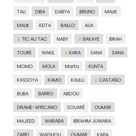
TALI
DIBA
DABYA
BRUNO
MALIK
MALIK
KEITA
BAILLO
ALIA
TIC AU TAC
NABY
BAKAYE
IBRAH
TOURE
WAKIL
KARA
SANA
SANA
MOMO
MOLA
Marta
KUNTA
KASSOYA
KAMO
KALILU
CASTAÑO
BUBA
BARRO
ABDOU
DRAME-AFRICANO
SOUARÉ
OUMAR
MAJEED
WARABA
IBRAHIM JUWARA
ZABEL
WAÏSHOU
OUMAR
KABA