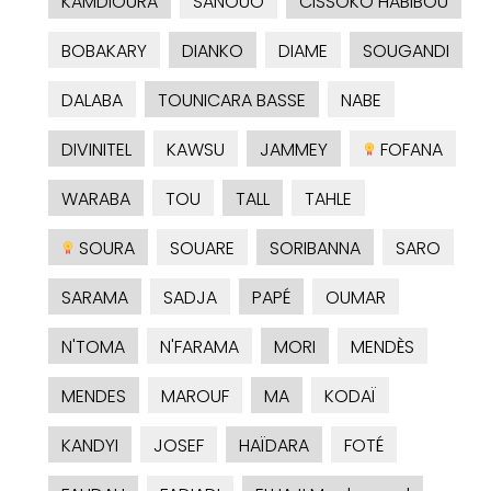
KAMDIOURA
SANOUO
CISSOKO HABIBOU
BOBAKARY
DIANKO
DIAME
SOUGANDI
DALABA
TOUNICARA BASSE
NABE
DIVINITEL
KAWSU
JAMMEY
FOFANA
WARABA
TOU
TALL
TAHLE
SOURA
SOUARE
SORIBANNA
SARO
SARAMA
SADJA
PAPÉ
OUMAR
N'TOMA
N'FARAMA
MORI
MENDÈS
MENDES
MAROUF
MA
KODAÏ
KANDYI
JOSEF
HAÏDARA
FOTÉ