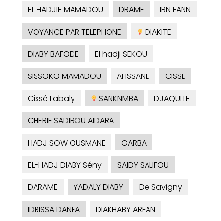
EL HADJIE MAMADOU
DRAME
IBN FANN
VOYANCE PAR TELEPHONE
DIAKITE
DIABY BAFODE
El hadji SEKOU
SISSOKO MAMADOU
AHSSANE
CISSE
Cissé Labaly
SANKNMBA
DJAQUITE
CHERIF SADIBOU AIDARA
HADJ SOW OUSMANE
GARBA
EL-HADJ DIABY Sény
SAIDY SALIFOU
DARAME
YADALY DIABY
De Savigny
IDRISSA DANFA
DIAKHABY ARFAN