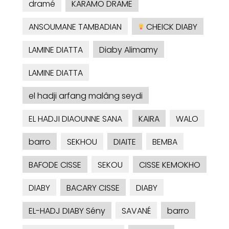
dramé
KARAMO DRAME
ANSOUMANE TAMBADIAN
CHEICK DIABY
LAMINE DIATTA
Diaby Alimamy
LAMINE DIATTA
el hadji arfang malâng seydi
EL HADJI DIAOUNNE SANA
KAIRA
WALO
barro
SEKHOU
DIAITE
BEMBA
BAFODE CISSE
SEKOU
CISSE KEMOKHO
DIABY
BACARY CISSE
DIABY
EL-HADJ DIABY Sény
SAVANÉ
barro