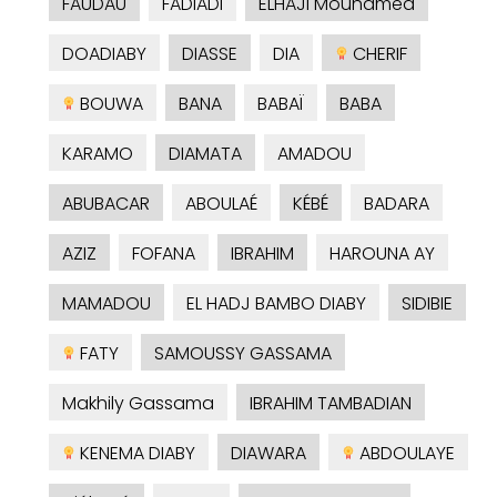
FAUDAU
FADIADI
ELHAJI Mouhamed
DOADIABY
DIASSE
DIA
CHERIF
BOUWA
BANA
BABAÏ
BABA
KARAMO
DIAMATA
AMADOU
ABUBACAR
ABOULAÉ
KÉBÉ
BADARA
AZIZ
FOFANA
IBRAHIM
HAROUNA AY
MAMADOU
EL HADJ BAMBO DIABY
SIDIBIE
FATY
SAMOUSSY GASSAMA
Makhily Gassama
IBRAHIM TAMBADIAN
KENEMA DIABY
DIAWARA
ABDOULAYE