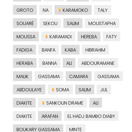
GROTO
NA
KARAMOKO
TALY
SOUARÉ
SEKOU
SALIM
MOUSTAPHA
MOUSSA
KARAMADI
HEREBA
FATY
FADIGA
BANFA
KABA
HIBRAHIM
HERABA
BANNA
ALI
ABDOURAMANE
MALIK
GASSAMA
CAMARA
GASSAMA
ABDOULAYE
SOMA
SALIM
JUL
DIAKITE
SANKOUN DRAME
ALI
DIAKITE
ARAFAN
EL HADJ BAMBO DIABY
BOUKARY GASSAMA
MINTE