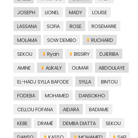
JOSEPH
LIONEL
MADY
LOUISE
LASSANA
SOFIA
ROSE
ROSEMARIE
MOLAMA
SOW DEMBO
RUCHARD
SEKOU
Ryan
BISSIRY
DJIERIBA
AMINE
ALIKALY
OUMAR
ABDOULAYE
EL-HADJ SYLLA BAFODE
SYLLA
BINTOU
FODEBA
MOHAMED
DANSOKHO
CELLOU FOFANA
AIDARA
BADIAME
KEBE
DRAMÉ
DEMBA DIATTA
SEKOU
DANSO
KASSO
MOHAMED
SAFI