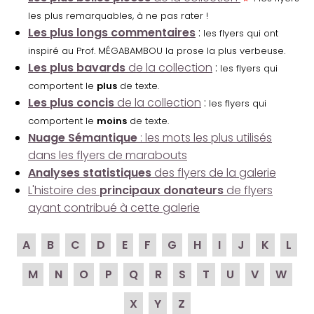
les plus remarquables, à ne pas rater !
Les plus longs commentaires
:
les flyers qui ont
inspiré au Prof. MÉGABAMBOU la prose la plus verbeuse.
Les plus bavards
de la collection
:
les flyers qui
comportent le
plus
de texte.
Les plus concis
de la collection
:
les flyers qui
comportent le
moins
de texte.
Nuage Sémantique
: les mots les plus utilisés
dans les flyers de marabouts
Analyses statistiques
des flyers de la galerie
L'histoire des
principaux donateurs
de flyers
ayant contribué à cette galerie
A
B
C
D
E
F
G
H
I
J
K
L
M
N
O
P
Q
R
S
T
U
V
W
X
Y
Z