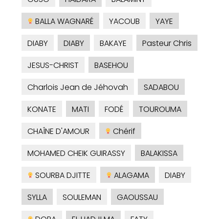
BALLA WAGNARÉ
YACOUB
YAYE
DIABY
DIABY
BAKAYE
Pasteur Chris
JESUS-CHRIST
BASEHOU
Charlois Jean de Jéhovah
SADABOU
KONATE
MATI
FODÉ
TOUROUMA
CHAÎNE D'AMOUR
Chérif
MOHAMED CHEIK GUIRASSY
BALAKISSA
SOURBA DJITTE
ALAGAMA
DIABY
SYLLA
SOULEMAN
GAOUSSAU