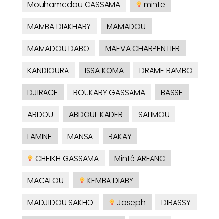
Mouhamadou CASSAMA
minte
MAMBA DIAKHABY
MAMADOU
MAMADOU DABO
MAEVA CHARPENTIER
KANDIOURA
ISSA KOMA
DRAME BAMBO
DJIRACE
BOUKARY GASSAMA
BASSE
ABDOU
ABDOUL KADER
SALIMOU
LAMINE
MANSA
BAKAY
CHEIKH GASSAMA
Minté ARFANC
MACALOU
KEMBA DIABY
MADJIDOU SAKHO
Joseph
DIBASSY