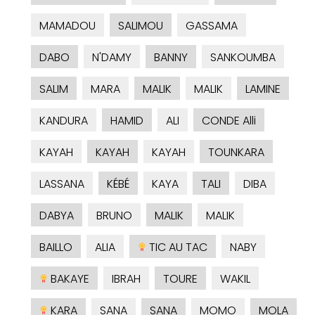
MAMADOU
SALIMOU
GASSAMA
DABO
N'DAMY
BANNY
SANKOUMBA
SALIM
MARA
MALIK
MALIK
LAMINE
KANDURA
HAMID
ALI
CONDE Alli
KAYAH
KAYAH
KAYAH
TOUNKARA
LASSANA
KÉBÉ
KAYA
TALI
DIBA
DABYA
BRUNO
MALIK
MALIK
BAILLO
ALIA
TIC AU TAC
NABY
BAKAYE
IBRAH
TOURE
WAKIL
KARA
SANA
SANA
MOMO
MOLA