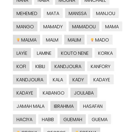
NANA
NABA
MOUNA
MINCHAEL
MEHEMED
MATA
MANSSA
MANJOU
MANGO
MAMADY
MAMADOU
MAMA
MALMA
MALM
MALIM
MADO
LAYÏE
LAMINE
KOUTO NENE
KORKA
KOFI
KIBILI
KANDJOURA
KANFORY
KANDJOURA
KALA
KADY
KADAYE
KADAYE
KABANGO
JOULABA
JAMAH MALA
IBRAHIMA
HASAFAN
HACIYA
HABIB
GUEMAH
GUEMA