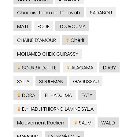
Charlois Jean de Jéhovah
SADABOU
MATI
FODÉ
TOUROUMA
CHAÎNE D'AMOUR
Chérif
MOHAMED CHEIK GUIRASSY
SOURBA DJITTE
ALAGAMA
DIABY
SYLLA
SOULEMAN
GAOUSSAU
DORA
EL HADJI MA
FATY
EL-HADJI THIORNO LAMINE SYLLA
Mouvement Raëlien
SALIM
WALID
MAMOUD
LA DIANÉTIQUE