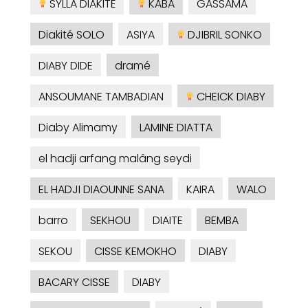
SYLLA DIAKITÈ
KABA
GASSAMA
Diakité SOLO
ASIYA
DJIBRIL SONKO
DIABY DIDE
dramé
ANSOUMANE TAMBADIAN
CHEICK DIABY
Diaby Alimamy
LAMINE DIATTA
el hadji arfang malâng seydi
EL HADJI DIAOUNNE SANA
KAIRA
WALO
barro
SEKHOU
DIAITE
BEMBA
SEKOU
CISSE KEMOKHO
DIABY
BACARY CISSE
DIABY