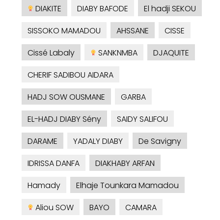
DIAKITE
DIABY BAFODE
El hadji SEKOU
SISSOKO MAMADOU
AHSSANE
CISSE
Cissé Labaly
SANKNMBA
DJAQUITE
CHERIF SADIBOU AIDARA
HADJ SOW OUSMANE
GARBA
EL-HADJ DIABY Sény
SAIDY SALIFOU
DARAME
YADALY DIABY
De Savigny
IDRISSA DANFA
DIAKHABY ARFAN
Hamady
Elhaje Tounkara Mamadou
Aliou SOW
BAYO
CAMARA