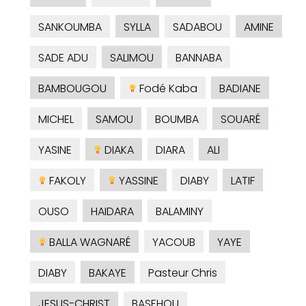
SANKOUMBA
SYLLA
SADABOU
AMINE
SADE ADU
SALIMOU
BANNABA
BAMBOUGOU
Fodé Kaba
BADIANE
MICHEL
SAMOU
BOUMBA
SOUARÉ
YASINE
DIAKA
DIARA
ALI
FAKOLY
YASSINE
DIABY
LATIF
OUSO
HAIDARA
BALAMINY
BALLA WAGNARÉ
YACOUB
YAYE
DIABY
BAKAYE
Pasteur Chris
JESUS-CHRIST
BASEHOU