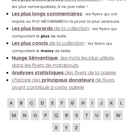
les plus remarquables, à ne pas rater !
Les plus longs commentaires
:
les flyers qui ont
inspiré au Prof. MÉGABAMBOU la prose la plus verbeuse.
Les plus bavards
de la collection
:
les flyers qui
comportent le
plus
de texte.
Les plus concis
de la collection
:
les flyers qui
comportent le
moins
de texte.
Nuage Sémantique
: les mots les plus utilisés
dans les flyers de marabouts
Analyses statistiques
des flyers de la galerie
L'histoire des
principaux donateurs
de flyers
ayant contribué à cette galerie
A
B
C
D
E
F
G
H
I
J
K
L
M
N
O
P
Q
R
S
T
U
V
W
X
Y
Z