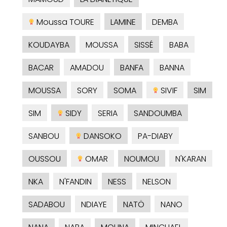
Moussa TOURE
LAMINE
DEMBA
KOUDAYBA
MOUSSA
SISSÉ
BABA
BACAR
AMADOU
BANFA
BANNA
MOUSSA
SORY
SOMA
SIVIF
SIM
SIM
SIDY
SERIA
SANDOUMBA
SANBOU
DANSOKO
PA-DIABY
OUSSOU
OMAR
NOUMOU
N'KARAN
NKA
N'FANDIN
NESS
NELSON
SADABOU
NDIAYE
NATÖ
NANO