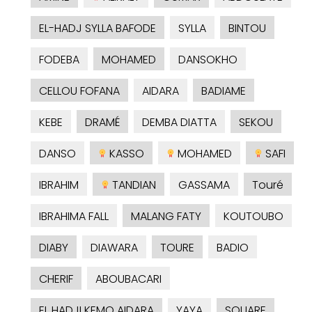
EL-HADJ SYLLA BAFODE
SYLLA
BINTOU
FODEBA
MOHAMED
DANSOKHO
CELLOU FOFANA
AIDARA
BADIAME
KEBE
DRAMÉ
DEMBA DIATTA
SEKOU
DANSO
KASSO
MOHAMED
SAFI
IBRAHIM
TANDIAN
GASSAMA
Touré
IBRAHIMA FALL
MALANG FATY
KOUTOUBO
DIABY
DIAWARA
TOURE
BADIO
CHERIF
ABOUBACARI
EL HADJI KEMO AIDARA
YAYA
SOUARE