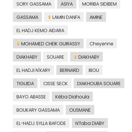
SORY GASSAMA
ASIYA
MORIBA SIDIBEM
GASSAMA
LAMIN DANFA
AMINE
EL HADJ KEMO AIDARA
MOHAMED CHEIK GUIRASSY
Cheyenne
DIAKHABY
SOUARE
DIAKHABY
EL HADJI N'KARY
BERNARD
IBOU
TIGUIDA
CISSE SECK
DIAKHOUBA SOUARE
BAYO ABASSE
Kéba Diahoula
BOUKARY GASSAMA
OUSMANE
EL-HADJ SYLLA BAFODE
N'faba DIABY