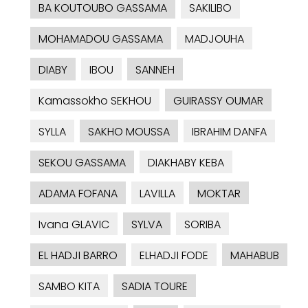
BA KOUTOUBO GASSAMA
SAKILIBO
MOHAMADOU GASSAMA
MADJOUHA
DIABY
IBOU
SANNEH
Kamassokho SEKHOU
GUIRASSY OUMAR
SYLLA
SAKHO MOUSSA
IBRAHIM DANFA
SEKOU GASSAMA
DIAKHABY KEBA
ADAMA FOFANA
LAVILLA
MOKTAR
Ivana GLAVIC
SYLVA
SORIBA
EL HADJI BARRO
ELHADJI FODE
MAHABUB
SAMBO KITA
SADIA TOURE