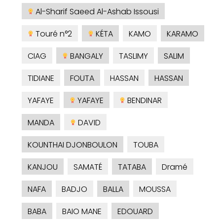
Al-Sharif Saeed Al-Ashab Issousi
Touré n°2
KÉTA
KAMO
KARAMO
CIAG
BANGALY
TASLIMY
SALIM
TIDIANE
FOUTA
HASSAN
HASSAN
YAFAYE
YAFAYE
BENDINAR
MANDA
DAVID
KOUNTHAI DJONBOULON
TOUBA
KANJOU
SAMATÉ
TATABA
Dramé
NAFA
BADJO
BALLA
MOUSSA
BABA
BAIO MANE
EDOUARD