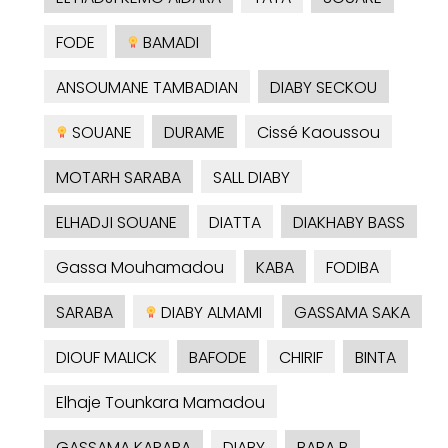
FODE
BAMADI
ANSOUMANE TAMBADIAN
DIABY SECKOU
SOUANE
DURAME
Cissé Kaoussou
MOTARH SARABA
SALL DIABY
ELHADJI SOUANE
DIATTA
DIAKHABY BASS
Gassa Mouhamadou
KABA
FODIBA
SARABA
DIABY ALMAMI
GASSAMA SAKA
DIOUF MALICK
BAFODE
CHIRIF
BINTA
Elhaje Tounkara Mamadou
GASSAMA KARABA
DIABY
BABA B