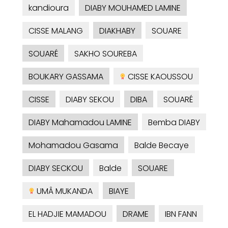
kandioura
DIABY MOUHAMED LAMINE
CISSE MALANG
DIAKHABY
SOUARE
SOUARÉ
SAKHO SOUREBA
BOUKARY GASSAMA
CISSE KAOUSSOU
CISSE
DIABY SEKOU
DIBA
SOUARÉ
DIABY Mahamadou LAMINE
Bemba DIABY
Mohamadou Gasama
Balde Becaye
DIABY SECKOU
Balde
SOUARE
UMÂ MUKANDA
BIAYE
EL HADJIE MAMADOU
DRAME
IBN FANN