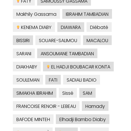
FATY
SAMOUSSY GASSAMA
Makhily Gassama
IBRAHIM TAMBADIAN
KENEMA DIABY
DIAWARA
Diébaté
BISSIRI
SOUARE-SALIMOU
MACALOU
SARANI
ANSOUMANE TAMBADIAN
DIAKHABY
EL HADJI BOUBACAR KONTA
SOULEMAN
FATI
SADIALI BADIO
SIMAKHA IBRAHIM
Sissé
SAM
FRANCOISE RENOIR - LEBEAU
Hamady
BAFODE MINTEH
Elhadji Bambo Diaby