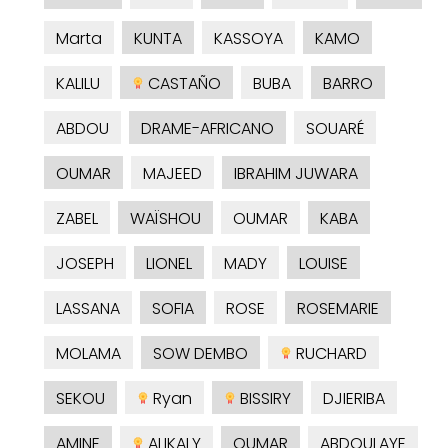
Marta
KUNTA
KASSOYA
KAMO
KALILU
CASTAÑO
BUBA
BARRO
ABDOU
DRAME-AFRICANO
SOUARÉ
OUMAR
MAJEED
IBRAHIM JUWARA
ZABEL
WAÏSHOU
OUMAR
KABA
JOSEPH
LIONEL
MADY
LOUISE
LASSANA
SOFIA
ROSE
ROSEMARIE
MOLAMA
SOW DEMBO
RUCHARD
SEKOU
Ryan
BISSIRY
DJIERIBA
AMINE
ALIKALY
OUMAR
ABDOULAYE