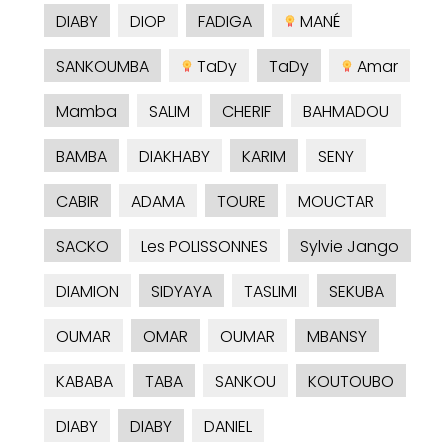
DIABY
DIOP
FADIGA
MANÉ
SANKOUMBA
TaDy
TaDy
Amar
Mamba
SALIM
CHERIF
BAHMADOU
BAMBA
DIAKHABY
KARIM
SENY
CABIR
ADAMA
TOURE
MOUCTAR
SACKO
Les POLISSONNES
Sylvie Jango
DIAMION
SIDYAYA
TASLIMI
SEKUBA
OUMAR
OMAR
OUMAR
MBANSY
KABABA
TABA
SANKOU
KOUTOUBO
DIABY
DIABY
DANIEL