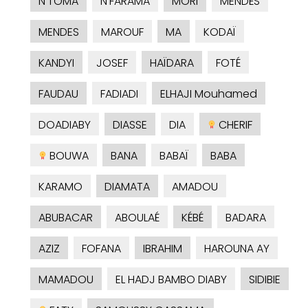
N'TOMA
N'FARAMA
MORI
MENDÈS
MENDES
MAROUF
MA
KODAÏ
KANDYI
JOSEF
HAÏDARA
FOTÉ
FAUDAU
FADIADI
ELHAJI Mouhamed
DOADIABY
DIASSE
DIA
CHERIF
BOUWA
BANA
BABAÏ
BABA
KARAMO
DIAMATA
AMADOU
ABUBACAR
ABOULAÉ
KÉBÉ
BADARA
AZIZ
FOFANA
IBRAHIM
HAROUNA AY
MAMADOU
EL HADJ BAMBO DIABY
SIDIBIE