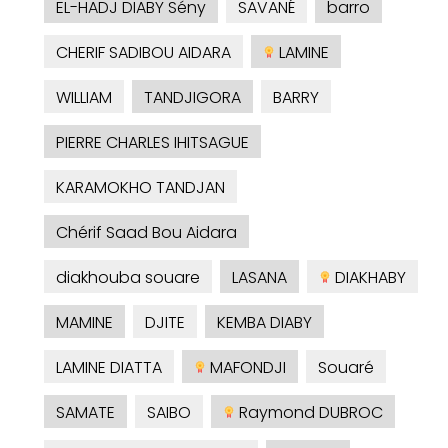
EL-HADJ DIABY Sény
SAVANÉ
barro
CHERIF SADIBOU AIDARA
LAMINE
WILLIAM
TANDJIGORA
BARRY
PIERRE CHARLES IHITSAGUE
KARAMOKHO TANDJAN
Chérif Saad Bou Aidara
diakhouba souare
LASANA
DIAKHABY
MAMINE
DJITE
KEMBA DIABY
LAMINE DIATTA
MAFONDJI
Souaré
SAMATE
SAIBO
Raymond DUBROC