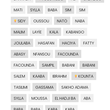
MATI
SYLLA
BABA
SIM
SIM
SIDY
OUSSOU
NATÖ
NABA
MALIM
LAYÏE
KALA
KABANGO
JOULABA
HASAFAN
HACIYA
FATTY
ABASY
NFANSOU
FACOUNDA
FACOUNDA
SAMPIL
BABANI
BABANI
SALEM
KAABA
IBRAHIM
KOUNTA
TASILIMI
GASSAMA
SAKHO ADAMA
SYLLA
MOUSSA
EL HADJI BA
ABA
BABA
BABA
KABA
KABA