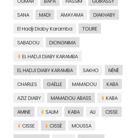
OUMAR
BAPA
HASSIM
GUIRASSY
SANA
MADI
AMAYAMA
DIAKHABY
El Hadji Diaby Karamba
TOURE
SABADOU
DIONGNIMA
EL HADJI DIABY KARAMBA
EL HADJI DIABY KARAMBA
SAKHO
NÉNÉ
CHARLES
GAËLLE
MAMADOU
KABA
AZIZ DIABY
MAMADOU ABASS
KABA
AMINE
SALIM
KABA
ALI
CISSE
CISSE
CISSÉ
MOUSSA