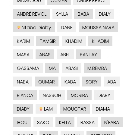
MAMADOU
OUMAR
ANDRÉ REVOL
ANDRÉ REVOL
SYLLA
BABA
DIALY
Nfaba Diaby
DANE
MOUSSA NARA
KARIM
TAMSIR
KHADIM
KHADIM
MASA
ABAS
ABEL
BANTAY
GASSAMA
MA
ABASI
M.BEMBA
NABA
OUMAR
KABA
SORY
ABA
BIANCA
NASSOH
MORIBA
DIABY
DIABY
LAMI
MOUCTAR
DIAMA
IBOU
SAKO
KEITA
BASSA
N'FABA