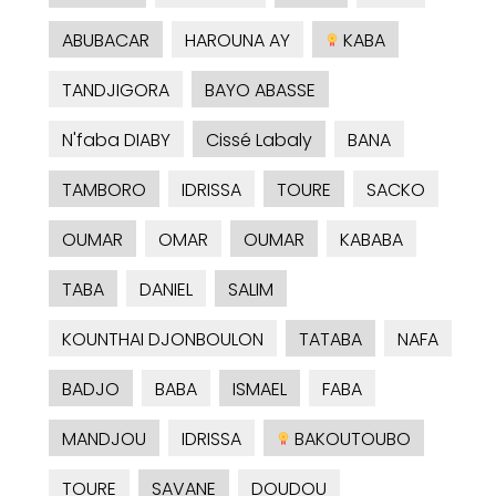
ABUBACAR
HAROUNA AY
KABA
TANDJIGORA
BAYO ABASSE
N'faba DIABY
Cissé Labaly
BANA
TAMBORO
IDRISSA
TOURE
SACKO
OUMAR
OMAR
OUMAR
KABABA
TABA
DANIEL
SALIM
KOUNTHAI DJONBOULON
TATABA
NAFA
BADJO
BABA
ISMAEL
FABA
MANDJOU
IDRISSA
BAKOUTOUBO
TOURE
SAVANE
DOUDOU