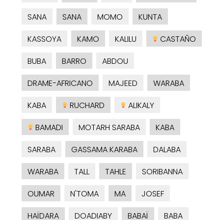
SANA
SANA
MOMO
KUNTA
KASSOYA
KAMO
KALILU
CASTAÑO
BUBA
BARRO
ABDOU
DRAME-AFRICANO
MAJEED
WARABA
KABA
RUCHARD
ALIKALY
BAMADI
MOTARH SARABA
KABA
SARABA
GASSAMA KARABA
DALABA
WARABA
TALL
TAHLE
SORIBANNA
OUMAR
N'TOMA
MA
JOSEF
HAÏDARA
DOADIABY
BABAÏ
BABA