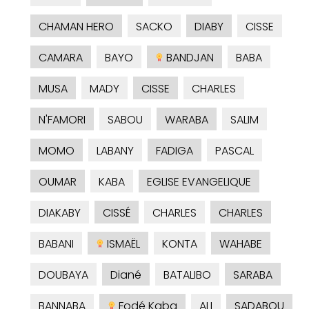
CHAMAN HERO
SACKO
DIABY
CISSE
CAMARA
BAYO
BANDJAN
BABA
MUSA
MADY
CISSE
CHARLES
N'FAMORI
SABOU
WARABA
SALIM
MOMO
LABANY
FADIGA
PASCAL
OUMAR
KABA
EGLISE EVANGELIQUE
DIAKABY
CISSÉ
CHARLES
CHARLES
BABANI
ISMAËL
KONTA
WAHABE
DOUBAYA
Diané
BATALIBO
SARABA
BANNABA
Fodé Kaba
ALI
SADABOU