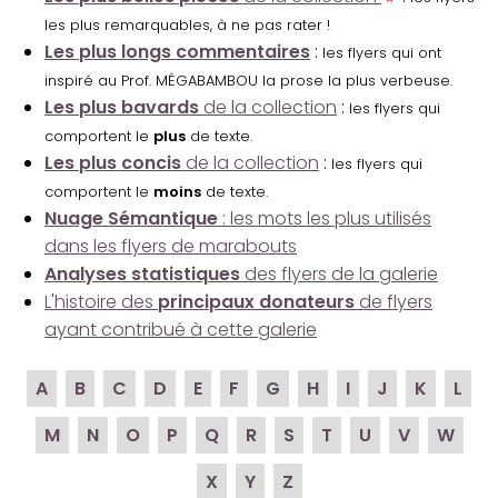
les plus remarquables, à ne pas rater !
Les plus longs commentaires
:
les flyers qui ont
inspiré au Prof. MÉGABAMBOU la prose la plus verbeuse.
Les plus bavards
de la collection
:
les flyers qui
comportent le
plus
de texte.
Les plus concis
de la collection
:
les flyers qui
comportent le
moins
de texte.
Nuage Sémantique
: les mots les plus utilisés
dans les flyers de marabouts
Analyses statistiques
des flyers de la galerie
L'histoire des
principaux donateurs
de flyers
ayant contribué à cette galerie
A
B
C
D
E
F
G
H
I
J
K
L
M
N
O
P
Q
R
S
T
U
V
W
X
Y
Z