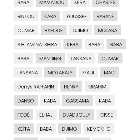
BABA
MAMADOU
KEBA
CHARLES
BINTOU
KARA
YOUSSEF
BABANÉ
OUMAR
BAFODE
DJIMO
MUKASA
S.H. AMIINA-SHIRA
KEBA
BABA
BABA
BABA
MANDING
LANSANA
OUMAR
LANSANA
MOTABALY
MADI
MADI
Denys RAFFARIN
HENRY
IBRAHIM
DANSO
KABA
GASSAMA
KABA
FODÉ
ELHAJ
DJADJOULY
CISSE
KEÏTA
BABA
DJIMO
KEMOKHO