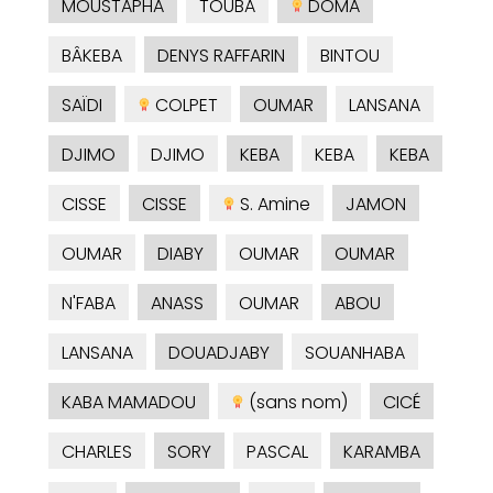
MOUSTAPHA
TOUBA
DOMA
BÂKEBA
DENYS RAFFARIN
BINTOU
SAÏDI
COLPET
OUMAR
LANSANA
DJIMO
DJIMO
KEBA
KEBA
KEBA
CISSE
CISSE
S. Amine
JAMON
OUMAR
DIABY
OUMAR
OUMAR
N'FABA
ANASS
OUMAR
ABOU
LANSANA
DOUADJABY
SOUANHABA
KABA MAMADOU
(sans nom)
CICÉ
CHARLES
SORY
PASCAL
KARAMBA