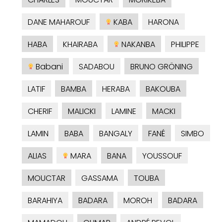
DANE MAHAROUF
KABA
HARONA
HABA
KHAIRABA
NAKANBA
PHILIPPE
Babani
SADABOU
BRUNO GRÖNING
LATIF
BAMBA
HERABA
BAKOUBA
CHERIF
MALICKI
LAMINE
MACKI
LAMIN
BABA
BANGALY
FANÉ
SIMBO
ALIAS
MARA
BANA
YOUSSOUF
MOUCTAR
GASSAMA
TOUBA
BARAHIYA
BADARA
MOROH
BADARA