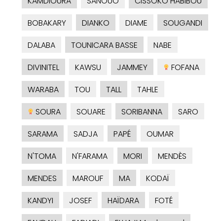
KAMDIOURA
SANOUO
CISSOKO HABIBOU
BOBAKARY
DIANKO
DIAME
SOUGANDI
DALABA
TOUNICARA BASSE
NABE
DIVINITEL
KAWSU
JAMMEY
FOFANA
WARABA
TOU
TALL
TAHLE
SOURA
SOUARE
SORIBANNA
SARO
SARAMA
SADJA
PAPÉ
OUMAR
N'TOMA
N'FARAMA
MORI
MENDÈS
MENDES
MAROUF
MA
KODAÏ
KANDYI
JOSEF
HAÏDARA
FOTÉ