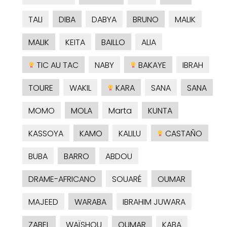
TALI
DIBA
DABYA
BRUNO
MALIK
MALIK
KEITA
BAILLO
ALIA
TIC AU TAC
NABY
BAKAYE
IBRAH
TOURE
WAKIL
KARA
SANA
SANA
MOMO
MOLA
Marta
KUNTA
KASSOYA
KAMO
KALILU
CASTAÑO
BUBA
BARRO
ABDOU
DRAME-AFRICANO
SOUARÉ
OUMAR
MAJEED
WARABA
IBRAHIM JUWARA
ZABEL
WAÏSHOU
OUMAR
KABA