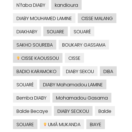
N'faba DIABY
kandioura
DIABY MOUHAMED LAMINE
CISSE MALANG
DIAKHABY
SOUARE
SOUARÉ
SAKHO SOUREBA
BOUKARY GASSAMA
CISSE KAOUSSOU
CISSE
BADIO KARAMOKO
DIABY SEKOU
DIBA
SOUARÉ
DIABY Mahamadou LAMINE
Bemba DIABY
Mohamadou Gasama
Balde Becaye
DIABY SECKOU
Balde
SOUARE
UMÂ MUKANDA
BIAYE