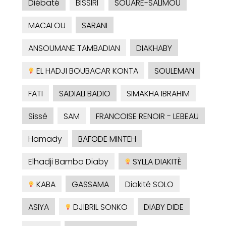
Diébaté
BISSIRI
SOUARE-SALIMOU
MACALOU
SARANI
ANSOUMANE TAMBADIAN
DIAKHABY
EL HADJI BOUBACAR KONTA
SOULEMAN
FATI
SADIALI BADIO
SIMAKHA IBRAHIM
Sissé
SAM
FRANCOISE RENOIR - LEBEAU
Hamady
BAFODE MINTEH
Elhadji Bambo Diaby
SYLLA DIAKITÈ
KABA
GASSAMA
Diakité SOLO
ASIYA
DJIBRIL SONKO
DIABY DIDE