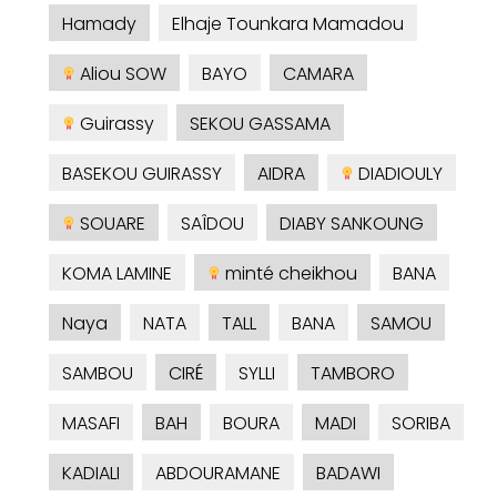
Hamady
Elhaje Tounkara Mamadou
Aliou SOW
BAYO
CAMARA
Guirassy
SEKOU GASSAMA
BASEKOU GUIRASSY
AIDRA
DIADIOULY
SOUARE
SAÎDOU
DIABY SANKOUNG
KOMA LAMINE
minté cheikhou
BANA
Naya
NATA
TALL
BANA
SAMOU
SAMBOU
CIRÉ
SYLLI
TAMBORO
MASAFI
BAH
BOURA
MADI
SORIBA
KADIALI
ABDOURAMANE
BADAWI