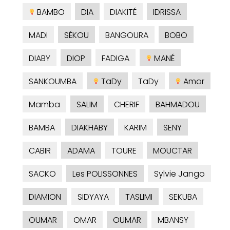
BAMBO
DIA
DIAKITÉ
IDRISSA
MADI
SÉKOU
BANGOURA
BOBO
DIABY
DIOP
FADIGA
MANÉ
SANKOUMBA
TaDy
TaDy
Amar
Mamba
SALIM
CHERIF
BAHMADOU
BAMBA
DIAKHABY
KARIM
SENY
CABIR
ADAMA
TOURE
MOUCTAR
SACKO
Les POLISSONNES
Sylvie Jango
DIAMION
SIDYAYA
TASLIMI
SEKUBA
OUMAR
OMAR
OUMAR
MBANSY