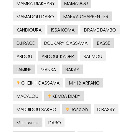
MAMBA DIAKHABY
MAMADOU
MAMADOU DABO
MAEVA CHARPENTIER
KANDIOURA
ISSA KOMA
DRAME BAMBO
DJIRACE
BOUKARY GASSAMA
BASSE
ABDOU
ABDOUL KADER
SALIMOU
LAMINE
MANSA
BAKAY
CHEIKH GASSAMA
Minté ARFANC
MACALOU
KEMBA DIABY
MADJIDOU SAKHO
Joseph
DIBASSY
Monssour
DABO