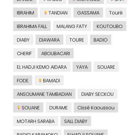
IBRAHIM
TANDIAN
GASSAMA
Touré
IBRAHIMA FALL
MALANG FATY
KOUTOUBO
DIABY
DIAWARA
TOURE
BADIO
CHERIF
ABOUBACARI
EL HADJI KEMO AIDARA
YAYA
SOUARE
FODE
BAMADI
ANSOUMANE TAMBADIAN
DIABY SECKOU
SOUANE
DURAME
Cissé Kaoussou
MOTARH SARABA
SALL DIABY
BADIO KARAMOKO
ELHADJI SOUANE