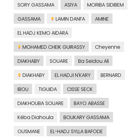
SORY GASSAMA
ASIYA
MORIBA SIDIBEM
GASSAMA
LAMIN DANFA
AMINE
EL HADJ KEMO AIDARA
MOHAMED CHEIK GUIRASSY
Cheyenne
DIAKHABY
SOUARE
Ba Seidou Ali
DIAKHABY
EL HADJI N'KARY
BERNARD
IBOU
TIGUIDA
CISSE SECK
DIAKHOUBA SOUARE
BAYO ABASSE
Kéba Diahoula
BOUKARY GASSAMA
OUSMANE
EL-HADJ SYLLA BAFODE