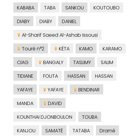
KABABA
TABA
SANKOU
KOUTOUBO
DIABY
DIABY
DANIEL
Al-Sharif Saeed Al-Ashab Issousi
Touré n°2
KÉTA
KAMO
KARAMO
CIAG
BANGALY
TASLIMY
SALIM
TIDIANE
FOUTA
HASSAN
HASSAN
YAFAYE
YAFAYE
BENDINAR
MANDA
DAVID
KOUNTHAI DJONBOULON
TOUBA
KANJOU
SAMATÉ
TATABA
Dramé