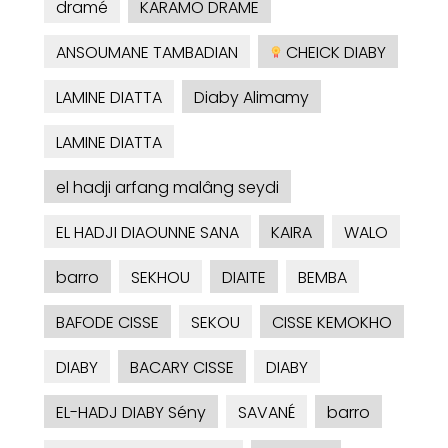
dramé
KARAMO DRAME
ANSOUMANE TAMBADIAN
CHEICK DIABY
LAMINE DIATTA
Diaby Alimamy
LAMINE DIATTA
el hadji arfang malâng seydi
EL HADJI DIAOUNNE SANA
KAIRA
WALO
barro
SEKHOU
DIAITE
BEMBA
BAFODE CISSE
SEKOU
CISSE KEMOKHO
DIABY
BACARY CISSE
DIABY
EL-HADJ DIABY Sény
SAVANÉ
barro