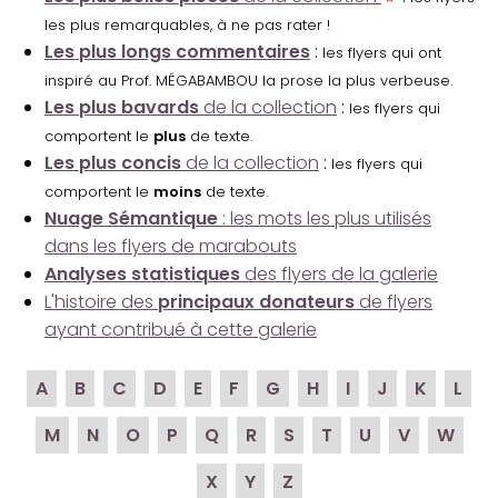
les plus remarquables, à ne pas rater !
Les plus longs commentaires
:
les flyers qui ont
inspiré au Prof. MÉGABAMBOU la prose la plus verbeuse.
Les plus bavards
de la collection
:
les flyers qui
comportent le
plus
de texte.
Les plus concis
de la collection
:
les flyers qui
comportent le
moins
de texte.
Nuage Sémantique
: les mots les plus utilisés
dans les flyers de marabouts
Analyses statistiques
des flyers de la galerie
L'histoire des
principaux donateurs
de flyers
ayant contribué à cette galerie
A
B
C
D
E
F
G
H
I
J
K
L
M
N
O
P
Q
R
S
T
U
V
W
X
Y
Z