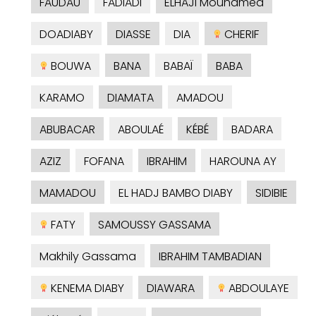
FAUDAU
FADIADI
ELHAJI Mouhamed
DOADIABY
DIASSE
DIA
CHERIF
BOUWA
BANA
BABAÏ
BABA
KARAMO
DIAMATA
AMADOU
ABUBACAR
ABOULAÉ
KÉBÉ
BADARA
AZIZ
FOFANA
IBRAHIM
HAROUNA AY
MAMADOU
EL HADJ BAMBO DIABY
SIDIBIE
FATY
SAMOUSSY GASSAMA
Makhily Gassama
IBRAHIM TAMBADIAN
KENEMA DIABY
DIAWARA
ABDOULAYE