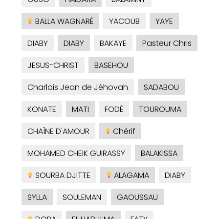
BALLA WAGNARÉ
YACOUB
YAYE
DIABY
DIABY
BAKAYE
Pasteur Chris
JESUS-CHRIST
BASEHOU
Charlois Jean de Jéhovah
SADABOU
KONATE
MATI
FODÉ
TOUROUMA
CHAÎNE D'AMOUR
Chérif
MOHAMED CHEIK GUIRASSY
BALAKISSA
SOURBA DJITTE
ALAGAMA
DIABY
SYLLA
SOULEMAN
GAOUSSAU