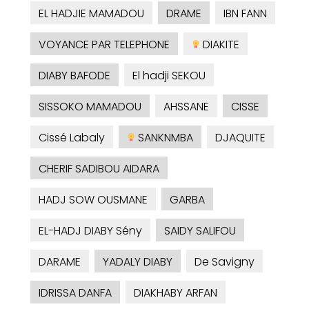
EL HADJIE MAMADOU
DRAME
IBN FANN
VOYANCE PAR TELEPHONE
DIAKITE
DIABY BAFODE
El hadji SEKOU
SISSOKO MAMADOU
AHSSANE
CISSE
Cissé Labaly
SANKNMBA
DJAQUITE
CHERIF SADIBOU AIDARA
HADJ SOW OUSMANE
GARBA
EL-HADJ DIABY Sény
SAIDY SALIFOU
DARAME
YADALY DIABY
De Savigny
IDRISSA DANFA
DIAKHABY ARFAN