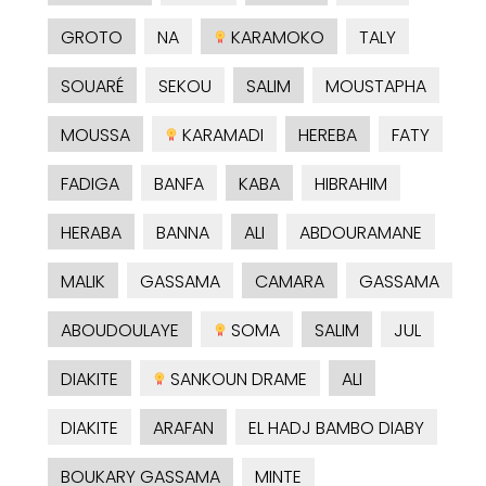
GROTO
NA
KARAMOKO
TALY
SOUARÉ
SEKOU
SALIM
MOUSTAPHA
MOUSSA
KARAMADI
HEREBA
FATY
FADIGA
BANFA
KABA
HIBRAHIM
HERABA
BANNA
ALI
ABDOURAMANE
MALIK
GASSAMA
CAMARA
GASSAMA
ABOUDOULAYE
SOMA
SALIM
JUL
DIAKITE
SANKOUN DRAME
ALI
DIAKITE
ARAFAN
EL HADJ BAMBO DIABY
BOUKARY GASSAMA
MINTE