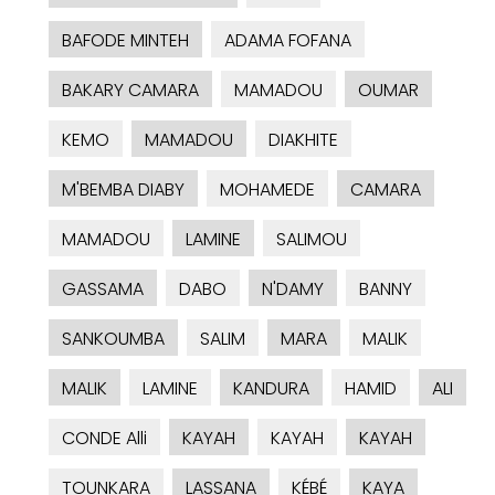
BAFODE MINTEH
ADAMA FOFANA
BAKARY CAMARA
MAMADOU
OUMAR
KEMO
MAMADOU
DIAKHITE
M'BEMBA DIABY
MOHAMEDE
CAMARA
MAMADOU
LAMINE
SALIMOU
GASSAMA
DABO
N'DAMY
BANNY
SANKOUMBA
SALIM
MARA
MALIK
MALIK
LAMINE
KANDURA
HAMID
ALI
CONDE Alli
KAYAH
KAYAH
KAYAH
TOUNKARA
LASSANA
KÉBÉ
KAYA