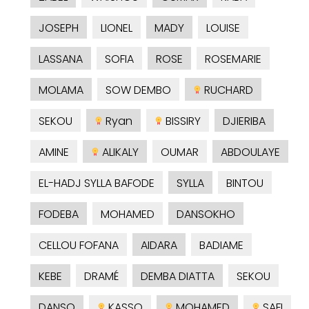
JOSEPH
LIONEL
MADY
LOUISE
LASSANA
SOFIA
ROSE
ROSEMARIE
MOLAMA
SOW DEMBO
RUCHARD
SEKOU
Ryan
BISSIRY
DJIERIBA
AMINE
ALIKALY
OUMAR
ABDOULAYE
EL-HADJ SYLLA BAFODE
SYLLA
BINTOU
FODEBA
MOHAMED
DANSOKHO
CELLOU FOFANA
AIDARA
BADIAME
KEBE
DRAMÉ
DEMBA DIATTA
SEKOU
DANSO
KASSO
MOHAMED
SAFI