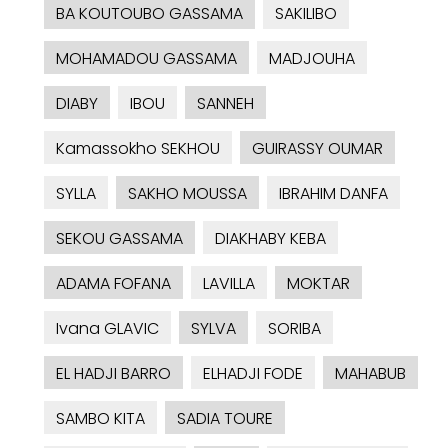
BA KOUTOUBO GASSAMA
SAKILIBO
MOHAMADOU GASSAMA
MADJOUHA
DIABY
IBOU
SANNEH
Kamassokho SEKHOU
GUIRASSY OUMAR
SYLLA
SAKHO MOUSSA
IBRAHIM DANFA
SEKOU GASSAMA
DIAKHABY KEBA
ADAMA FOFANA
LAVILLA
MOKTAR
Ivana GLAVIC
SYLVA
SORIBA
EL HADJI BARRO
ELHADJI FODE
MAHABUB
SAMBO KITA
SADIA TOURE