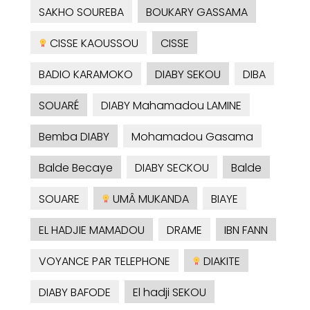
SAKHO SOUREBA
BOUKARY GASSAMA
CISSE KAOUSSOU
CISSE
BADIO KARAMOKO
DIABY SEKOU
DIBA
SOUARÉ
DIABY Mahamadou LAMINE
Bemba DIABY
Mohamadou Gasama
Balde Becaye
DIABY SECKOU
Balde
SOUARE
UMÂ MUKANDA
BIAYE
EL HADJIE MAMADOU
DRAME
IBN FANN
VOYANCE PAR TELEPHONE
DIAKITE
DIABY BAFODE
El hadji SEKOU