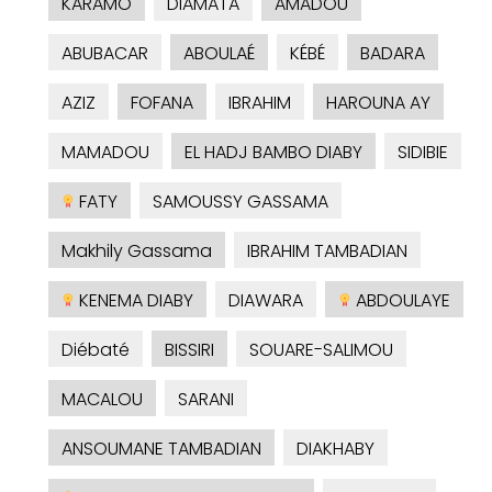
KARAMO
DIAMATA
AMADOU
ABUBACAR
ABOULAÉ
KÉBÉ
BADARA
AZIZ
FOFANA
IBRAHIM
HAROUNA AY
MAMADOU
EL HADJ BAMBO DIABY
SIDIBIE
FATY
SAMOUSSY GASSAMA
Makhily Gassama
IBRAHIM TAMBADIAN
KENEMA DIABY
DIAWARA
ABDOULAYE
Diébaté
BISSIRI
SOUARE-SALIMOU
MACALOU
SARANI
ANSOUMANE TAMBADIAN
DIAKHABY