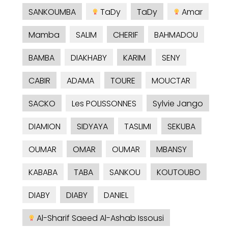
SANKOUMBA
TaDy
TaDy
Amar
Mamba
SALIM
CHERIF
BAHMADOU
BAMBA
DIAKHABY
KARIM
SENY
CABIR
ADAMA
TOURE
MOUCTAR
SACKO
Les POLISSONNES
Sylvie Jango
DIAMION
SIDYAYA
TASLIMI
SEKUBA
OUMAR
OMAR
OUMAR
MBANSY
KABABA
TABA
SANKOU
KOUTOUBO
DIABY
DIABY
DANIEL
Al-Sharif Saeed Al-Ashab Issousi