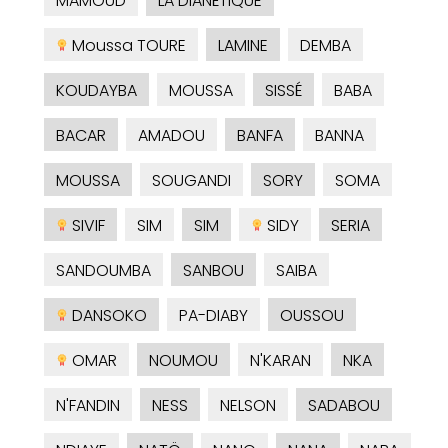
MAMOUD
LA DIANÉTIQUE
Moussa TOURE
LAMINE
DEMBA
KOUDAYBA
MOUSSA
SISSÉ
BABA
BACAR
AMADOU
BANFA
BANNA
MOUSSA
SOUGANDI
SORY
SOMA
SIVIF
SIM
SIM
SIDY
SERIA
SANDOUMBA
SANBOU
SAIBA
DANSOKO
PA-DIABY
OUSSOU
OMAR
NOUMOU
N'KARAN
NKA
N'FANDIN
NESS
NELSON
SADABOU