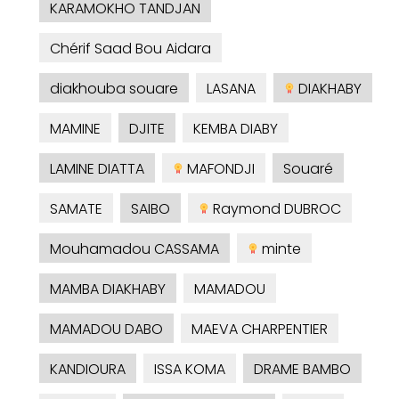
KARAMOKHO TANDJAN
Chérif Saad Bou Aidara
diakhouba souare
LASANA
DIAKHABY
MAMINE
DJITE
KEMBA DIABY
LAMINE DIATTA
MAFONDJI
Souaré
SAMATE
SAIBO
Raymond DUBROC
Mouhamadou CASSAMA
minte
MAMBA DIAKHABY
MAMADOU
MAMADOU DABO
MAEVA CHARPENTIER
KANDIOURA
ISSA KOMA
DRAME BAMBO