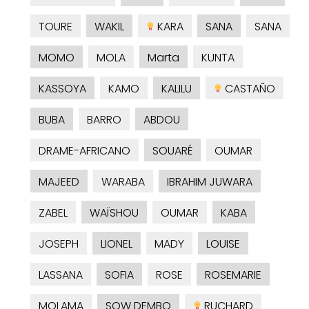
TOURE
WAKIL
KARA
SANA
SANA
MOMO
MOLA
Marta
KUNTA
KASSOYA
KAMO
KALILU
CASTAÑO
BUBA
BARRO
ABDOU
DRAME-AFRICANO
SOUARÉ
OUMAR
MAJEED
WARABA
IBRAHIM JUWARA
ZABEL
WAÏSHOU
OUMAR
KABA
JOSEPH
LIONEL
MADY
LOUISE
LASSANA
SOFIA
ROSE
ROSEMARIE
MOLAMA
SOW DEMBO
RUCHARD