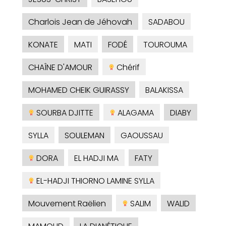
Charlois Jean de Jéhovah
SADABOU
KONATE
MATI
FODÉ
TOUROUMA
CHAÎNE D'AMOUR
Chérif
MOHAMED CHEIK GUIRASSY
BALAKISSA
SOURBA DJITTE
ALAGAMA
DIABY
SYLLA
SOULEMAN
GAOUSSAU
DORA
EL HADJI MA
FATY
EL-HADJI THIORNO LAMINE SYLLA
Mouvement Raëlien
SALIM
WALID