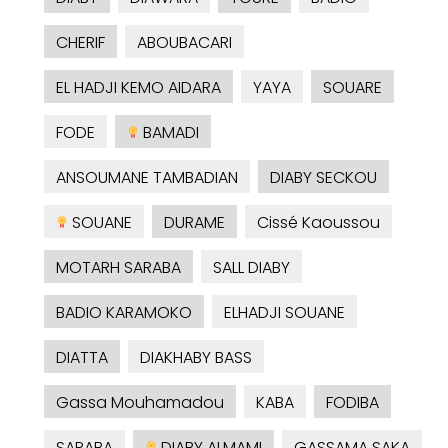
CHERIF
ABOUBACARI
EL HADJI KEMO AIDARA
YAYA
SOUARE
FODE
BAMADI
ANSOUMANE TAMBADIAN
DIABY SECKOU
SOUANE
DURAME
Cissé Kaoussou
MOTARH SARABA
SALL DIABY
BADIO KARAMOKO
ELHADJI SOUANE
DIATTA
DIAKHABY BASS
Gassa Mouhamadou
KABA
FODIBA
SARABA
DIABY ALMAMI
GASSAMA SAKA