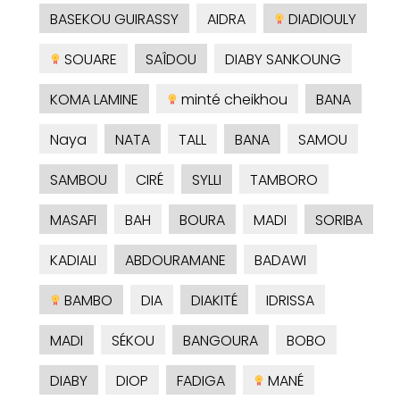
BASEKOU GUIRASSY
AIDRA
DIADIOULY
SOUARE
SAÎDOU
DIABY SANKOUNG
KOMA LAMINE
minté cheikhou
BANA
Naya
NATA
TALL
BANA
SAMOU
SAMBOU
CIRÉ
SYLLI
TAMBORO
MASAFI
BAH
BOURA
MADI
SORIBA
KADIALI
ABDOURAMANE
BADAWI
BAMBO
DIA
DIAKITÉ
IDRISSA
MADI
SÉKOU
BANGOURA
BOBO
DIABY
DIOP
FADIGA
MANÉ