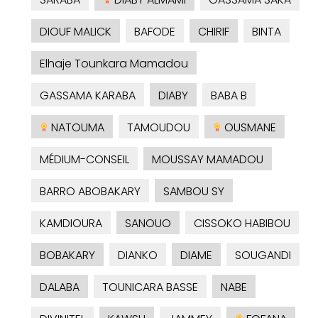
DIOUF MALICK
BAFODE
CHIRIF
BINTA
Elhaje Tounkara Mamadou
GASSAMA KARABA
DIABY
BABA B
NATOUMA
TAMOUDOU
OUSMANE
MÉDIUM-CONSEIL
MOUSSAY MAMADOU
BARRO ABOBAKARY
SAMBOU SY
KAMDIOURA
SANOUO
CISSOKO HABIBOU
BOBAKARY
DIANKO
DIAME
SOUGANDI
DALABA
TOUNICARA BASSE
NABE