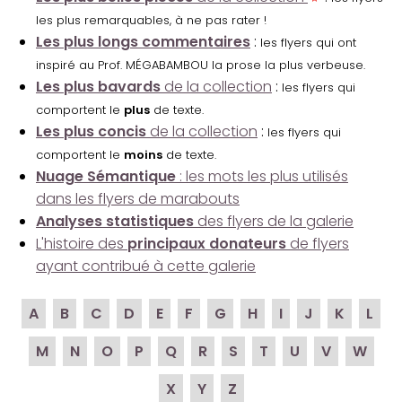
les plus remarquables, à ne pas rater !
Les plus longs commentaires
:
les flyers qui ont
inspiré au Prof. MÉGABAMBOU la prose la plus verbeuse.
Les plus bavards
de la collection
:
les flyers qui
comportent le
plus
de texte.
Les plus concis
de la collection
:
les flyers qui
comportent le
moins
de texte.
Nuage Sémantique
: les mots les plus utilisés
dans les flyers de marabouts
Analyses statistiques
des flyers de la galerie
L'histoire des
principaux donateurs
de flyers
ayant contribué à cette galerie
A
B
C
D
E
F
G
H
I
J
K
L
M
N
O
P
Q
R
S
T
U
V
W
X
Y
Z