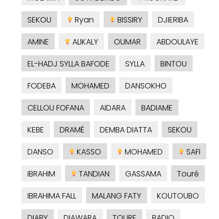
SEKOU
Ryan
BISSIRY
DJIERIBA
AMINE
ALIKALY
OUMAR
ABDOULAYE
EL-HADJ SYLLA BAFODE
SYLLA
BINTOU
FODEBA
MOHAMED
DANSOKHO
CELLOU FOFANA
AIDARA
BADIAME
KEBE
DRAMÉ
DEMBA DIATTA
SEKOU
DANSO
KASSO
MOHAMED
SAFI
IBRAHIM
TANDIAN
GASSAMA
Touré
IBRAHIMA FALL
MALANG FATY
KOUTOUBO
DIABY
DIAWARA
TOURE
BADIO