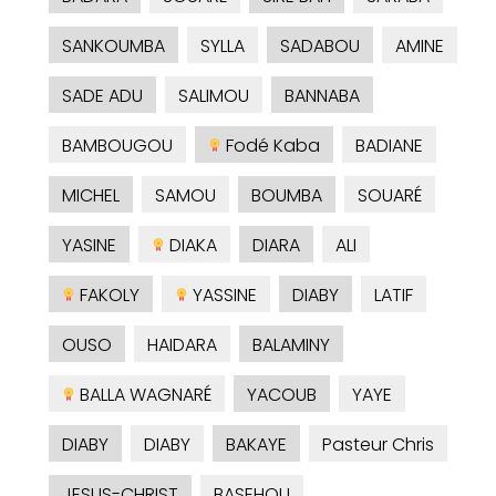
SANKOUMBA
SYLLA
SADABOU
AMINE
SADE ADU
SALIMOU
BANNABA
BAMBOUGOU
Fodé Kaba
BADIANE
MICHEL
SAMOU
BOUMBA
SOUARÉ
YASINE
DIAKA
DIARA
ALI
FAKOLY
YASSINE
DIABY
LATIF
OUSO
HAIDARA
BALAMINY
BALLA WAGNARÉ
YACOUB
YAYE
DIABY
DIABY
BAKAYE
Pasteur Chris
JESUS-CHRIST
BASEHOU