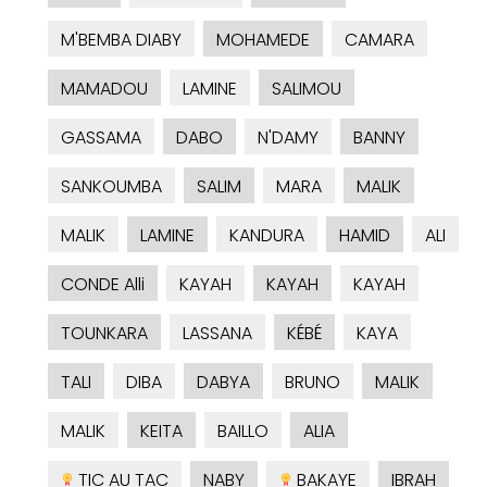
M'BEMBA DIABY
MOHAMEDE
CAMARA
MAMADOU
LAMINE
SALIMOU
GASSAMA
DABO
N'DAMY
BANNY
SANKOUMBA
SALIM
MARA
MALIK
MALIK
LAMINE
KANDURA
HAMID
ALI
CONDE Alli
KAYAH
KAYAH
KAYAH
TOUNKARA
LASSANA
KÉBÉ
KAYA
TALI
DIBA
DABYA
BRUNO
MALIK
MALIK
KEITA
BAILLO
ALIA
TIC AU TAC
NABY
BAKAYE
IBRAH