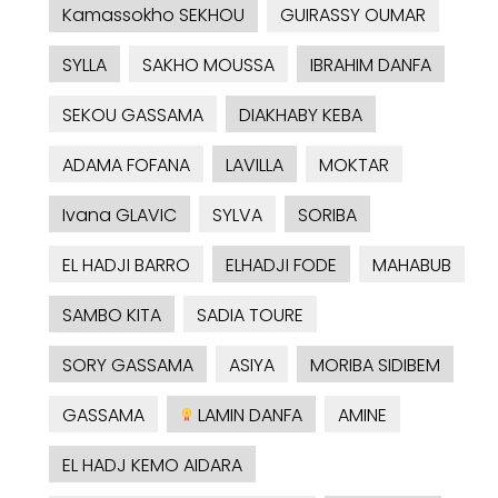
Kamassokho SEKHOU
GUIRASSY OUMAR
SYLLA
SAKHO MOUSSA
IBRAHIM DANFA
SEKOU GASSAMA
DIAKHABY KEBA
ADAMA FOFANA
LAVILLA
MOKTAR
Ivana GLAVIC
SYLVA
SORIBA
EL HADJI BARRO
ELHADJI FODE
MAHABUB
SAMBO KITA
SADIA TOURE
SORY GASSAMA
ASIYA
MORIBA SIDIBEM
GASSAMA
LAMIN DANFA
AMINE
EL HADJ KEMO AIDARA