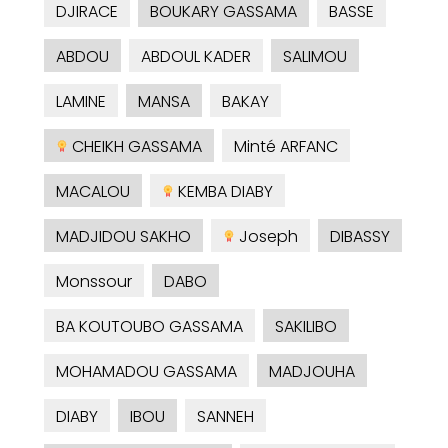
DJIRACE
BOUKARY GASSAMA
BASSE
ABDOU
ABDOUL KADER
SALIMOU
LAMINE
MANSA
BAKAY
CHEIKH GASSAMA
Minté ARFANC
MACALOU
KEMBA DIABY
MADJIDOU SAKHO
Joseph
DIBASSY
Monssour
DABO
BA KOUTOUBO GASSAMA
SAKILIBO
MOHAMADOU GASSAMA
MADJOUHA
DIABY
IBOU
SANNEH