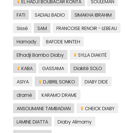
EL HADJI BOUBACAR KONTA
SOULEMAN
FATI
SADIALI BADIO
SIMAKHA IBRAHIM
Sissé
SAM
FRANCOISE RENOIR - LEBEAU
Hamady
BAFODE MINTEH
Elhadji Bambo Diaby
SYLLA DIAKITÈ
KABA
GASSAMA
Diakité SOLO
ASIYA
DJIBRIL SONKO
DIABY DIDE
dramé
KARAMO DRAME
ANSOUMANE TAMBADIAN
CHEICK DIABY
LAMINE DIATTA
Diaby Alimamy