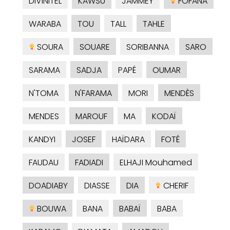
DIVINITEL
KAWSU
JAMMEY
FOFANA
WARABA
TOU
TALL
TAHLE
SOURA
SOUARE
SORIBANNA
SARO
SARAMA
SADJA
PAPÉ
OUMAR
N'TOMA
N'FARAMA
MORI
MENDÈS
MENDES
MAROUF
MA
KODAÏ
KANDYI
JOSEF
HAÏDARA
FOTÉ
FAUDAU
FADIADI
ELHAJI Mouhamed
DOADIABY
DIASSE
DIA
CHERIF
BOUWA
BANA
BABAÏ
BABA