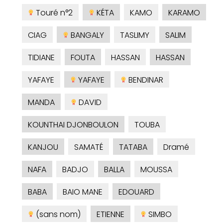
Touré n°2
KÉTA
KAMO
KARAMO
CIAG
BANGALY
TASLIMY
SALIM
TIDIANE
FOUTA
HASSAN
HASSAN
YAFAYE
YAFAYE
BENDINAR
MANDA
DAVID
KOUNTHAI DJONBOULON
TOUBA
KANJOU
SAMATÉ
TATABA
Dramé
NAFA
BADJO
BALLA
MOUSSA
BABA
BAIO MANE
EDOUARD
(sans nom)
ETIENNE
SIMBO