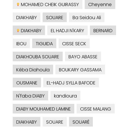
MOHAMED CHEIK GUIRASSY
Cheyenne
DIAKHABY
SOUARE
Ba Seidou Ali
DIAKHABY
EL HADJI N'KARY
BERNARD
IBOU
TIGUIDA
CISSE SECK
DIAKHOUBA SOUARE
BAYO ABASSE
Kéba Diahoula
BOUKARY GASSAMA
OUSMANE
EL-HADJ SYLLA BAFODE
N'faba DIABY
kandioura
DIABY MOUHAMED LAMINE
CISSE MALANG
DIAKHABY
SOUARE
SOUARÉ