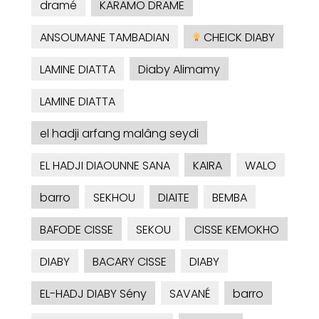
dramé
KARAMO DRAME
ANSOUMANE TAMBADIAN
CHEICK DIABY
LAMINE DIATTA
Diaby Alimamy
LAMINE DIATTA
el hadji arfang malâng seydi
EL HADJI DIAOUNNE SANA
KAIRA
WALO
barro
SEKHOU
DIAITE
BEMBA
BAFODE CISSE
SEKOU
CISSE KEMOKHO
DIABY
BACARY CISSE
DIABY
EL-HADJ DIABY Sény
SAVANÉ
barro