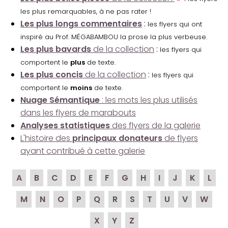
les plus remarquables, à ne pas rater !
Les plus longs commentaires
:
les flyers qui ont
inspiré au Prof. MÉGABAMBOU la prose la plus verbeuse.
Les plus bavards
de la collection
:
les flyers qui
comportent le
plus
de texte.
Les plus concis
de la collection
:
les flyers qui
comportent le
moins
de texte.
Nuage Sémantique
: les mots les plus utilisés
dans les flyers de marabouts
Analyses statistiques
des flyers de la galerie
L'histoire des
principaux donateurs
de flyers
ayant contribué à cette galerie
A
B
C
D
E
F
G
H
I
J
K
L
M
N
O
P
Q
R
S
T
U
V
W
X
Y
Z