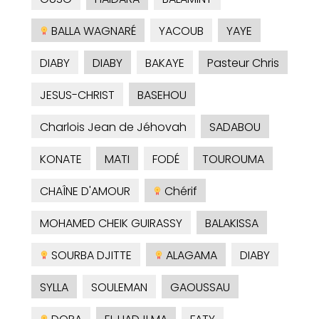
BALLA WAGNARÉ
YACOUB
YAYE
DIABY
DIABY
BAKAYE
Pasteur Chris
JESUS-CHRIST
BASEHOU
Charlois Jean de Jéhovah
SADABOU
KONATE
MATI
FODÉ
TOUROUMA
CHAÎNE D'AMOUR
Chérif
MOHAMED CHEIK GUIRASSY
BALAKISSA
SOURBA DJITTE
ALAGAMA
DIABY
SYLLA
SOULEMAN
GAOUSSAU