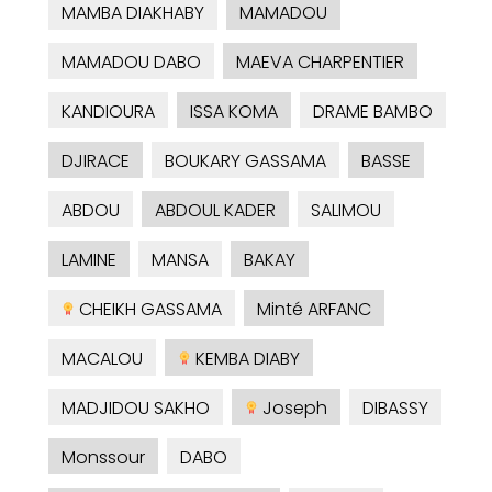
MAMBA DIAKHABY
MAMADOU
MAMADOU DABO
MAEVA CHARPENTIER
KANDIOURA
ISSA KOMA
DRAME BAMBO
DJIRACE
BOUKARY GASSAMA
BASSE
ABDOU
ABDOUL KADER
SALIMOU
LAMINE
MANSA
BAKAY
CHEIKH GASSAMA
Minté ARFANC
MACALOU
KEMBA DIABY
MADJIDOU SAKHO
Joseph
DIBASSY
Monssour
DABO