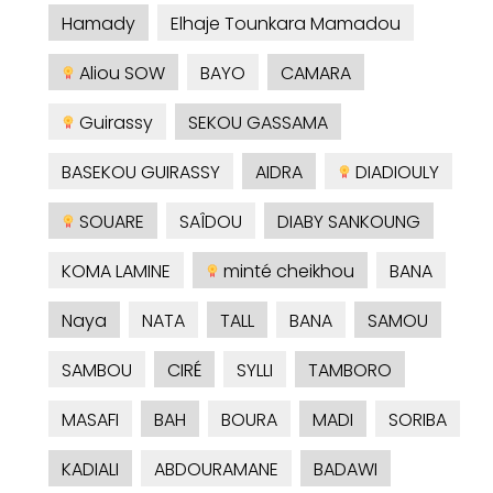
Hamady
Elhaje Tounkara Mamadou
Aliou SOW
BAYO
CAMARA
Guirassy
SEKOU GASSAMA
BASEKOU GUIRASSY
AIDRA
DIADIOULY
SOUARE
SAÎDOU
DIABY SANKOUNG
KOMA LAMINE
minté cheikhou
BANA
Naya
NATA
TALL
BANA
SAMOU
SAMBOU
CIRÉ
SYLLI
TAMBORO
MASAFI
BAH
BOURA
MADI
SORIBA
KADIALI
ABDOURAMANE
BADAWI