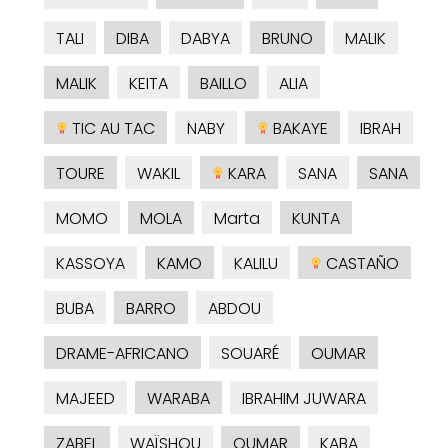
TALI
DIBA
DABYA
BRUNO
MALIK
MALIK
KEITA
BAILLO
ALIA
TIC AU TAC
NABY
BAKAYE
IBRAH
TOURE
WAKIL
KARA
SANA
SANA
MOMO
MOLA
Marta
KUNTA
KASSOYA
KAMO
KALILU
CASTAÑO
BUBA
BARRO
ABDOU
DRAME-AFRICANO
SOUARÉ
OUMAR
MAJEED
WARABA
IBRAHIM JUWARA
ZABEL
WAÏSHOU
OUMAR
KABA