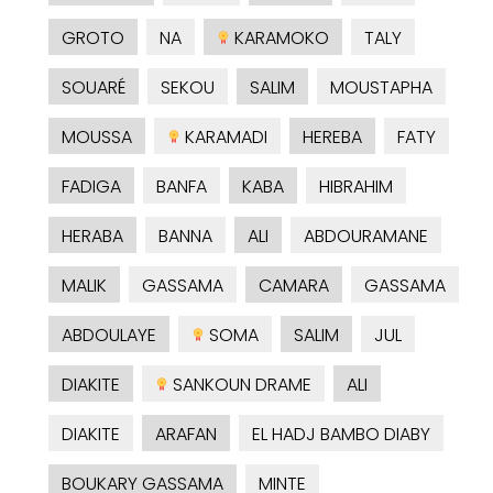
GROTO
NA
KARAMOKO
TALY
SOUARÉ
SEKOU
SALIM
MOUSTAPHA
MOUSSA
KARAMADI
HEREBA
FATY
FADIGA
BANFA
KABA
HIBRAHIM
HERABA
BANNA
ALI
ABDOURAMANE
MALIK
GASSAMA
CAMARA
GASSAMA
ABDOULAYE
SOMA
SALIM
JUL
DIAKITE
SANKOUN DRAME
ALI
DIAKITE
ARAFAN
EL HADJ BAMBO DIABY
BOUKARY GASSAMA
MINTE