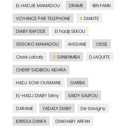
EL HADJIE MAMADOU
DRAME
IBN FANN
VOYANCE PAR TELEPHONE
DIAKITE
DIABY BAFODE
El hadji SEKOU
SISSOKO MAMADOU
AHSSANE
CISSE
Cissé Labaly
SANKNMBA
DJAQUITE
CHERIF SADIBOU AIDARA
HADJ SOW OUSMANE
GARBA
EL-HADJ DIABY Sény
SAIDY SALIFOU
DARAME
YADALY DIABY
De Savigny
IDRISSA DANFA
DIAKHABY ARFAN