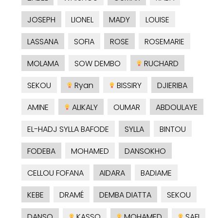
JOSEPH
LIONEL
MADY
LOUISE
LASSANA
SOFIA
ROSE
ROSEMARIE
MOLAMA
SOW DEMBO
RUCHARD
SEKOU
Ryan
BISSIRY
DJIERIBA
AMINE
ALIKALY
OUMAR
ABDOULAYE
EL-HADJ SYLLA BAFODE
SYLLA
BINTOU
FODEBA
MOHAMED
DANSOKHO
CELLOU FOFANA
AIDARA
BADIAME
KEBE
DRAMÉ
DEMBA DIATTA
SEKOU
DANSO
KASSO
MOHAMED
SAFI