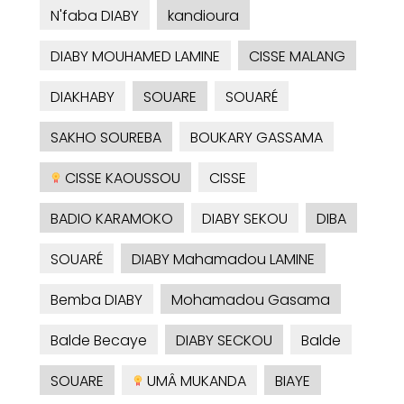
N'faba DIABY
kandioura
DIABY MOUHAMED LAMINE
CISSE MALANG
DIAKHABY
SOUARE
SOUARÉ
SAKHO SOUREBA
BOUKARY GASSAMA
CISSE KAOUSSOU
CISSE
BADIO KARAMOKO
DIABY SEKOU
DIBA
SOUARÉ
DIABY Mahamadou LAMINE
Bemba DIABY
Mohamadou Gasama
Balde Becaye
DIABY SECKOU
Balde
SOUARE
UMÂ MUKANDA
BIAYE