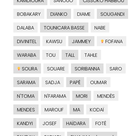
KAMDIOURA
SANOUO
CISSOKO HABIBOU
BOBAKARY
DIANKO
DIAME
SOUGANDI
DALABA
TOUNICARA BASSE
NABE
DIVINITEL
KAWSU
JAMMEY
FOFANA
WARABA
TOU
TALL
TAHLE
SOURA
SOUARE
SORIBANNA
SARO
SARAMA
SADJA
PAPÉ
OUMAR
N'TOMA
N'FARAMA
MORI
MENDÈS
MENDES
MAROUF
MA
KODAÏ
KANDYI
JOSEF
HAÏDARA
FOTÉ