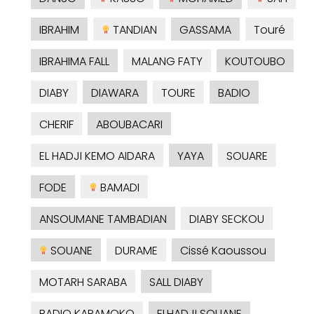
IBRAHIM
TANDIAN
GASSAMA
Touré
IBRAHIMA FALL
MALANG FATY
KOUTOUBO
DIABY
DIAWARA
TOURE
BADIO
CHERIF
ABOUBACARI
EL HADJI KEMO AIDARA
YAYA
SOUARE
FODE
BAMADI
ANSOUMANE TAMBADIAN
DIABY SECKOU
SOUANE
DURAME
Cissé Kaoussou
MOTARH SARABA
SALL DIABY
BADIO KARAMOKO
ELHADJI SOUANE