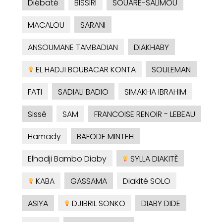
Diébaté
BISSIRI
SOUARE-SALIMOU
MACALOU
SARANI
ANSOUMANE TAMBADIAN
DIAKHABY
EL HADJI BOUBACAR KONTA
SOULEMAN
FATI
SADIALI BADIO
SIMAKHA IBRAHIM
Sissé
SAM
FRANCOISE RENOIR - LEBEAU
Hamady
BAFODE MINTEH
Elhadji Bambo Diaby
SYLLA DIAKITÈ
KABA
GASSAMA
Diakité SOLO
ASIYA
DJIBRIL SONKO
DIABY DIDE