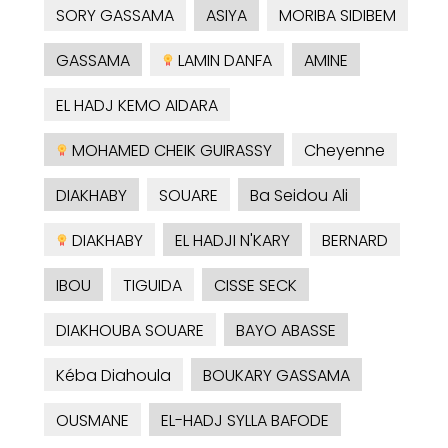
SORY GASSAMA
ASIYA
MORIBA SIDIBEM
GASSAMA
LAMIN DANFA
AMINE
EL HADJ KEMO AIDARA
MOHAMED CHEIK GUIRASSY
Cheyenne
DIAKHABY
SOUARE
Ba Seidou Ali
DIAKHABY
EL HADJI N'KARY
BERNARD
IBOU
TIGUIDA
CISSE SECK
DIAKHOUBA SOUARE
BAYO ABASSE
Kéba Diahoula
BOUKARY GASSAMA
OUSMANE
EL-HADJ SYLLA BAFODE