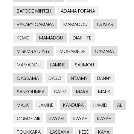
BAFODE MINTEH
ADAMA FOFANA
BAKARY CAMARA
MAMADOU
OUMAR
KEMO
MAMADOU
DIAKHITE
M'BEMBA DIABY
MOHAMEDE
CAMARA
MAMADOU
LAMINE
SALIMOU
GASSAMA
DABO
N'DAMY
BANNY
SANKOUMBA
SALIM
MARA
MALIK
MALIK
LAMINE
KANDURA
HAMID
ALI
CONDE Alli
KAYAH
KAYAH
KAYAH
TOUNKARA
LASSANA
KÉBÉ
KAYA