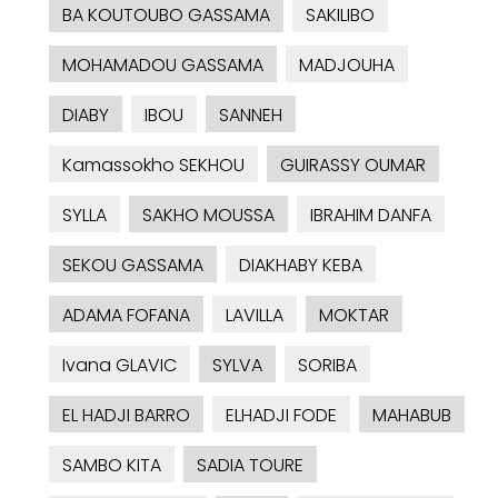
BA KOUTOUBO GASSAMA
SAKILIBO
MOHAMADOU GASSAMA
MADJOUHA
DIABY
IBOU
SANNEH
Kamassokho SEKHOU
GUIRASSY OUMAR
SYLLA
SAKHO MOUSSA
IBRAHIM DANFA
SEKOU GASSAMA
DIAKHABY KEBA
ADAMA FOFANA
LAVILLA
MOKTAR
Ivana GLAVIC
SYLVA
SORIBA
EL HADJI BARRO
ELHADJI FODE
MAHABUB
SAMBO KITA
SADIA TOURE