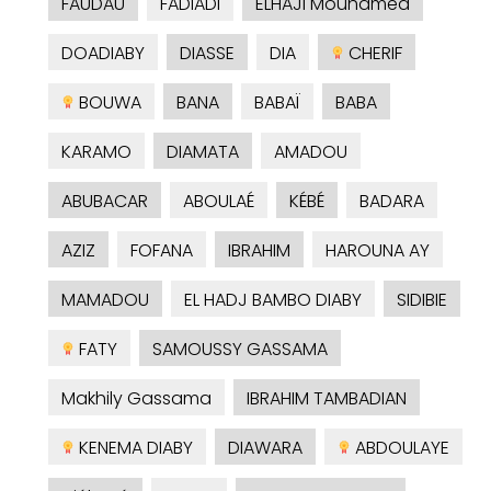
FAUDAU
FADIADI
ELHAJI Mouhamed
DOADIABY
DIASSE
DIA
CHERIF
BOUWA
BANA
BABAÏ
BABA
KARAMO
DIAMATA
AMADOU
ABUBACAR
ABOULAÉ
KÉBÉ
BADARA
AZIZ
FOFANA
IBRAHIM
HAROUNA AY
MAMADOU
EL HADJ BAMBO DIABY
SIDIBIE
FATY
SAMOUSSY GASSAMA
Makhily Gassama
IBRAHIM TAMBADIAN
KENEMA DIABY
DIAWARA
ABDOULAYE