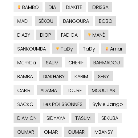
BAMBO
DIA
DIAKITÉ
IDRISSA
MADI
SÉKOU
BANGOURA
BOBO
DIABY
DIOP
FADIGA
MANÉ
SANKOUMBA
TaDy
TaDy
Amar
Mamba
SALIM
CHERIF
BAHMADOU
BAMBA
DIAKHABY
KARIM
SENY
CABIR
ADAMA
TOURE
MOUCTAR
SACKO
Les POLISSONNES
Sylvie Jango
DIAMION
SIDYAYA
TASLIMI
SEKUBA
OUMAR
OMAR
OUMAR
MBANSY