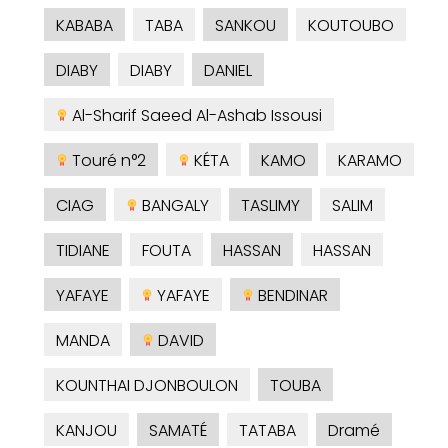
KABABA
TABA
SANKOU
KOUTOUBO
DIABY
DIABY
DANIEL
Al-Sharif Saeed Al-Ashab Issousi
Touré n°2
KÉTA
KAMO
KARAMO
CIAG
BANGALY
TASLIMY
SALIM
TIDIANE
FOUTA
HASSAN
HASSAN
YAFAYE
YAFAYE
BENDINAR
MANDA
DAVID
KOUNTHAI DJONBOULON
TOUBA
KANJOU
SAMATÉ
TATABA
Dramé