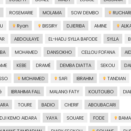
ROSEMARIE
MOLAMA
SOW DEMBO
RUCHAR
U
Ryan
BISSIRY
DJIERIBA
AMINE
ALIK
AR
ABDOULAYE
EL-HADJ SYLLA BAFODE
SYLLA
B
BA
MOHAMED
DANSOKHO
CELLOU FOFANA
AI
AME
KEBE
DRAMÉ
DEMBA DIATTA
SEKOU
DA
SSO
MOHAMED
SAFI
IBRAHIM
TANDIAN
é
IBRAHIMA FALL
MALANG FATY
KOUTOUBO
DIA
ARA
TOURE
BADIO
CHERIF
ABOUBACARI
ADJI KEMO AIDARA
YAYA
SOUARE
FODE
BAMA