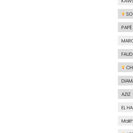
KAW
SO
PAPÉ
MAR
FAUD
CHE
DIAM
AZIZ
EL H
Makh