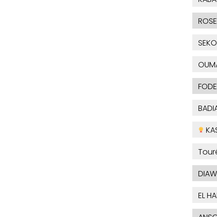
ROSE
SEKO
OUM
FODE
BADI
KA
Tour
DIAW
EL H