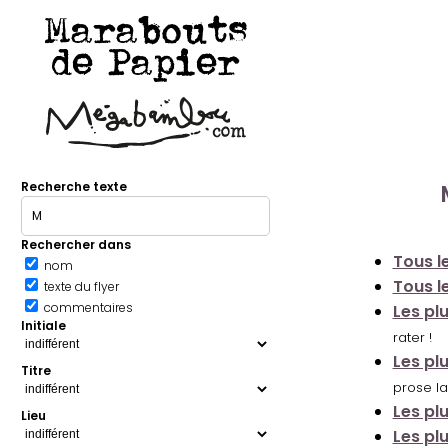
Marabouts
de Papier
Recherche texte
Rechercher dans
Tous le
nom
Tous le
texte du flyer
commentaires
Les pl
Initiale
rater !
Les pl
Titre
prose la
Les pl
Lieu
Les pl