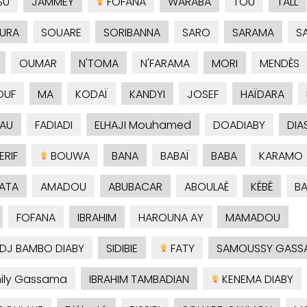
SU
JAMMEY
FOFANA
WARABA
TOU
TALL
URA
SOUARE
SORIBANNA
SARO
SARAMA
S
OUMAR
N'TOMA
N'FARAMA
MORI
MENDÈS
OUF
MA
KODAÏ
KANDYI
JOSEF
HAÏDARA
AU
FADIADI
ELHAJI Mouhamed
DOADIABY
DIA
RIF
BOUWA
BANA
BABAÏ
BABA
KARAMO
ATA
AMADOU
ABUBACAR
ABOULAÉ
KÉBÉ
B
FOFANA
IBRAHIM
HAROUNA AY
MAMADOU
ADJ BAMBO DIABY
SIDIBIE
FATY
SAMOUSSY GASS
ily Gassama
IBRAHIM TAMBADIAN
KENEMA DIABY