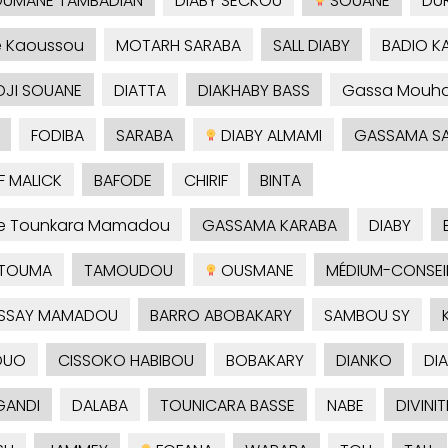
UMANE TAMBADIAN
DIABY SECKOU
SOUANE
DU
é Kaoussou
MOTARH SARABA
SALL DIABY
BADIO 
DJI SOUANE
DIATTA
DIAKHABY BASS
Gassa Mouh
FODIBA
SARABA
DIABY ALMAMI
GASSAMA S
F MALICK
BAFODE
CHIRIF
BINTA
je Tounkara Mamadou
GASSAMA KARABA
DIABY
TOUMA
TAMOUDOU
OUSMANE
MÉDIUM-CONSEI
SSAY MAMADOU
BARRO ABOBAKARY
SAMBOU SY
OUO
CISSOKO HABIBOU
BOBAKARY
DIANKO
DI
ANDI
DALABA
TOUNICARA BASSE
NABE
DIVINIT