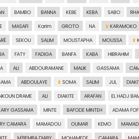
AN
BAMBO
BANNA
KEBE
KEBA
SABO
RH
E
MASAFI
Karim
GROTO
NA
KARAMOKO
RÉ
SEKOU
SALIM
MOUSTAPHA
MOUSSA
K
BA
FATY
FADIGA
BANFA
KABA
HIBRAHIM
A
ALI
ABDOURAMANE
MALIK
GASSAMA
CA
SAMA
ABDOULAYE
SOMA
SALIM
JUL
DIAKI
NKOUN DRAME
ALI
DIAKITE
ARAFAN
EL HADJ BA
ARY GASSAMA
MINTE
BAFODE MINTEH
ADAMA FOF
RY CAMARA
MAMADOU
OUMAR
KEMO
MAMAD
ITE
M'BEMBA DIABY
MOHAMEDE
CAMARA
MAM