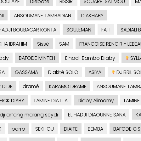
DOULAYE
Diébaté
BISSIRI
SOUARE-SALIMOU
M
NI
ANSOUMANE TAMBADIAN
DIAKHABY
HADJI BOUBACAR KONTA
SOULEMAN
FATI
SADIALI 
KHA IBRAHIM
Sissé
SAM
FRANCOISE RENOIR - LEBEA
ady
BAFODE MINTEH
Elhadji Bambo Diaby
SYLLA
BA
GASSAMA
Diakité SOLO
ASIYA
DJIBRIL S
 DIDE
dramé
KARAMO DRAME
ANSOUMANE TAMB
ICK DIABY
LAMINE DIATTA
Diaby Alimamy
LAMINE
adji arfang malâng seydi
EL HADJI DIAOUNNE SANA
KA
O
barro
SEKHOU
DIAITE
BEMBA
BAFODE CIS