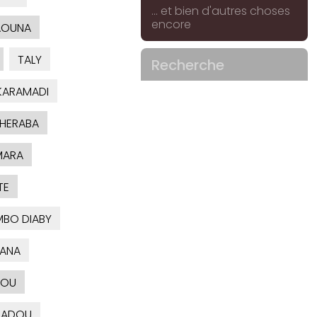
... et bien d'autres choses
encore
AOUNA
TALY
Recherche
ARAMADI
HERABA
MARA
TE
MBO DIABY
ANA
OU
ADOU