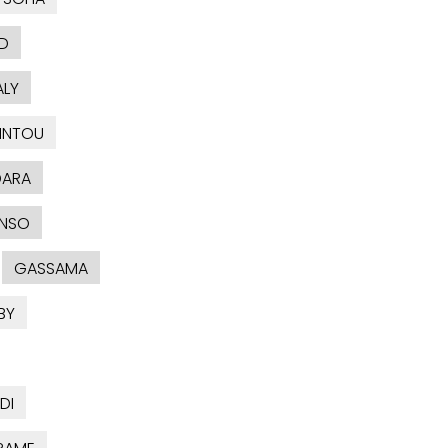
D
ALY
INTOU
DARA
NSO
GASSAMA
BY
DI