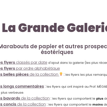
La Grande Galeri
Marabouts de papier et autres prospe
ésotériques
s flyers
classés par date
d'ajout dans la galerie (les plus réc
s flyers
par ordre alphabétique
us belles pièces
de la collection
:
les flyers les plus remarq
us longs commentaires
:
les flyers qui ont inspiré au Prof. MÉ
 plus verbeuse.
us bavards
de la collection
:
les flyers qui comportent le
plus
de
us concis
de la collection
:
les flyers qui comportent le
moins
de