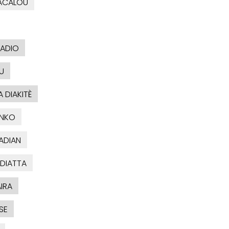
ACALOU
BADIO
U
 DIAKITÈ
ONKO
ADIAN
 DIATTA
IRA
SE