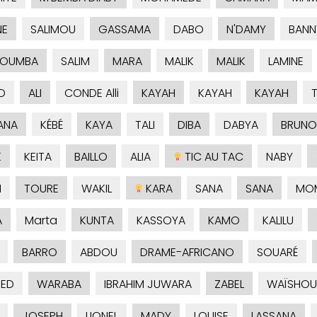
NE
SALIMOU
GASSAMA
DABO
N'DAMY
BANN
KOUMBA
SALIM
MARA
MALIK
MALIK
LAMINE
D
ALI
CONDE Alli
KAYAH
KAYAH
KAYAH
ANA
KÉBÉ
KAYA
TALI
DIBA
DABYA
BRUNO
K
KEITA
BAILLO
ALIA
TIC AU TAC
NABY
H
TOURE
WAKIL
KARA
SANA
SANA
MO
A
Marta
KUNTA
KASSOYA
KAMO
KALILU
BARRO
ABDOU
DRAME-AFRICANO
SOUARÉ
ED
WARABA
IBRAHIM JUWARA
ZABEL
WAÏSHOU
JOSEPH
LIONEL
MADY
LOUISE
LASSANA