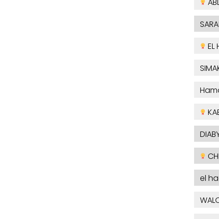
AB
SARA
EL 
SIMA
Ham
KA
DIABY
CHE
el h
WAL