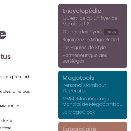
Encyclopédie
Qu'est-ce qu'un flyer de
Marabout ?
e
Galerie des Flyers
3025
Rejoignez la Mago Pride !
Les Figures de Style
Herméneutique des
ctus
sortilèges
Magotools
ents en premier)
Personal Marabout
Generator
uables, à ne pas
MMM : Maraboutage
Mondial de Mégabambou
GABAMBOU la
La MagoClock
 texte.
Laboratoire
 texte.