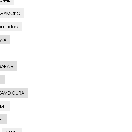
RAME
KARAMOKO
amadou
AKA
BABA B
L
KAMDIOURA
AME
EL