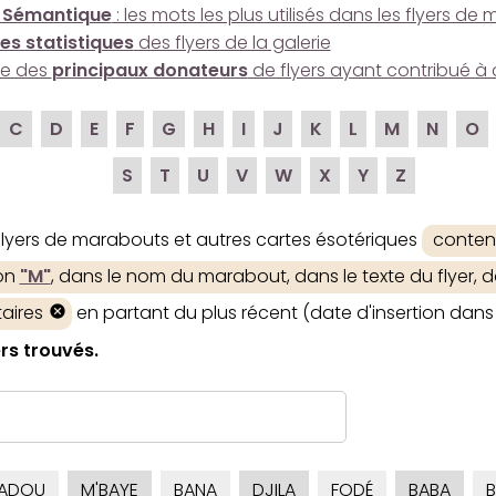
 Sémantique
: les mots les plus utilisés dans les flyers d
es statistiques
des flyers de la galerie
ire des
principaux donateurs
de flyers ayant contribué à 
C
D
E
F
G
H
I
J
K
L
M
N
O
S
T
U
V
W
X
Y
Z
 flyers de marabouts et autres cartes ésotériques
conten
ion
"M"
, dans le nom du marabout, dans le texte du flyer, d
aires
en partant du plus récent (date d'insertion dans 
rs trouvés.
ADOU
M'BAYE
BANA
DJILA
FODÉ
BABA
B