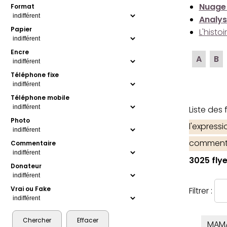
Nuage
Format
Analys
Papier
L'histo
Encre
A
B
Téléphone fixe
Téléphone mobile
Liste des
Photo
l'express
comment
Commentaire
3025 flye
Donateur
Vrai ou Fake
Filtrer :
MAM