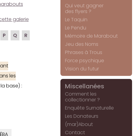
e marabouts
Qui veut gagner
des flyers ?
cette galerie
Le Taquin
Le Pendu
P
Q
R
Mémoire de Marabout
Jeu des Noms
Phrases à Trous
Force psychique
ant
Vision du futur
ans les
Miscellanées
la base) :
Comment les
collectionner ?
Enquête Surnaturelle
Les Donateurs
(mar)About
Contact
ÉBA