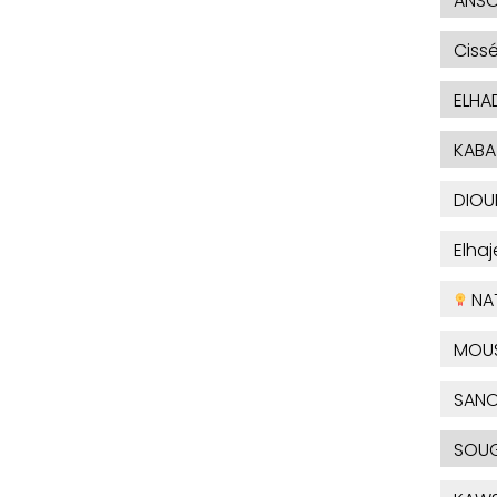
ANSO
Ciss
ELHA
KABA
DIOU
Elha
NA
MOU
SAN
SOUG