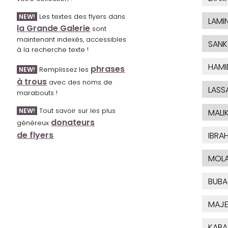
Les textes des flyers dans
NEW!
LAMI
la Grande Galerie
sont
maintenant indexés, accessibles
SAN
à la recherche texte !
HAMI
phrases
Remplissez les
NEW!
à trous
avec des noms de
LASS
marabouts !
Tout savoir sur les plus
NEW!
MALI
donateurs
généreux
de flyers
IBRA
.
MOL
BUBA
MAJE
KABA