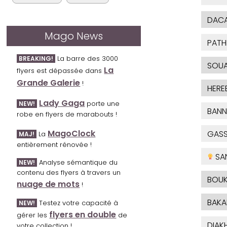
DAC
Mago News
PATH
La barre des 3000
BREAKING!
SOUA
La
flyers est dépassée dans
Grande Galerie
!
HERE
Lady Gaga
porte une
NEW!
BANN
robe en flyers de marabouts !
MagoClock
GAS
La
MAJ!
entièrement rénovée !
SA
Analyse sémantique du
NEW!
contenu des flyers à travers un
BOUK
nuage de mots
!
BAKA
Testez votre capacité à
NEW!
flyers en double
gérer les
de
DIAKH
votre collection !