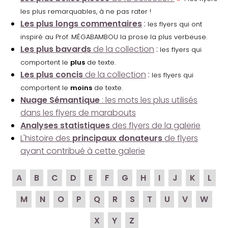
les plus remarquables, à ne pas rater !
Les plus longs commentaires
:
les flyers qui ont
inspiré au Prof. MÉGABAMBOU la prose la plus verbeuse.
Les plus bavards
de la collection
:
les flyers qui
comportent le
plus
de texte.
Les plus concis
de la collection
:
les flyers qui
comportent le
moins
de texte.
Nuage Sémantique
: les mots les plus utilisés
dans les flyers de marabouts
Analyses statistiques
des flyers de la galerie
L'histoire des
principaux donateurs
de flyers
ayant contribué à cette galerie
A
B
C
D
E
F
G
H
I
J
K
L
M
N
O
P
Q
R
S
T
U
V
W
X
Y
Z