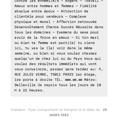
Contre les ennemi(e)s - Argent - Travail -
Amour entre hommes et femmes - Fidélité
absolue entre époux - Attraction de
clientèle pour vendeurs - Complexe
physique et moral - Affection retrouvée
Désenvoûtement Chance Succès Réussite dans
tous les domaines - Examens du sexe pour
avoir de la force en amour - Si ton mari
ou bien ta femme est parti(e) tu viens
ici, tu vas le (la) voir dans la même
semaine, ou bien si vous voulez chassez
quelqu'un de chez lui ou du Pays Vous qui
voulez des résultats immédiats qui vont
vous convaincre, passez sans tarder au: 9,
RUE JULES VERNE, 75011 PARIS 1er étage,
1re porte à droite TÉL. ⊠⊠⊠.⊠⊠.⊠⊠ Métro:
Belleville Je reçois tous les jours de 10
H à 22 Heures.
Datation : Flyer comportant un tampon à la date du :
25
MARS 1982