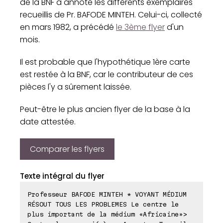
de la BNF a annoté les différents exemplaires
recueillis de Pr. BAFODE MINTEH. Celui-ci, collecté
en mars 1982, a précédé
le 3ème flyer
d'un
mois.
Il est probable que l'hypothétique 1ère carte
est restée à la BNF, car le contributeur de ces
pièces l'y a sûrement laissée.
Peut-être le plus ancien flyer de la base à la
date attestée.
Comparer les flyers
Texte intégral du flyer
Professeur BAFODE MINTEH * VOYANT MÉDIUM
RÉSOUT TOUS LES PROBLEMES Le centre le
plus important de la médium «Africaine»>