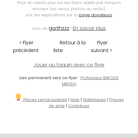
Pour en savoir plus sur les flyers datés par tampon
encreur (au verso, parfois au recto),
voir les explications sur la
page donateurs
.
gorthzzz
En savoir plus
Don de
|
< Flyer
Retour à la
Flyer
précédent
liste
suivant >
Jouer au taquin avec ce flyer
Lien permanent vers ce flyer :
Professeur BAFODE
MINTEH
Pièces remarquables
|
Aide
|
Statistiques
|
Figures
de style
|
Contribuer