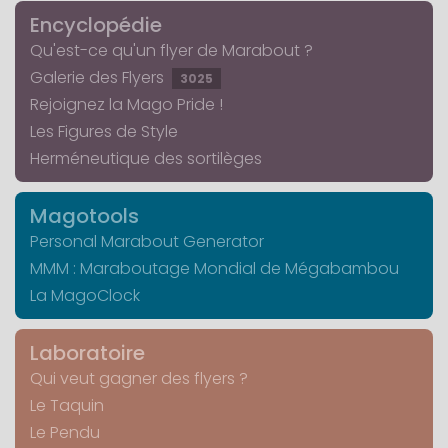
Encyclopédie
Qu'est-ce qu'un flyer de Marabout ?
Galerie des Flyers
3025
Rejoignez la Mago Pride !
Les Figures de Style
Herméneutique des sortilèges
Magotools
Personal Marabout Generator
MMM : Maraboutage Mondial de Mégabambou
La MagoClock
Laboratoire
Qui veut gagner des flyers ?
Le Taquin
Le Pendu