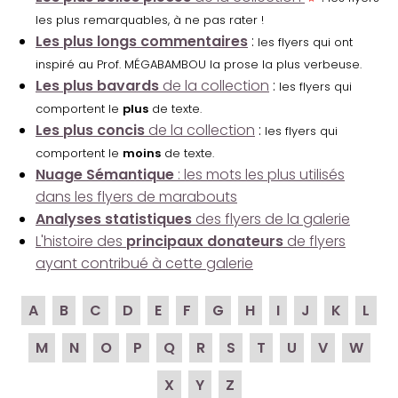
les plus remarquables, à ne pas rater !
Les plus longs commentaires
:
les flyers qui ont
inspiré au Prof. MÉGABAMBOU la prose la plus verbeuse.
Les plus bavards
de la collection
:
les flyers qui
comportent le
plus
de texte.
Les plus concis
de la collection
:
les flyers qui
comportent le
moins
de texte.
Nuage Sémantique
: les mots les plus utilisés
dans les flyers de marabouts
Analyses statistiques
des flyers de la galerie
L'histoire des
principaux donateurs
de flyers
ayant contribué à cette galerie
A
B
C
D
E
F
G
H
I
J
K
L
M
N
O
P
Q
R
S
T
U
V
W
X
Y
Z