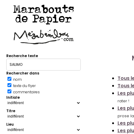
Marabouts
de Papier
Recherche texte
Rechercher dans
Tous le
nom
Tous le
texte du flyer
commentaires
Les pl
Initiale
rater !
Les pl
Titre
prose la
Les pl
Lieu
Les pl