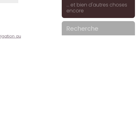
... et bien d'autres choses
encore
Recherche
igation au