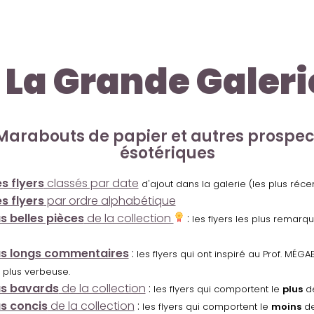
La Grande Galeri
Marabouts de papier et autres prospe
ésotériques
s flyers
classés par date
d'ajout dans la galerie (les plus réc
s flyers
par ordre alphabétique
us belles pièces
de la collection
:
les flyers les plus remarq
us longs commentaires
:
les flyers qui ont inspiré au Prof. MÉ
 plus verbeuse.
us bavards
de la collection
:
les flyers qui comportent le
plus
de
us concis
de la collection
:
les flyers qui comportent le
moins
de