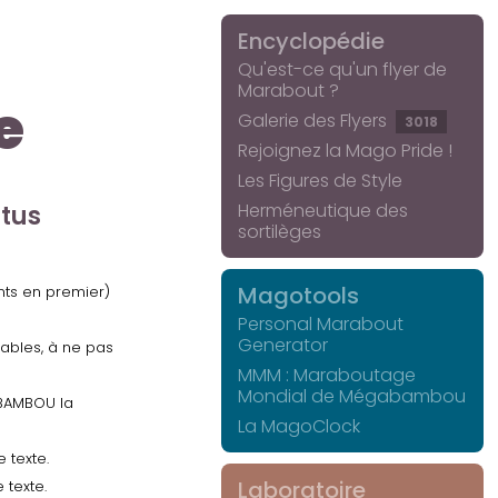
Encyclopédie
Qu'est-ce qu'un flyer de
Marabout ?
e
Galerie des Flyers
3018
Rejoignez la Mago Pride !
Les Figures de Style
Herméneutique des
ctus
sortilèges
Magotools
ents en premier)
Personal Marabout
Generator
uables, à ne pas
MMM : Maraboutage
Mondial de Mégabambou
GABAMBOU la
La MagoClock
 texte.
Laboratoire
 texte.