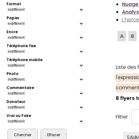
Nuage
Format
Analys
Papier
L'histo
Encre
A
B
Téléphone fixe
Téléphone mobile
Liste des
Photo
l'express
comment
Commentaire
8 flyers 
Donateur
Vrai ou Fake
Filtrer :
SALI