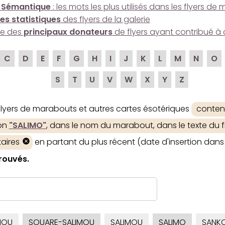
 Sémantique
: les mots les plus utilisés dans les flyers d
es statistiques
des flyers de la galerie
ire des
principaux donateurs
de flyers ayant contribué à 
C
D
E
F
G
H
I
J
K
L
M
N
O
S
T
U
V
W
X
Y
Z
 flyers de marabouts et autres cartes ésotériques
conten
ion
"SALIMO"
, dans le nom du marabout, dans le texte du fl
aires
en partant du plus récent (date d'insertion dans 
trouvés.
MOU
SOUARE-SALIMOU
SALIMOU
SALIMO
SANK