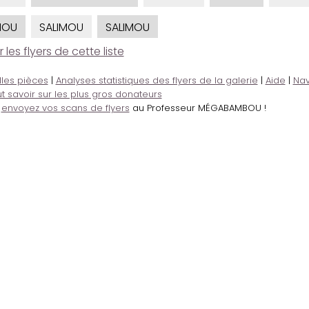
MOU
SALIMOU
SALIMOU
es flyers de cette liste
lles pièces
|
Analyses statistiques des flyers de la galerie
|
Aide
|
Nav
t savoir sur les plus gros donateurs
,
envoyez vos scans de flyers
au Professeur MÉGABAMBOU !