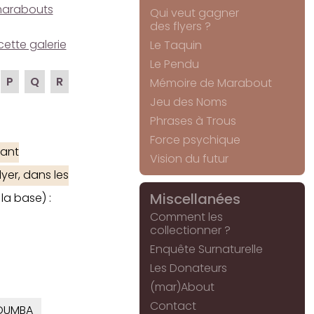
e marabouts
Qui veut gagner
des flyers ?
cette galerie
Le Taquin
Le Pendu
P
Q
R
Mémoire de Marabout
Jeu des Noms
Phrases à Trous
Force psychique
ant
Vision du futur
yer, dans les
Miscellanées
la base) :
Comment les
collectionner ?
Enquête Surnaturelle
Les Donateurs
(mar)About
Contact
OUMBA