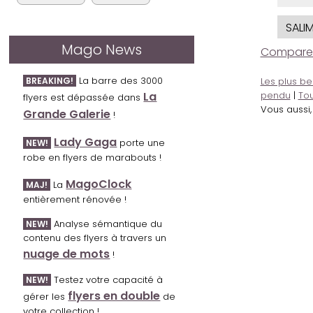
SALI
Mago News
Comparer l
La barre des 3000
BREAKING!
Les plus be
La
pendu
|
Tou
flyers est dépassée dans
Vous aussi
Grande Galerie
!
Lady Gaga
porte une
NEW!
robe en flyers de marabouts !
MagoClock
La
MAJ!
entièrement rénovée !
Analyse sémantique du
NEW!
contenu des flyers à travers un
nuage de mots
!
Testez votre capacité à
NEW!
flyers en double
gérer les
de
votre collection !