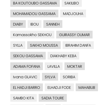
BA KOUTOUBO GASSAMA
SAKILIBO
MOHAMADOU GASSAMA
MADJOUHA
DIABY
IBOU
SANNEH
Kamassokho SEKHOU
GUIRASSY OUMAR
SYLLA
SAKHO MOUSSA
IBRAHIM DANFA
SEKOU GASSAMA
DIAKHABY KEBA
ADAMA FOFANA
LAVILLA
MOKTAR
Ivana GLAVIC
SYLVA
SORIBA
EL HADJI BARRO
ELHADJI FODE
MAHABUB
SAMBO KITA
SADIA TOURE