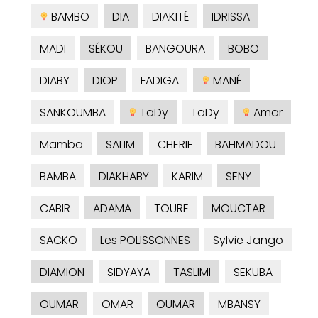
BAMBO
DIA
DIAKITÉ
IDRISSA
MADI
SÉKOU
BANGOURA
BOBO
DIABY
DIOP
FADIGA
MANÉ
SANKOUMBA
TaDy
TaDy
Amar
Mamba
SALIM
CHERIF
BAHMADOU
BAMBA
DIAKHABY
KARIM
SENY
CABIR
ADAMA
TOURE
MOUCTAR
SACKO
Les POLISSONNES
Sylvie Jango
DIAMION
SIDYAYA
TASLIMI
SEKUBA
OUMAR
OMAR
OUMAR
MBANSY