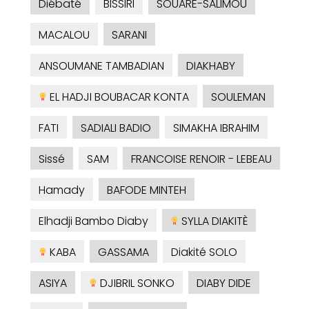
Diébaté
BISSIRI
SOUARE-SALIMOU
MACALOU
SARANI
ANSOUMANE TAMBADIAN
DIAKHABY
EL HADJI BOUBACAR KONTA
SOULEMAN
FATI
SADIALI BADIO
SIMAKHA IBRAHIM
Sissé
SAM
FRANCOISE RENOIR - LEBEAU
Hamady
BAFODE MINTEH
Elhadji Bambo Diaby
SYLLA DIAKITÈ
KABA
GASSAMA
Diakité SOLO
ASIYA
DJIBRIL SONKO
DIABY DIDE