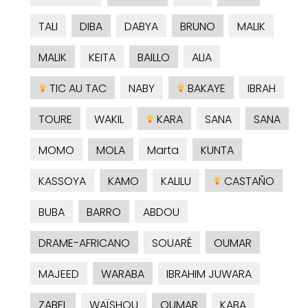
TALI
DIBA
DABYA
BRUNO
MALIK
MALIK
KEITA
BAILLO
ALIA
TIC AU TAC
NABY
BAKAYE
IBRAH
TOURE
WAKIL
KARA
SANA
SANA
MOMO
MOLA
Marta
KUNTA
KASSOYA
KAMO
KALILU
CASTAÑO
BUBA
BARRO
ABDOU
DRAME-AFRICANO
SOUARÉ
OUMAR
MAJEED
WARABA
IBRAHIM JUWARA
ZABEL
WAÏSHOU
OUMAR
KABA