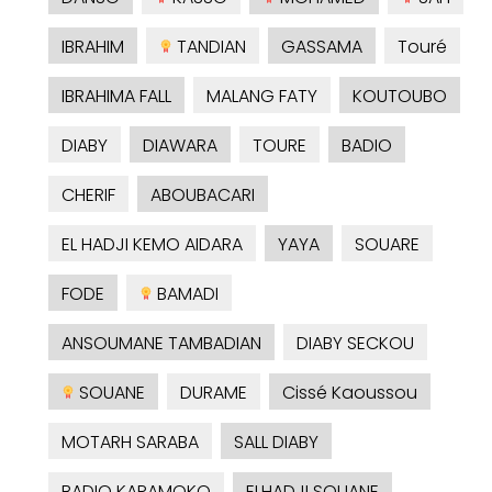
IBRAHIM
TANDIAN
GASSAMA
Touré
IBRAHIMA FALL
MALANG FATY
KOUTOUBO
DIABY
DIAWARA
TOURE
BADIO
CHERIF
ABOUBACARI
EL HADJI KEMO AIDARA
YAYA
SOUARE
FODE
BAMADI
ANSOUMANE TAMBADIAN
DIABY SECKOU
SOUANE
DURAME
Cissé Kaoussou
MOTARH SARABA
SALL DIABY
BADIO KARAMOKO
ELHADJI SOUANE