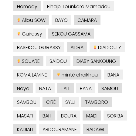
Hamady
Elhaje Tounkara Mamadou
Aliou SOW
BAYO
CAMARA
Guirassy
SEKOU GASSAMA
BASEKOU GUIRASSY
AIDRA
DIADIOULY
SOUARE
SAÎDOU
DIABY SANKOUNG
KOMA LAMINE
minté cheikhou
BANA
Naya
NATA
TALL
BANA
SAMOU
SAMBOU
CIRÉ
SYLLI
TAMBORO
MASAFI
BAH
BOURA
MADI
SORIBA
KADIALI
ABDOURAMANE
BADAWI