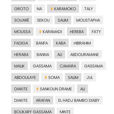
GROTO
NA
KARAMOKO
TALY
SOUARÉ
SEKOU
SALIM
MOUSTAPHA
MOUSSA
KARAMADI
HEREBA
FATY
FADIGA
BANFA
KABA
HIBRAHIM
HERABA
BANNA
ALI
ABDOURAMANE
MALIK
GASSAMA
CAMARA
GASSAMA
ABDOULAYE
SOMA
SALIM
JUL
DIAKITE
SANKOUN DRAME
ALI
DIAKITE
ARAFAN
EL HADJ BAMBO DIABY
BOUKARY GASSAMA
MINTE