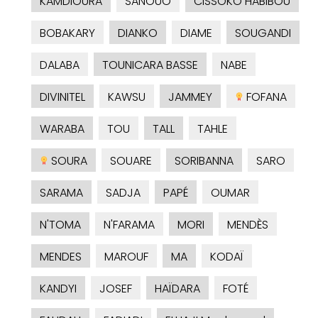
KAMDIOURA
SANOUO
CISSOKO HABIBOU
BOBAKARY
DIANKO
DIAME
SOUGANDI
DALABA
TOUNICARA BASSE
NABE
DIVINITEL
KAWSU
JAMMEY
FOFANA
WARABA
TOU
TALL
TAHLE
SOURA
SOUARE
SORIBANNA
SARO
SARAMA
SADJA
PAPÉ
OUMAR
N'TOMA
N'FARAMA
MORI
MENDÈS
MENDES
MAROUF
MA
KODAÏ
KANDYI
JOSEF
HAÏDARA
FOTÉ