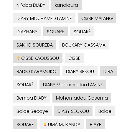
N'faba DIABY
kandioura
DIABY MOUHAMED LAMINE
CISSE MALANG
DIAKHABY
SOUARE
SOUARÉ
SAKHO SOUREBA
BOUKARY GASSAMA
CISSE KAOUSSOU
CISSE
BADIO KARAMOKO
DIABY SEKOU
DIBA
SOUARÉ
DIABY Mahamadou LAMINE
Bemba DIABY
Mohamadou Gasama
Balde Becaye
DIABY SECKOU
Balde
SOUARE
UMÂ MUKANDA
BIAYE