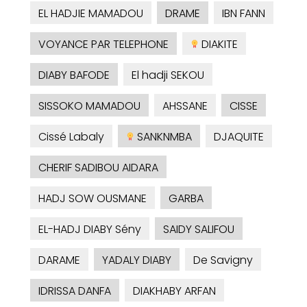
EL HADJIE MAMADOU
DRAME
IBN FANN
VOYANCE PAR TELEPHONE
DIAKITE
DIABY BAFODE
El hadji SEKOU
SISSOKO MAMADOU
AHSSANE
CISSE
Cissé Labaly
SANKNMBA
DJAQUITE
CHERIF SADIBOU AIDARA
HADJ SOW OUSMANE
GARBA
EL-HADJ DIABY Sény
SAIDY SALIFOU
DARAME
YADALY DIABY
De Savigny
IDRISSA DANFA
DIAKHABY ARFAN