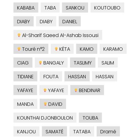
KABABA
TABA
SANKOU
KOUTOUBO
DIABY
DIABY
DANIEL
Al-Sharif Saeed Al-Ashab Issousi
Touré n°2
KÉTA
KAMO
KARAMO
CIAG
BANGALY
TASLIMY
SALIM
TIDIANE
FOUTA
HASSAN
HASSAN
YAFAYE
YAFAYE
BENDINAR
MANDA
DAVID
KOUNTHAI DJONBOULON
TOUBA
KANJOU
SAMATÉ
TATABA
Dramé