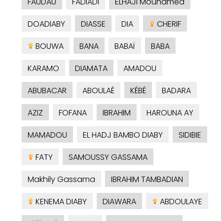
FAUDAU
FADIADI
ELHAJI Mouhamed
DOADIABY
DIASSE
DIA
CHERIF
BOUWA
BANA
BABAÏ
BABA
KARAMO
DIAMATA
AMADOU
ABUBACAR
ABOULAÉ
KÉBÉ
BADARA
AZIZ
FOFANA
IBRAHIM
HAROUNA AY
MAMADOU
EL HADJ BAMBO DIABY
SIDIBIE
FATY
SAMOUSSY GASSAMA
Makhily Gassama
IBRAHIM TAMBADIAN
KENEMA DIABY
DIAWARA
ABDOULAYE