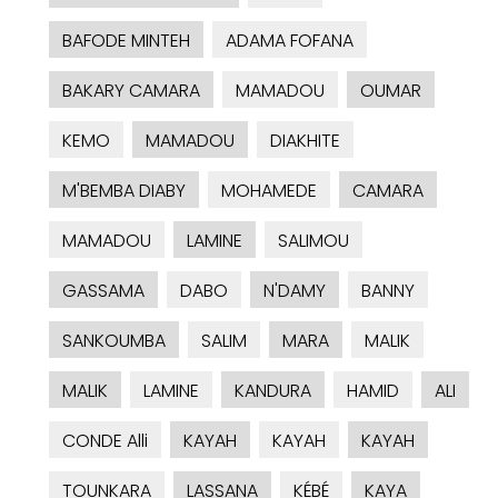
BAFODE MINTEH
ADAMA FOFANA
BAKARY CAMARA
MAMADOU
OUMAR
KEMO
MAMADOU
DIAKHITE
M'BEMBA DIABY
MOHAMEDE
CAMARA
MAMADOU
LAMINE
SALIMOU
GASSAMA
DABO
N'DAMY
BANNY
SANKOUMBA
SALIM
MARA
MALIK
MALIK
LAMINE
KANDURA
HAMID
ALI
CONDE Alli
KAYAH
KAYAH
KAYAH
TOUNKARA
LASSANA
KÉBÉ
KAYA