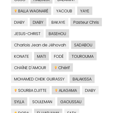
BALLA WAGNARÉ
YACOUB
YAYE
DIABY
DIABY
BAKAYE
Pasteur Chris
JESUS-CHRIST
BASEHOU
Charlois Jean de Jéhovah
SADABOU
KONATE
MATI
FODÉ
TOUROUMA
CHAÎNE D'AMOUR
Chérif
MOHAMED CHEIK GUIRASSY
BALAKISSA
SOURBA DJITTE
ALAGAMA
DIABY
SYLLA
SOULEMAN
GAOUSSAU