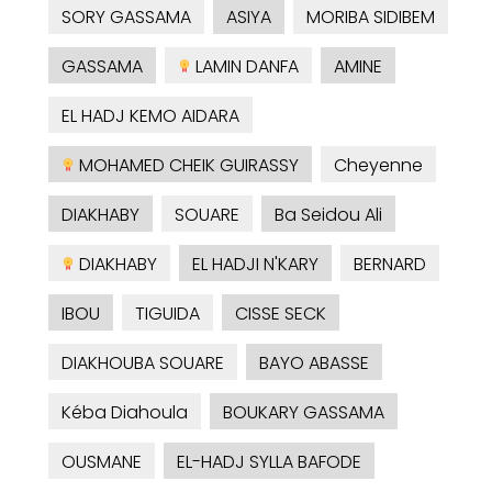
SORY GASSAMA
ASIYA
MORIBA SIDIBEM
GASSAMA
LAMIN DANFA
AMINE
EL HADJ KEMO AIDARA
MOHAMED CHEIK GUIRASSY
Cheyenne
DIAKHABY
SOUARE
Ba Seidou Ali
DIAKHABY
EL HADJI N'KARY
BERNARD
IBOU
TIGUIDA
CISSE SECK
DIAKHOUBA SOUARE
BAYO ABASSE
Kéba Diahoula
BOUKARY GASSAMA
OUSMANE
EL-HADJ SYLLA BAFODE