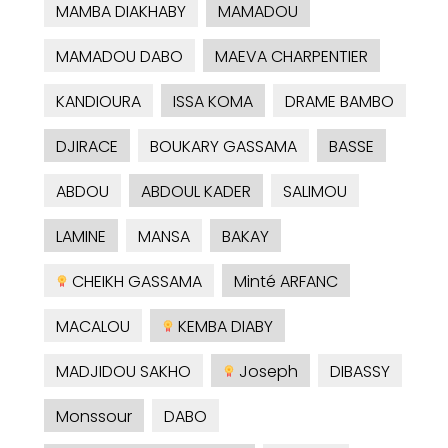
MAMBA DIAKHABY
MAMADOU
MAMADOU DABO
MAEVA CHARPENTIER
KANDIOURA
ISSA KOMA
DRAME BAMBO
DJIRACE
BOUKARY GASSAMA
BASSE
ABDOU
ABDOUL KADER
SALIMOU
LAMINE
MANSA
BAKAY
CHEIKH GASSAMA
Minté ARFANC
MACALOU
KEMBA DIABY
MADJIDOU SAKHO
Joseph
DIBASSY
Monssour
DABO