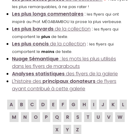
les plus remarquables, à ne pas rater !
Les plus longs commentaires
:
les flyers qui ont
inspiré au Prof. MÉGABAMBOU la prose la plus verbeuse.
Les plus bavards
de la collection
:
les flyers qui
comportent le
plus
de texte.
Les plus concis
de la collection
:
les flyers qui
comportent le
moins
de texte.
Nuage Sémantique
: les mots les plus utilisés
dans les flyers de marabouts
Analyses statistiques
des flyers de la galerie
L'histoire des
principaux donateurs
de flyers
ayant contribué à cette galerie
A
B
C
D
E
F
G
H
I
J
K
L
M
N
O
P
Q
R
S
T
U
V
W
X
Y
Z