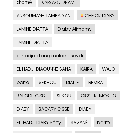
dramé
KARAMO DRAME
ANSOUMANE TAMBADIAN
CHEICK DIABY
LAMINE DIATTA
Diaby Alimamy
LAMINE DIATTA
el hadji arfang malâng seydi
EL HADJI DIAOUNNE SANA
KAIRA
WALO
barro
SEKHOU
DIAITE
BEMBA
BAFODE CISSE
SEKOU
CISSE KEMOKHO
DIABY
BACARY CISSE
DIABY
EL-HADJ DIABY Sény
SAVANÉ
barro