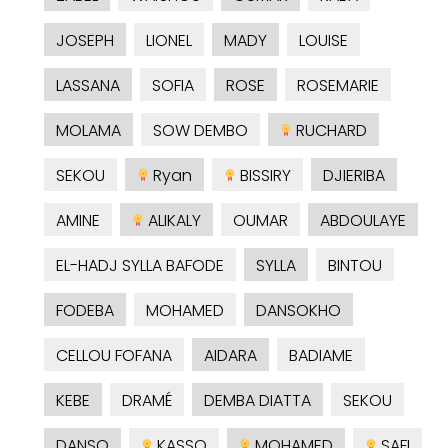
JOSEPH
LIONEL
MADY
LOUISE
LASSANA
SOFIA
ROSE
ROSEMARIE
MOLAMA
SOW DEMBO
RUCHARD
SEKOU
Ryan
BISSIRY
DJIERIBA
AMINE
ALIKALY
OUMAR
ABDOULAYE
EL-HADJ SYLLA BAFODE
SYLLA
BINTOU
FODEBA
MOHAMED
DANSOKHO
CELLOU FOFANA
AIDARA
BADIAME
KEBE
DRAMÉ
DEMBA DIATTA
SEKOU
DANSO
KASSO
MOHAMED
SAFI