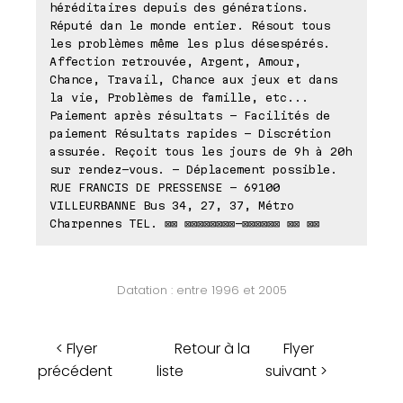
héréditaires depuis des générations.
Réputé dan le monde entier. Résout tous
les problèmes même les plus désespérés.
Affection retrouvée, Argent, Amour,
Chance, Travail, Chance aux jeux et dans
la vie, Problèmes de famille, etc...
Paiement après résultats - Facilités de
paiement Résultats rapides - Discrétion
assurée. Reçoit tous les jours de 9h à 20h
sur rendez-vous. - Déplacement possible.
RUE FRANCIS DE PRESSENSE - 69100
VILLEURBANNE Bus 34, 27, 37, Métro
Charpennes TEL. ⊠⊠ ⊠⊠⊠⊠⊠⊠⊠⊠-⊠⊠⊠⊠⊠⊠ ⊠⊠ ⊠⊠
Datation : entre 1996 et 2005
< Flyer
Retour à la
Flyer
précédent
liste
suivant >