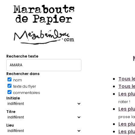
Marabouts
de Papier
Recherche texte
Rechercher dans
Tous le
nom
Tous le
texte du flyer
commentaires
Les pl
Initiale
rater !
Les pl
Titre
prose la
Les pl
Lieu
Les pl