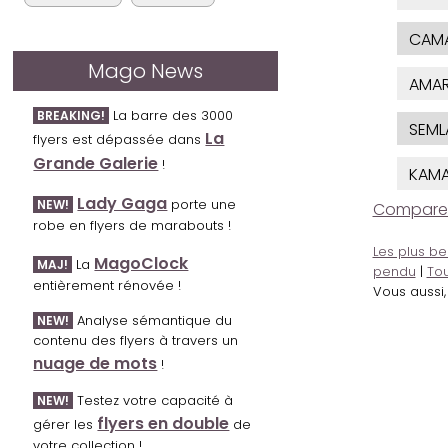
CAM
Mago News
AMA
La barre des 3000
BREAKING!
SEML
La
flyers est dépassée dans
Grande Galerie
!
KAM
Lady Gaga
porte une
NEW!
Comparer l
robe en flyers de marabouts !
Les plus be
MagoClock
La
MAJ!
pendu
|
Tou
entièrement rénovée !
Vous aussi
Analyse sémantique du
NEW!
contenu des flyers à travers un
nuage de mots
!
Testez votre capacité à
NEW!
flyers en double
gérer les
de
votre collection !