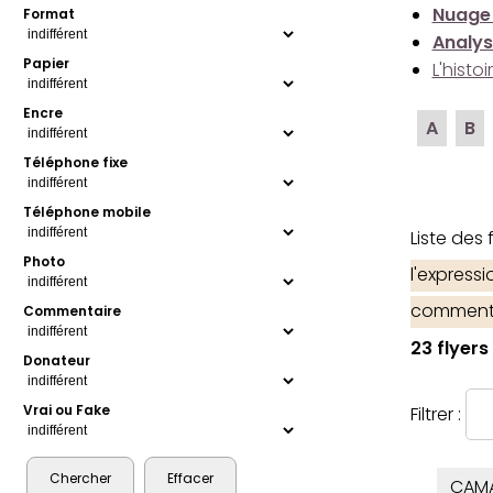
Nuage
Format
Analys
Papier
L'histo
Encre
A
B
Téléphone fixe
Téléphone mobile
Liste des
Photo
l'express
comment
Commentaire
23 flyers
Donateur
Vrai ou Fake
Filtrer :
CAM