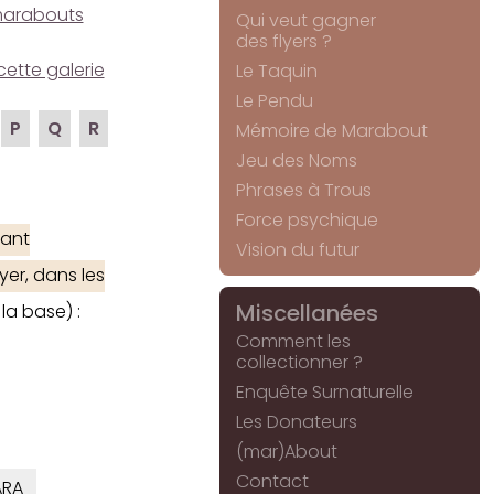
e marabouts
Qui veut gagner
des flyers ?
cette galerie
Le Taquin
Le Pendu
P
Q
R
Mémoire de Marabout
Jeu des Noms
Phrases à Trous
Force psychique
ant
Vision du futur
yer, dans les
Miscellanées
la base) :
Comment les
collectionner ?
Enquête Surnaturelle
Les Donateurs
(mar)About
Contact
RA