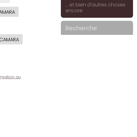
... et bien d'autres choses
encore
AMARA
Recherche
CAMARA
igation au