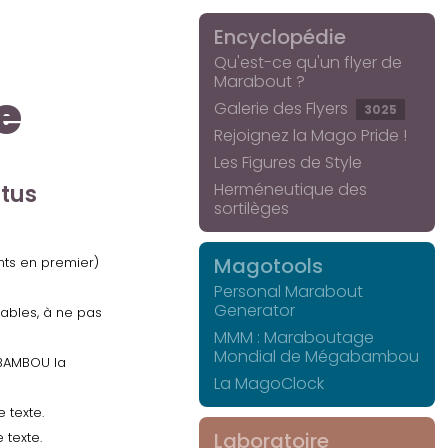
Encyclopédie
Qu'est-ce qu'un flyer de
Marabout ?
e
Galerie des Flyers
3025
Rejoignez la Mago Pride !
Les Figures de Style
Herméneutique des
ctus
sortilèges
Magotools
ents en premier)
Personal Marabout
Generator
uables, à ne pas
MMM : Maraboutage
Mondial de Mégabambou
GABAMBOU la
La MagoClock
 texte.
Laboratoire
 texte.