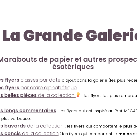
La Grande Galeri
Marabouts de papier et autres prospe
ésotériques
s flyers
classés par date
d'ajout dans la galerie (les plus réc
s flyers
par ordre alphabétique
us belles pièces
de la collection
:
les flyers les plus remarq
us longs commentaires
:
les flyers qui ont inspiré au Prof. MÉ
 plus verbeuse.
us bavards
de la collection
:
les flyers qui comportent le
plus
de
us concis
de la collection
:
les flyers qui comportent le
moins
de