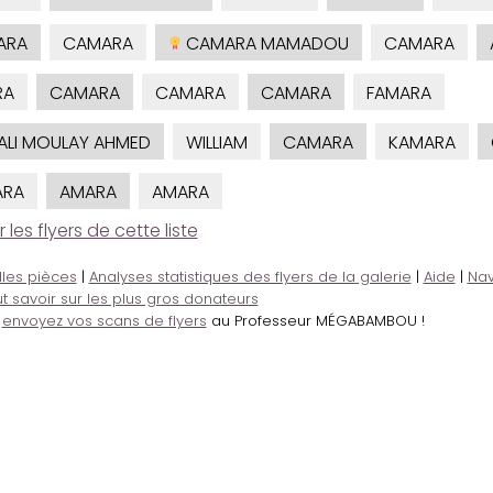
ARA
CAMARA
CAMARA MAMADOU
CAMARA
RA
CAMARA
CAMARA
CAMARA
FAMARA
ALI MOULAY AHMED
WILLIAM
CAMARA
KAMARA
ARA
AMARA
AMARA
es flyers de cette liste
lles pièces
|
Analyses statistiques des flyers de la galerie
|
Aide
|
Nav
t savoir sur les plus gros donateurs
,
envoyez vos scans de flyers
au Professeur MÉGABAMBOU !