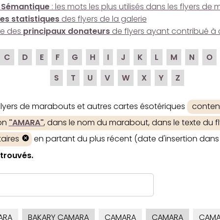
 Sémantique
: les mots les plus utilisés dans les flyers d
es statistiques
des flyers de la galerie
ire des
principaux donateurs
de flyers ayant contribué à 
C
D
E
F
G
H
I
J
K
L
M
N
O
S
T
U
V
W
X
Y
Z
 flyers de marabouts et autres cartes ésotériques
conten
ion
"AMARA"
, dans le nom du marabout, dans le texte du fl
aires
en partant du plus récent (date d'insertion dans 
 trouvés.
ARA
BAKARY CAMARA
CAMARA
CAMARA
CAMA