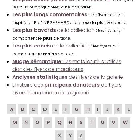
les plus remarquables, à ne pas rater !
Les plus longs commentaires
:
les flyers qui ont
inspiré au Prof. MÉGABAMBOU la prose la plus verbeuse.
Les plus bavards
de la collection
:
les flyers qui
comportent le
plus
de texte.
Les plus concis
de la collection
:
les flyers qui
comportent le
moins
de texte.
Nuage Sémantique
: les mots les plus utilisés
dans les flyers de marabouts
Analyses statistiques
des flyers de la galerie
L'histoire des
principaux donateurs
de flyers
ayant contribué à cette galerie
A
B
C
D
E
F
G
H
I
J
K
L
M
N
O
P
Q
R
S
T
U
V
W
X
Y
Z