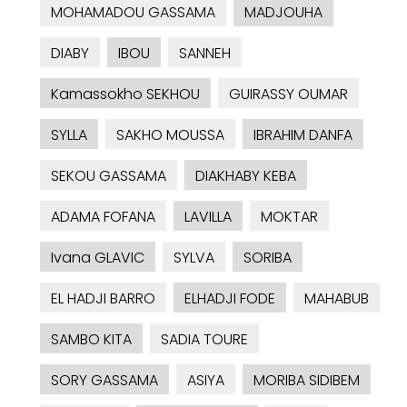
MOHAMADOU GASSAMA
MADJOUHA
DIABY
IBOU
SANNEH
Kamassokho SEKHOU
GUIRASSY OUMAR
SYLLA
SAKHO MOUSSA
IBRAHIM DANFA
SEKOU GASSAMA
DIAKHABY KEBA
ADAMA FOFANA
LAVILLA
MOKTAR
Ivana GLAVIC
SYLVA
SORIBA
EL HADJI BARRO
ELHADJI FODE
MAHABUB
SAMBO KITA
SADIA TOURE
SORY GASSAMA
ASIYA
MORIBA SIDIBEM