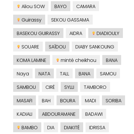
Aliou SOW
BAYO
CAMARA
Guirassy
SEKOU GASSAMA
BASEKOU GUIRASSY
AIDRA
DIADIOULY
SOUARE
SAÎDOU
DIABY SANKOUNG
KOMA LAMINE
minté cheikhou
BANA
Naya
NATA
TALL
BANA
SAMOU
SAMBOU
CIRÉ
SYLLI
TAMBORO
MASAFI
BAH
BOURA
MADI
SORIBA
KADIALI
ABDOURAMANE
BADAWI
BAMBO
DIA
DIAKITÉ
IDRISSA