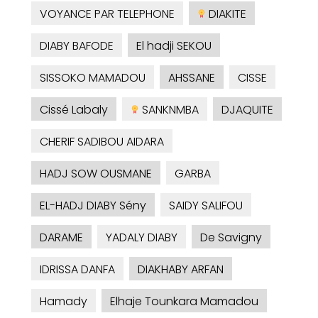
VOYANCE PAR TELEPHONE
DIAKITE
DIABY BAFODE
El hadji SEKOU
SISSOKO MAMADOU
AHSSANE
CISSE
Cissé Labaly
SANKNMBA
DJAQUITE
CHERIF SADIBOU AIDARA
HADJ SOW OUSMANE
GARBA
EL-HADJ DIABY Sény
SAIDY SALIFOU
DARAME
YADALY DIABY
De Savigny
IDRISSA DANFA
DIAKHABY ARFAN
Hamady
Elhaje Tounkara Mamadou