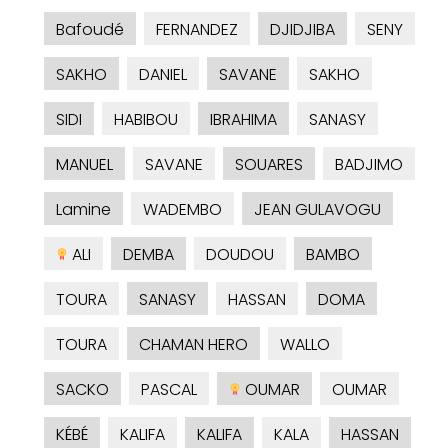
Bafoudé
FERNANDEZ
DJIDJIBA
SENY
SAKHO
DANIEL
SAVANE
SAKHO
SIDI
HABIBOU
IBRAHIMA
SANASY
MANUEL
SAVANE
SOUARES
BADJIMO
Lamine
WADEMBO
JEAN GULAVOGU
ALI
DEMBA
DOUDOU
BAMBO
TOURA
SANASY
HASSAN
DOMA
TOURA
CHAMAN HERO
WALLO
SACKO
PASCAL
OUMAR
OUMAR
KÉBÉ
KALIFA
KALIFA
KALA
HASSAN