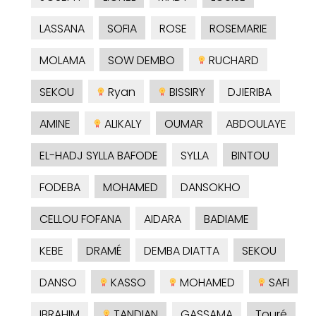
LASSANA
SOFIA
ROSE
ROSEMARIE
MOLAMA
SOW DEMBO
RUCHARD
SEKOU
Ryan
BISSIRY
DJIERIBA
AMINE
ALIKALY
OUMAR
ABDOULAYE
EL-HADJ SYLLA BAFODE
SYLLA
BINTOU
FODEBA
MOHAMED
DANSOKHO
CELLOU FOFANA
AIDARA
BADIAME
KEBE
DRAMÉ
DEMBA DIATTA
SEKOU
DANSO
KASSO
MOHAMED
SAFI
IBRAHIM
TANDIAN
GASSAMA
Touré