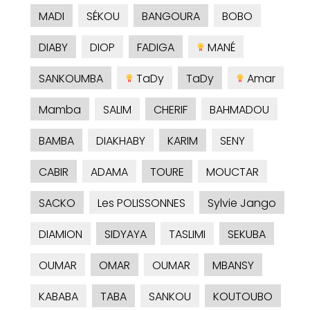
MADI
SÉKOU
BANGOURA
BOBO
DIABY
DIOP
FADIGA
MANÉ
SANKOUMBA
TaDy
TaDy
Amar
Mamba
SALIM
CHERIF
BAHMADOU
BAMBA
DIAKHABY
KARIM
SENY
CABIR
ADAMA
TOURE
MOUCTAR
SACKO
Les POLISSONNES
Sylvie Jango
DIAMION
SIDYAYA
TASLIMI
SEKUBA
OUMAR
OMAR
OUMAR
MBANSY
KABABA
TABA
SANKOU
KOUTOUBO