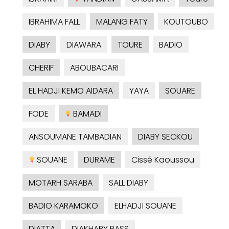
IBRAHIMA FALL
MALANG FATY
KOUTOUBO
DIABY
DIAWARA
TOURE
BADIO
CHERIF
ABOUBACARI
EL HADJI KEMO AIDARA
YAYA
SOUARE
FODE
BAMADI
ANSOUMANE TAMBADIAN
DIABY SECKOU
SOUANE
DURAME
Cissé Kaoussou
MOTARH SARABA
SALL DIABY
BADIO KARAMOKO
ELHADJI SOUANE
DIATTA
DIAKHABY BASS