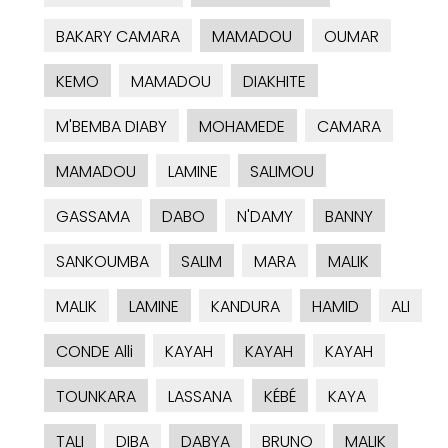
BAKARY CAMARA
MAMADOU
OUMAR
KEMO
MAMADOU
DIAKHITE
M'BEMBA DIABY
MOHAMEDE
CAMARA
MAMADOU
LAMINE
SALIMOU
GASSAMA
DABO
N'DAMY
BANNY
SANKOUMBA
SALIM
MARA
MALIK
MALIK
LAMINE
KANDURA
HAMID
ALI
CONDE Alli
KAYAH
KAYAH
KAYAH
TOUNKARA
LASSANA
KÉBÉ
KAYA
TALI
DIBA
DABYA
BRUNO
MALIK