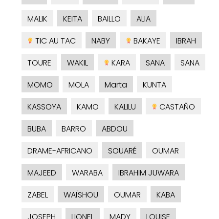
MALIK
KEITA
BAILLO
ALIA
TIC AU TAC
NABY
BAKAYE
IBRAH
TOURE
WAKIL
KARA
SANA
SANA
MOMO
MOLA
Marta
KUNTA
KASSOYA
KAMO
KALILU
CASTAÑO
BUBA
BARRO
ABDOU
DRAME-AFRICANO
SOUARÉ
OUMAR
MAJEED
WARABA
IBRAHIM JUWARA
ZABEL
WAÏSHOU
OUMAR
KABA
JOSEPH
LIONEL
MADY
LOUISE