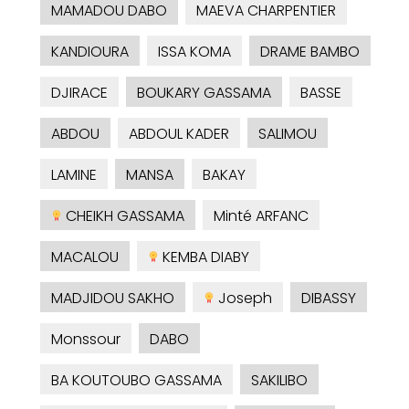
MAMADOU DABO
MAEVA CHARPENTIER
KANDIOURA
ISSA KOMA
DRAME BAMBO
DJIRACE
BOUKARY GASSAMA
BASSE
ABDOU
ABDOUL KADER
SALIMOU
LAMINE
MANSA
BAKAY
CHEIKH GASSAMA
Minté ARFANC
MACALOU
KEMBA DIABY
MADJIDOU SAKHO
Joseph
DIBASSY
Monssour
DABO
BA KOUTOUBO GASSAMA
SAKILIBO