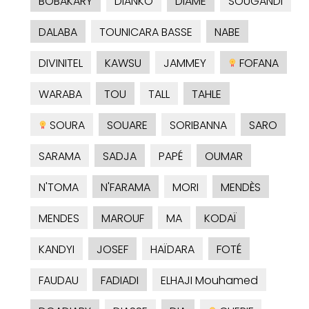
BOBAKARY
DIANKO
DIAME
SOUGANDI
DALABA
TOUNICARA BASSE
NABE
DIVINITEL
KAWSU
JAMMEY
FOFANA
WARABA
TOU
TALL
TAHLE
SOURA
SOUARE
SORIBANNA
SARO
SARAMA
SADJA
PAPÉ
OUMAR
N'TOMA
N'FARAMA
MORI
MENDÈS
MENDES
MAROUF
MA
KODAÏ
KANDYI
JOSEF
HAÏDARA
FOTÉ
FAUDAU
FADIADI
ELHAJI Mouhamed