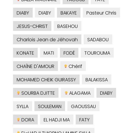
DIABY
DIABY
BAKAYE
Pasteur Chris
JESUS-CHRIST
BASEHOU
Charlois Jean de Jéhovah
SADABOU
KONATE
MATI
FODÉ
TOUROUMA
CHAÎNE D'AMOUR
Chérif
MOHAMED CHEIK GUIRASSY
BALAKISSA
SOURBA DJITTE
ALAGAMA
DIABY
SYLLA
SOULEMAN
GAOUSSAU
DORA
EL HADJI MA
FATY