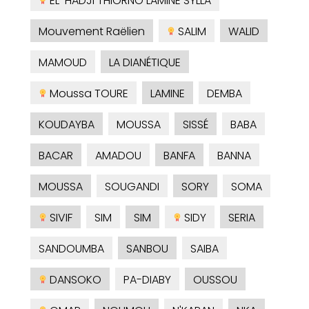
EL-HADJI THIORNO LAMINE SYLLA
Mouvement Raëlien
SALIM
WALID
MAMOUD
LA DIANÉTIQUE
Moussa TOURE
LAMINE
DEMBA
KOUDAYBA
MOUSSA
SISSÉ
BABA
BACAR
AMADOU
BANFA
BANNA
MOUSSA
SOUGANDI
SORY
SOMA
SIVIF
SIM
SIM
SIDY
SERIA
SANDOUMBA
SANBOU
SAIBA
DANSOKO
PA-DIABY
OUSSOU