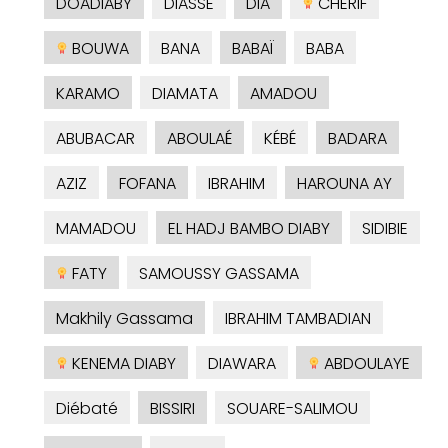
DOADIABY
DIASSE
DIA
CHERIF
BOUWA
BANA
BABAÏ
BABA
KARAMO
DIAMATA
AMADOU
ABUBACAR
ABOULAÉ
KÉBÉ
BADARA
AZIZ
FOFANA
IBRAHIM
HAROUNA AY
MAMADOU
EL HADJ BAMBO DIABY
SIDIBIE
FATY
SAMOUSSY GASSAMA
Makhily Gassama
IBRAHIM TAMBADIAN
KENEMA DIABY
DIAWARA
ABDOULAYE
Diébaté
BISSIRI
SOUARE-SALIMOU