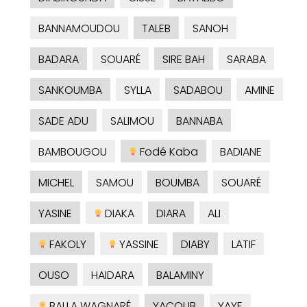
BANNAMOUDOU
TALEB
SANOH
BADARA
SOUARÉ
SIRE BAH
SARABA
SANKOUMBA
SYLLA
SADABOU
AMINE
SADE ADU
SALIMOU
BANNABA
BAMBOUGOU
Fodé Kaba
BADIANE
MICHEL
SAMOU
BOUMBA
SOUARÉ
YASINE
DIAKA
DIARA
ALI
FAKOLY
YASSINE
DIABY
LATIF
OUSO
HAIDARA
BALAMINY
BALLA WAGNARÉ
YACOUB
YAYE