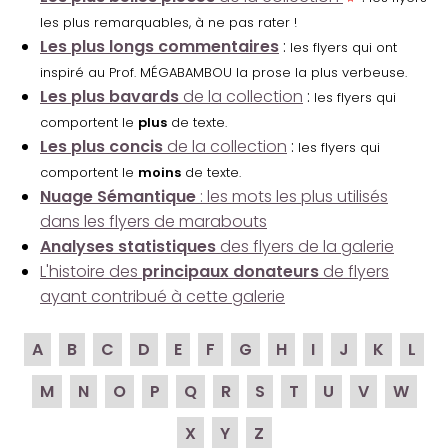
les plus remarquables, à ne pas rater !
Les plus longs commentaires
:
les flyers qui ont
inspiré au Prof. MÉGABAMBOU la prose la plus verbeuse.
Les plus bavards
de la collection
:
les flyers qui
comportent le
plus
de texte.
Les plus concis
de la collection
:
les flyers qui
comportent le
moins
de texte.
Nuage Sémantique
: les mots les plus utilisés
dans les flyers de marabouts
Analyses statistiques
des flyers de la galerie
L'histoire des
principaux donateurs
de flyers
ayant contribué à cette galerie
A
B
C
D
E
F
G
H
I
J
K
L
M
N
O
P
Q
R
S
T
U
V
W
X
Y
Z