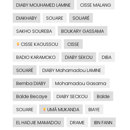
DIABY MOUHAMED LAMINE
CISSE MALANG
DIAKHABY
SOUARE
SOUARÉ
SAKHO SOUREBA
BOUKARY GASSAMA
CISSE KAOUSSOU
CISSE
BADIO KARAMOKO
DIABY SEKOU
DIBA
SOUARÉ
DIABY Mahamadou LAMINE
Bemba DIABY
Mohamadou Gasama
Balde Becaye
DIABY SECKOU
Balde
SOUARE
UMÂ MUKANDA
BIAYE
EL HADJIE MAMADOU
DRAME
IBN FANN