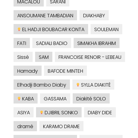
MACALOU
SARANI
ANSOUMANE TAMBADIAN
DIAKHABY
EL HADJI BOUBACAR KONTA
SOULEMAN
FATI
SADIALI BADIO
SIMAKHA IBRAHIM
Sissé
SAM
FRANCOISE RENOIR - LEBEAU
Hamady
BAFODE MINTEH
Elhadji Bambo Diaby
SYLLA DIAKITÈ
KABA
GASSAMA
Diakité SOLO
ASIYA
DJIBRIL SONKO
DIABY DIDE
dramé
KARAMO DRAME