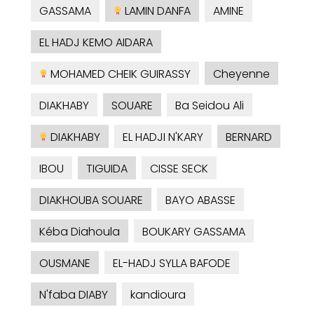
GASSAMA
LAMIN DANFA
AMINE
EL HADJ KEMO AIDARA
MOHAMED CHEIK GUIRASSY
Cheyenne
DIAKHABY
SOUARE
Ba Seidou Ali
DIAKHABY
EL HADJI N'KARY
BERNARD
IBOU
TIGUIDA
CISSE SECK
DIAKHOUBA SOUARE
BAYO ABASSE
Kéba Diahoula
BOUKARY GASSAMA
OUSMANE
EL-HADJ SYLLA BAFODE
N'faba DIABY
kandioura