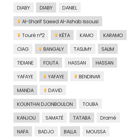
DIABY
DIABY
DANIEL
Al-Sharif Saeed Al-Ashab Issousi
Touré n°2
KÉTA
KAMO
KARAMO
CIAG
BANGALY
TASLIMY
SALIM
TIDIANE
FOUTA
HASSAN
HASSAN
YAFAYE
YAFAYE
BENDINAR
MANDA
DAVID
KOUNTHAI DJONBOULON
TOUBA
KANJOU
SAMATÉ
TATABA
Dramé
NAFA
BADJO
BALLA
MOUSSA