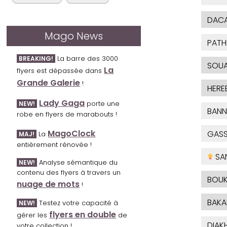
DAC
Mago News
PATH
La barre des 3000
BREAKING!
SOUA
La
flyers est dépassée dans
Grande Galerie
!
HERE
Lady Gaga
porte une
NEW!
BANN
robe en flyers de marabouts !
MagoClock
GAS
La
MAJ!
entièrement rénovée !
SA
Analyse sémantique du
NEW!
contenu des flyers à travers un
BOUK
nuage de mots
!
BAKA
Testez votre capacité à
NEW!
flyers en double
gérer les
de
DIAKH
votre collection !