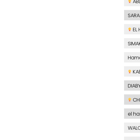
AB
SARA
EL 
SIMA
Ham
KA
DIABY
CHE
el h
WAL