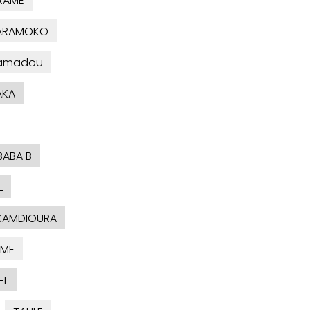
RAME
KARAMOKO
amadou
AKA
BABA B
L
KAMDIOURA
AME
EL