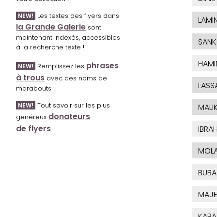
Les textes des flyers dans
NEW!
LAMI
la Grande Galerie
sont
maintenant indexés, accessibles
SAN
à la recherche texte !
HAMI
phrases
Remplissez les
NEW!
à trous
avec des noms de
LASS
marabouts !
Tout savoir sur les plus
NEW!
MALI
donateurs
généreux
de flyers
IBRA
.
MOL
BUBA
MAJE
KABA