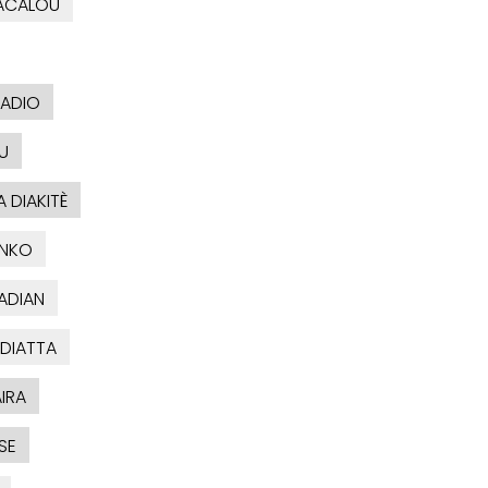
ACALOU
BADIO
U
 DIAKITÈ
ONKO
ADIAN
 DIATTA
IRA
SE