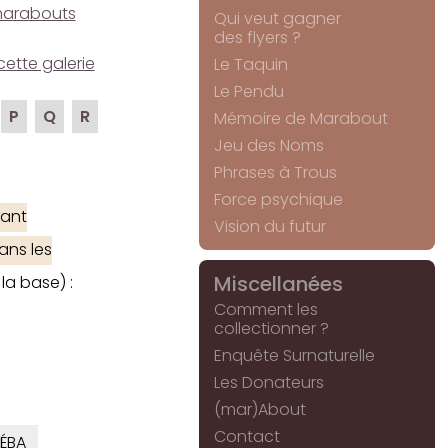
e marabouts
Qui veut gagner
des flyers ?
cette galerie
Le Taquin
Le Pendu
P
Q
R
Mémoire de Marabout
Jeu des Noms
Phrases à Trous
Force psychique
ant
Vision du futur
ans les
Miscellanées
la base) :
Comment les
collectionner ?
Enquête Surnaturelle
Les Donateurs
(mar)About
Contact
ÉBA