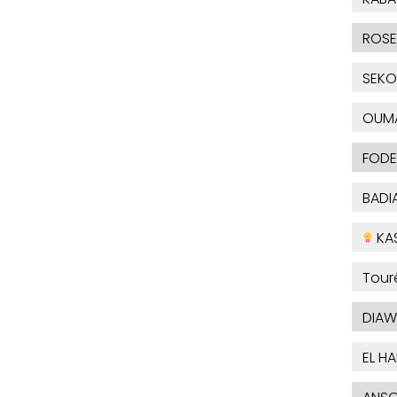
ROSE
SEKO
OUM
FODE
BADI
KA
Tour
DIAW
EL H