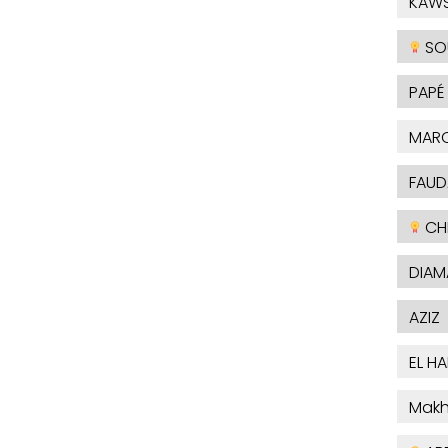
KAW
SO
PAPÉ
MAR
FAUD
CHE
DIAM
AZIZ
EL H
Makh