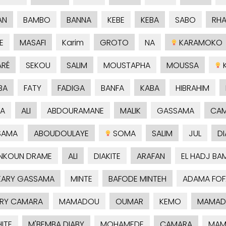
AN
BAMBO
BANNA
KEBE
KEBA
SABO
RH
E
MASAFI
Karim
GROTO
NA
KARAMOKO
RÉ
SEKOU
SALIM
MOUSTAPHA
MOUSSA
K
BA
FATY
FADIGA
BANFA
KABA
HIBRAHIM
A
ALI
ABDOURAMANE
MALIK
GASSAMA
CA
SAMA
ABOUDOULAYE
SOMA
SALIM
JUL
DI
NKOUN DRAME
ALI
DIAKITE
ARAFAN
EL HADJ BA
ARY GASSAMA
MINTE
BAFODE MINTEH
ADAMA FOF
RY CAMARA
MAMADOU
OUMAR
KEMO
MAMAD
ITE
M'BEMBA DIABY
MOHAMEDE
CAMARA
MAM