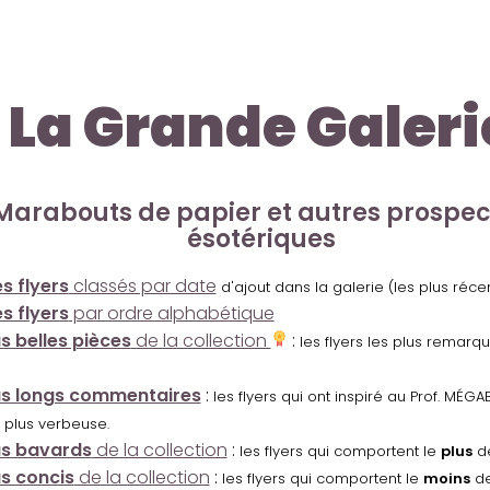
La Grande Galeri
Marabouts de papier et autres prospe
ésotériques
s flyers
classés par date
d'ajout dans la galerie (les plus réc
s flyers
par ordre alphabétique
us belles pièces
de la collection
:
les flyers les plus remarq
us longs commentaires
:
les flyers qui ont inspiré au Prof. MÉ
 plus verbeuse.
us bavards
de la collection
:
les flyers qui comportent le
plus
de
us concis
de la collection
:
les flyers qui comportent le
moins
de