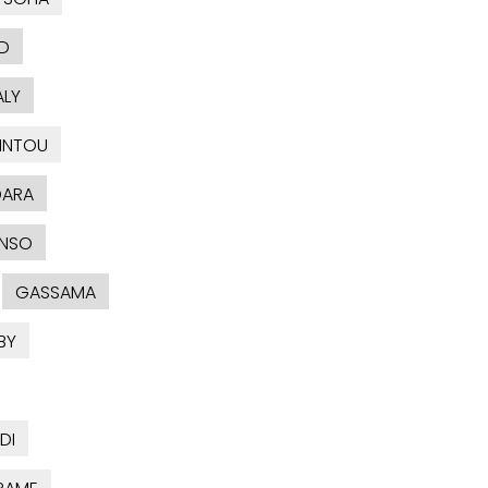
D
ALY
INTOU
DARA
NSO
GASSAMA
BY
DI