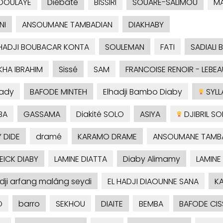
DOULAYE
Diébaté
BISSIRI
SOUARE-SALIMOU
M
NI
ANSOUMANE TAMBADIAN
DIAKHABY
HADJI BOUBACAR KONTA
SOULEMAN
FATI
SADIALI 
KHA IBRAHIM
Sissé
SAM
FRANCOISE RENOIR - LEBEA
ady
BAFODE MINTEH
Elhadji Bambo Diaby
SYLLA
BA
GASSAMA
Diakité SOLO
ASIYA
DJIBRIL S
 DIDE
dramé
KARAMO DRAME
ANSOUMANE TAMB
ICK DIABY
LAMINE DIATTA
Diaby Alimamy
LAMINE
adji arfang malâng seydi
EL HADJI DIAOUNNE SANA
KA
O
barro
SEKHOU
DIAITE
BEMBA
BAFODE CIS