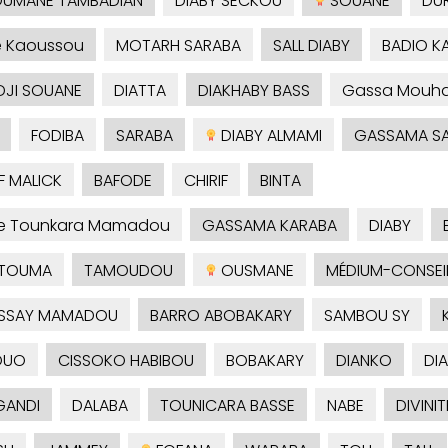
UMANE TAMBADIAN
DIABY SECKOU
SOUANE
DU
é Kaoussou
MOTARH SARABA
SALL DIABY
BADIO 
DJI SOUANE
DIATTA
DIAKHABY BASS
Gassa Mouh
FODIBA
SARABA
DIABY ALMAMI
GASSAMA S
F MALICK
BAFODE
CHIRIF
BINTA
je Tounkara Mamadou
GASSAMA KARABA
DIABY
TOUMA
TAMOUDOU
OUSMANE
MÉDIUM-CONSEI
SSAY MAMADOU
BARRO ABOBAKARY
SAMBOU SY
OUO
CISSOKO HABIBOU
BOBAKARY
DIANKO
DI
ANDI
DALABA
TOUNICARA BASSE
NABE
DIVINIT