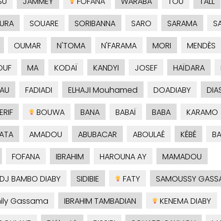
SU
JAMMEY
FOFANA
WARABA
TOU
TALL
URA
SOUARE
SORIBANNA
SARO
SARAMA
S
OUMAR
N'TOMA
N'FARAMA
MORI
MENDÈS
OUF
MA
KODAÏ
KANDYI
JOSEF
HAÏDARA
AU
FADIADI
ELHAJI Mouhamed
DOADIABY
DIA
RIF
BOUWA
BANA
BABAÏ
BABA
KARAMO
ATA
AMADOU
ABUBACAR
ABOULAÉ
KÉBÉ
B
FOFANA
IBRAHIM
HAROUNA AY
MAMADOU
ADJ BAMBO DIABY
SIDIBIE
FATY
SAMOUSSY GASS
ily Gassama
IBRAHIM TAMBADIAN
KENEMA DIABY