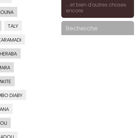
... et bien d'autres choses
encore
AOUNA
TALY
Recherche
ARAMADI
HERABA
MARA
AKITE
MBO DIABY
ANA
OU
ADOU