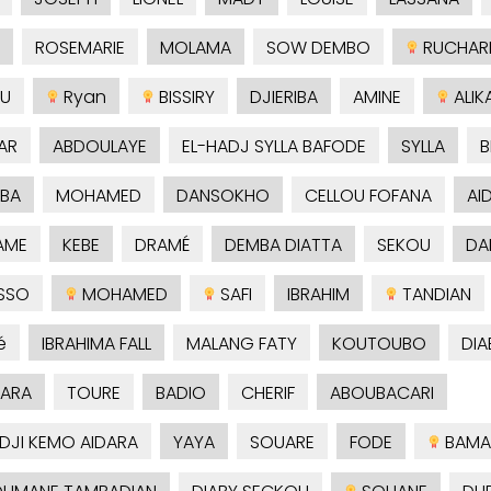
ROSEMARIE
MOLAMA
SOW DEMBO
RUCHAR
U
Ryan
BISSIRY
DJIERIBA
AMINE
ALIK
AR
ABDOULAYE
EL-HADJ SYLLA BAFODE
SYLLA
B
BA
MOHAMED
DANSOKHO
CELLOU FOFANA
AI
AME
KEBE
DRAMÉ
DEMBA DIATTA
SEKOU
DA
SSO
MOHAMED
SAFI
IBRAHIM
TANDIAN
é
IBRAHIMA FALL
MALANG FATY
KOUTOUBO
DIA
ARA
TOURE
BADIO
CHERIF
ABOUBACARI
ADJI KEMO AIDARA
YAYA
SOUARE
FODE
BAMA