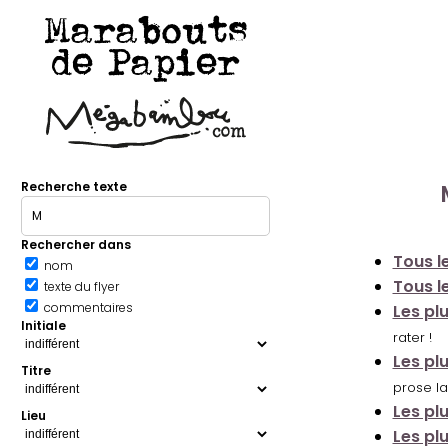
Marabouts
de Papier
Recherche texte
Rechercher dans
Tous le
nom
Tous le
texte du flyer
commentaires
Les pl
Initiale
rater !
Les pl
Titre
prose la
Les pl
Lieu
Les pl