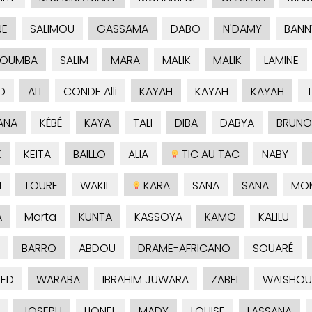
NE
SALIMOU
GASSAMA
DABO
N'DAMY
BANN
KOUMBA
SALIM
MARA
MALIK
MALIK
LAMINE
D
ALI
CONDE Alli
KAYAH
KAYAH
KAYAH
ANA
KÉBÉ
KAYA
TALI
DIBA
DABYA
BRUNO
K
KEITA
BAILLO
ALIA
TIC AU TAC
NABY
H
TOURE
WAKIL
KARA
SANA
SANA
MO
A
Marta
KUNTA
KASSOYA
KAMO
KALILU
BARRO
ABDOU
DRAME-AFRICANO
SOUARÉ
ED
WARABA
IBRAHIM JUWARA
ZABEL
WAÏSHOU
JOSEPH
LIONEL
MADY
LOUISE
LASSANA