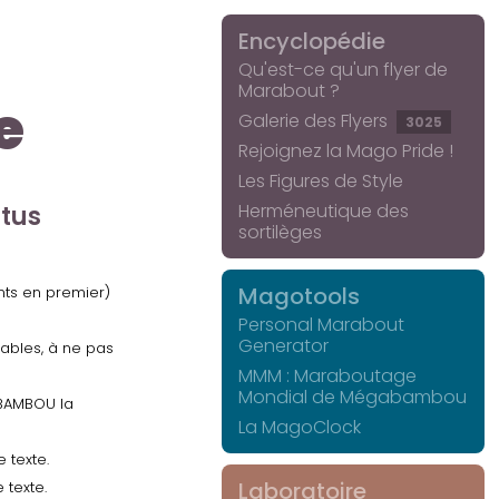
Encyclopédie
Qu'est-ce qu'un flyer de
Marabout ?
e
Galerie des Flyers
3025
Rejoignez la Mago Pride !
Les Figures de Style
Herméneutique des
ctus
sortilèges
Magotools
ents en premier)
Personal Marabout
Generator
uables, à ne pas
MMM : Maraboutage
Mondial de Mégabambou
GABAMBOU la
La MagoClock
 texte.
Laboratoire
 texte.