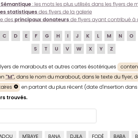
 Sémantique
: les mots les plus utilisés dans les flyers d
es statistiques
des flyers de la galerie
ire des
principaux donateurs
de flyers ayant contribué à 
C
D
E
F
G
H
I
J
K
L
M
N
O
S
T
U
V
W
X
Y
Z
 flyers de marabouts et autres cartes ésotériques
conten
ion
"M"
, dans le nom du marabout, dans le texte du flyer, d
aires
en partant du plus récent (date d'insertion dans 
rs trouvés.
ADOU
M'BAYE
BANA
DJILA
FODÉ
BABA
B