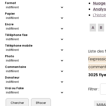
Nuage
Format
Analys
Papier
L'histo
Encre
A
B
Téléphone fixe
Téléphone mobile
Liste des
Photo
l'express
comment
Commentaire
3025 flye
Donateur
Vrai ou Fake
Filtrer :
MAM