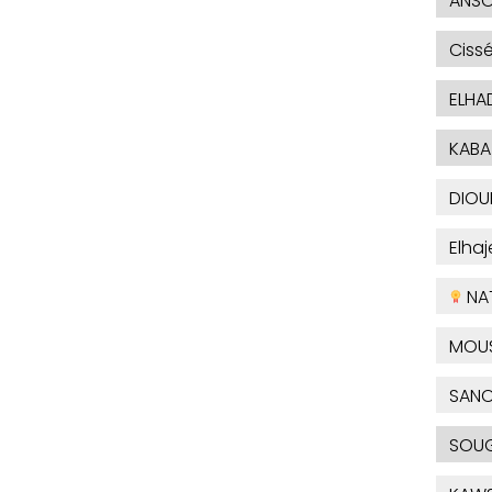
ANSO
Ciss
ELHA
KABA
DIOU
Elha
NA
MOU
SAN
SOUG