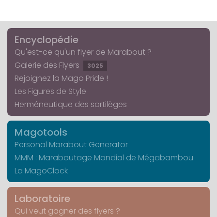
Encyclopédie
Qu'est-ce qu'un flyer de Marabout ?
Galerie des Flyers
3025
Rejoignez la Mago Pride !
Les Figures de Style
Herméneutique des sortilèges
Magotools
Personal Marabout Generator
MMM : Maraboutage Mondial de Mégabambou
La MagoClock
Laboratoire
Qui veut gagner des flyers ?