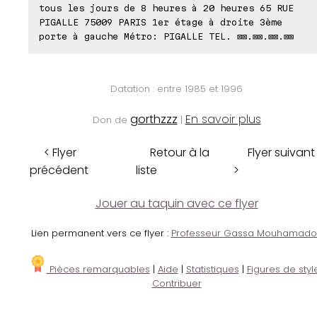
tous les jours de 8 heures à 20 heures 65 RUE
PIGALLE 75009 PARIS 1er étage à droite 3ème
porte à gauche Métro: PIGALLE TEL. ⊠⊠.⊠⊠.⊠⊠.⊠⊠
Datation : entre 1985 et 1996
gorthzzz
En savoir plus
Don de
|
< Flyer
Retour à la
Flyer suivant
précédent
liste
>
Jouer au taquin avec ce flyer
Lien permanent vers ce flyer :
Professeur Gassa Mouhamado
Pièces remarquables
|
Aide
|
Statistiques
|
Figures de styl
Contribuer