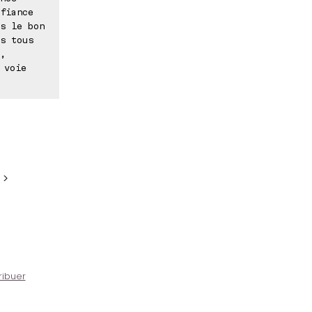
fiance
s le bon
s tous
,
 voie
 >
ribuer