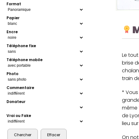
Format
Papier
M
Encre
Téléphone fixe
Le tout
Téléphone mobile
brise d
chalan
Photo
train d
Commentaire
* Vous 
grande 
Donateur
même fl
de Lyo
Vrai ou Fake
lieu su
On note