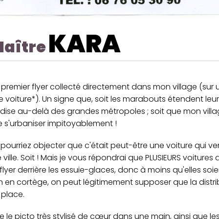
KARA
aître
 premier flyer collecté directement dans mon village (sur 
e voiture*). Un signe que, soit les marabouts étendent leu
dise au-delà des grandes métropoles ; soit que mon villa
e s'urbaniser impitoyablement !
pourriez objecter que c'était peut-être une voiture qui ve
ville. Soit ! Mais je vous répondrai que PLUSIEURS voitures
yer derrière les essuie-glaces, donc à moins qu'elles soi
n en cortège, on peut légitimement supposer que la distri
r place.
 le picto très stylisé de cœur dans une main, ainsi que le