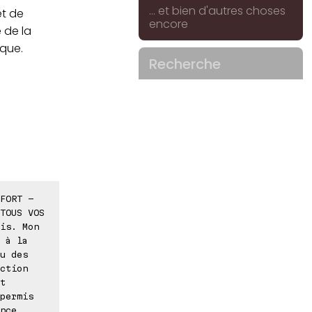
... et bien d'autres choses
et de
encore
 de la
ique.
Recherche
FORT -
TOUS VOS
is. Mon
 à la
u des
ction
t
permis
nce