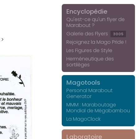
Encyclopédie
Qu'est-ce qu'un flyer de
Marabout ?
Galerie des Flyers
3005
 >
Rejoignez la Mago Pride !
Les Figures de Style
Herméneutique des
sortilèges
Magotools
Personal Marabout
Generator
MMM : Maraboutage
Mondial de Mégabambou
La MagoClock
Laboratoire