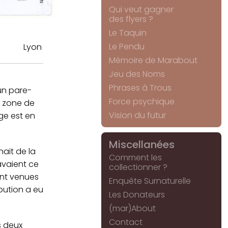
Qui veut gagner
des flyers ?
Le Taquin
Le Pendu
Lyon
Mémoire de Marabout
Jeu des Noms
Phrases à Trous
un pare-
Force psychique
r zone de
Vision du futur
ge est en
Miscellanées
nait de la
Comment les
 avaient ce
collectionner ?
ent venues
Enquête Surnaturelle
bution a eu
Les Donateurs
(mar)About
Contact
s deux