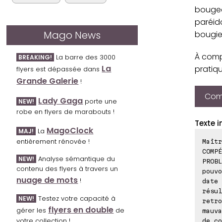
bougeo
paréido
Mago News
bougie,
À comp
La barre des 3000
BREAKING!
La
pratiq
flyers est dépassée dans
Grande Galerie
!
Comp
Lady Gaga
porte une
NEW!
robe en flyers de marabouts !
Texte i
MagoClock
La
MAJ!
entièrement rénovée !
Maîtr
COMPÉ
Analyse sémantique du
NEW!
PROBL
contenu des flyers à travers un
pouvo
nuage de mots
!
date 
résul
Testez votre capacité à
NEW!
retro
flyers en double
gérer les
de
mauva
votre collection !
de co