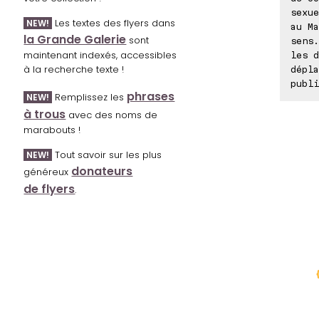
sexue
Les textes des flyers dans
NEW!
au Ma
la Grande Galerie
sont
sens.
maintenant indexés, accessibles
les d
à la recherche texte !
dépla
publi
phrases
Remplissez les
NEW!
à trous
avec des noms de
marabouts !
Tout savoir sur les plus
NEW!
donateurs
généreux
de flyers
.