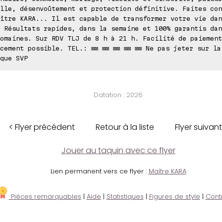
lle, désenvoûtement et protection définitive. Faites con
ître KARA... Il est capable de transformer votre vie dan
 Résultats rapides, dans la semaine et 100% garantis dan
omaines. Sur RDV TLJ de 8 h à 21 h. Facilité de paiement
cement possible. TEL.: ⊠⊠ ⊠⊠ ⊠⊠ ⊠⊠ ⊠⊠ Ne pas jeter sur la
que SVP
Datation : 2026
< Flyer précédent
Retour à la liste
Flyer suivant
Jouer au taquin avec ce flyer
Lien permanent vers ce flyer :
Maître KARA
Pièces remarquables
|
Aide
|
Statistiques
|
Figures de style
|
Cont