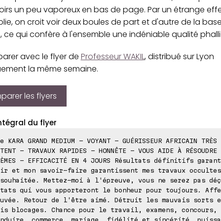
irs un peu vaporeux en bas de page. Par un étrange eff
lie, on croit voir deux boules de part et d'autre de la base
 ce qui confère à l'ensemble une indéniable qualité phall
arer avec le flyer de
Professeur WAKIL
, distribué sur Lyon
uement la même semaine.
arer les flyers
ntégral du flyer
e KARA GRAND MEDIUM - VOYANT - GUÉRISSEUR AFRICAIN TRÈS 
TENT - TRAVAUX RAPIDES - HONNÊTE - VOUS AIDE À RÉSOUDRE 
ÈMES - EFFICACITÉ EN 4 JOURS Résultats définitifs garant
ir et mon savoir-faire garantissent mes travaux occultes
souhaitée. Mettez-moi à l'épreuve, vous ne serez pas déç
tats qui vous apporteront le bonheur pour toujours. Affe
uvée. Retour de l'être aimé. Détruit les mauvais sorts e
is blocages. Chance pour le travail, examens, concours, 
nduire, commerce, mariage, fidélité et sincérité, puissa