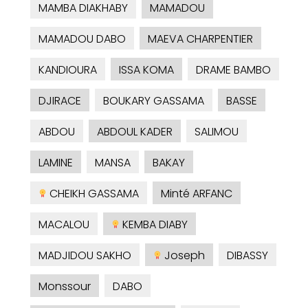
MAMBA DIAKHABY
MAMADOU
MAMADOU DABO
MAEVA CHARPENTIER
KANDIOURA
ISSA KOMA
DRAME BAMBO
DJIRACE
BOUKARY GASSAMA
BASSE
ABDOU
ABDOUL KADER
SALIMOU
LAMINE
MANSA
BAKAY
CHEIKH GASSAMA
Minté ARFANC
MACALOU
KEMBA DIABY
MADJIDOU SAKHO
Joseph
DIBASSY
Monssour
DABO