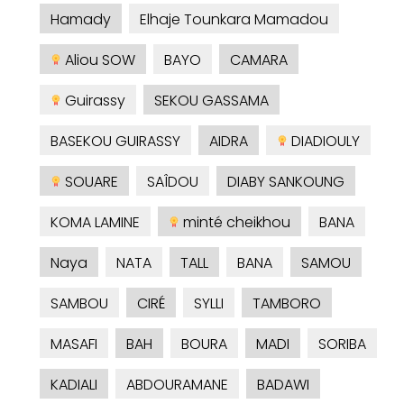
Hamady
Elhaje Tounkara Mamadou
Aliou SOW
BAYO
CAMARA
Guirassy
SEKOU GASSAMA
BASEKOU GUIRASSY
AIDRA
DIADIOULY
SOUARE
SAÎDOU
DIABY SANKOUNG
KOMA LAMINE
minté cheikhou
BANA
Naya
NATA
TALL
BANA
SAMOU
SAMBOU
CIRÉ
SYLLI
TAMBORO
MASAFI
BAH
BOURA
MADI
SORIBA
KADIALI
ABDOURAMANE
BADAWI