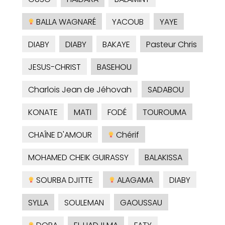
BALLA WAGNARÉ
YACOUB
YAYE
DIABY
DIABY
BAKAYE
Pasteur Chris
JESUS-CHRIST
BASEHOU
Charlois Jean de Jéhovah
SADABOU
KONATE
MATI
FODÉ
TOUROUMA
CHAÎNE D'AMOUR
Chérif
MOHAMED CHEIK GUIRASSY
BALAKISSA
SOURBA DJITTE
ALAGAMA
DIABY
SYLLA
SOULEMAN
GAOUSSAU