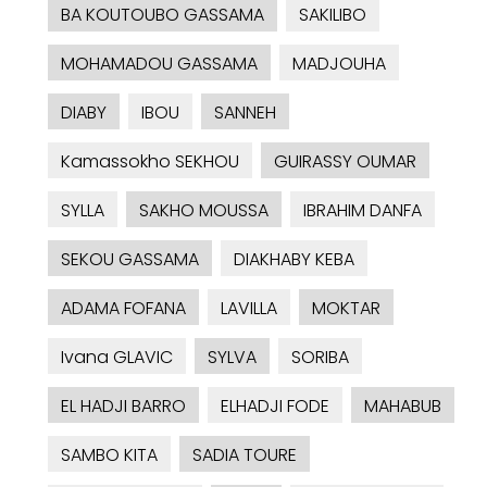
BA KOUTOUBO GASSAMA
SAKILIBO
MOHAMADOU GASSAMA
MADJOUHA
DIABY
IBOU
SANNEH
Kamassokho SEKHOU
GUIRASSY OUMAR
SYLLA
SAKHO MOUSSA
IBRAHIM DANFA
SEKOU GASSAMA
DIAKHABY KEBA
ADAMA FOFANA
LAVILLA
MOKTAR
Ivana GLAVIC
SYLVA
SORIBA
EL HADJI BARRO
ELHADJI FODE
MAHABUB
SAMBO KITA
SADIA TOURE