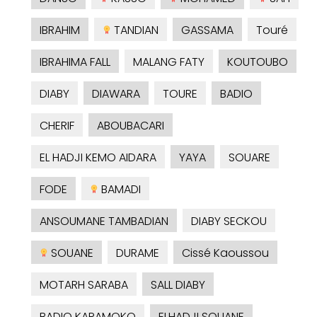
IBRAHIM
TANDIAN
GASSAMA
Touré
IBRAHIMA FALL
MALANG FATY
KOUTOUBO
DIABY
DIAWARA
TOURE
BADIO
CHERIF
ABOUBACARI
EL HADJI KEMO AIDARA
YAYA
SOUARE
FODE
BAMADI
ANSOUMANE TAMBADIAN
DIABY SECKOU
SOUANE
DURAME
Cissé Kaoussou
MOTARH SARABA
SALL DIABY
BADIO KARAMOKO
ELHADJI SOUANE