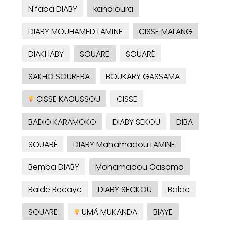
N'faba DIABY
kandioura
DIABY MOUHAMED LAMINE
CISSE MALANG
DIAKHABY
SOUARE
SOUARÉ
SAKHO SOUREBA
BOUKARY GASSAMA
CISSE KAOUSSOU
CISSE
BADIO KARAMOKO
DIABY SEKOU
DIBA
SOUARÉ
DIABY Mahamadou LAMINE
Bemba DIABY
Mohamadou Gasama
Balde Becaye
DIABY SECKOU
Balde
SOUARE
UMÂ MUKANDA
BIAYE