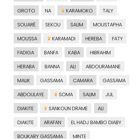
GROTO
NA
KARAMOKO
TALY
SOUARÉ
SEKOU
SALIM
MOUSTAPHA
MOUSSA
KARAMADI
HEREBA
FATY
FADIGA
BANFA
KABA
HIBRAHIM
HERABA
BANNA
ALI
ABDOURAMANE
MALIK
GASSAMA
CAMARA
GASSAMA
ABDOULAYE
SOMA
SALIM
JUL
DIAKITE
SANKOUN DRAME
ALI
DIAKITE
ARAFAN
EL HADJ BAMBO DIABY
BOUKARY GASSAMA
MINTE