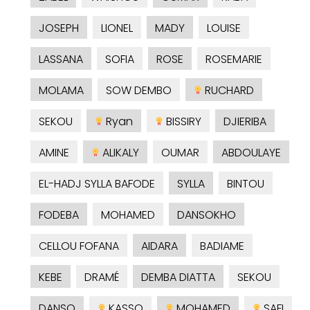
JOSEPH
LIONEL
MADY
LOUISE
LASSANA
SOFIA
ROSE
ROSEMARIE
MOLAMA
SOW DEMBO
RUCHARD
SEKOU
Ryan
BISSIRY
DJIERIBA
AMINE
ALIKALY
OUMAR
ABDOULAYE
EL-HADJ SYLLA BAFODE
SYLLA
BINTOU
FODEBA
MOHAMED
DANSOKHO
CELLOU FOFANA
AIDARA
BADIAME
KEBE
DRAMÉ
DEMBA DIATTA
SEKOU
DANSO
KASSO
MOHAMED
SAFI