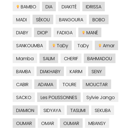
BAMBO
DIA
DIAKITÉ
IDRISSA
MADI
SÉKOU
BANGOURA
BOBO
DIABY
DIOP
FADIGA
MANÉ
SANKOUMBA
TaDy
TaDy
Amar
Mamba
SALIM
CHERIF
BAHMADOU
BAMBA
DIAKHABY
KARIM
SENY
CABIR
ADAMA
TOURE
MOUCTAR
SACKO
Les POLISSONNES
Sylvie Jango
DIAMION
SIDYAYA
TASLIMI
SEKUBA
OUMAR
OMAR
OUMAR
MBANSY