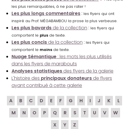
les plus remarquables, à ne pas rater !
Les plus longs commentaires
:
les flyers qui ont
inspiré au Prof. MÉGABAMBOU la prose la plus verbeuse.
Les plus bavards
de la collection
:
les flyers qui
comportent le
plus
de texte.
Les plus concis
de la collection
:
les flyers qui
comportent le
moins
de texte.
Nuage Sémantique
: les mots les plus utilisés
dans les flyers de marabouts
Analyses statistiques
des flyers de la galerie
L'histoire des
principaux donateurs
de flyers
ayant contribué à cette galerie
A
B
C
D
E
F
G
H
I
J
K
L
M
N
O
P
Q
R
S
T
U
V
W
X
Y
Z