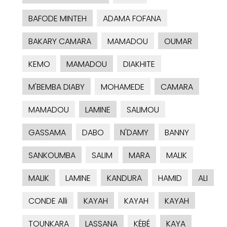
BAFODE MINTEH
ADAMA FOFANA
BAKARY CAMARA
MAMADOU
OUMAR
KEMO
MAMADOU
DIAKHITE
M'BEMBA DIABY
MOHAMEDE
CAMARA
MAMADOU
LAMINE
SALIMOU
GASSAMA
DABO
N'DAMY
BANNY
SANKOUMBA
SALIM
MARA
MALIK
MALIK
LAMINE
KANDURA
HAMID
ALI
CONDE Alli
KAYAH
KAYAH
KAYAH
TOUNKARA
LASSANA
KÉBÉ
KAYA