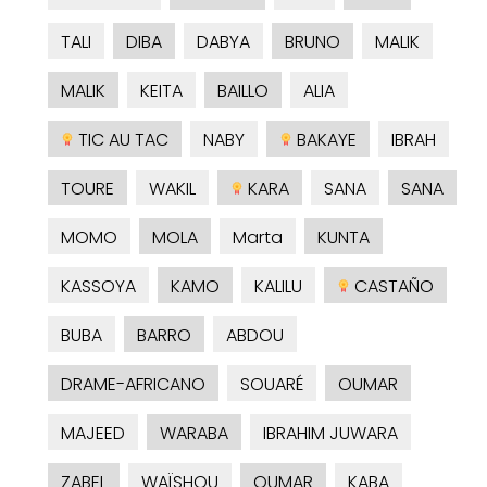
TALI
DIBA
DABYA
BRUNO
MALIK
MALIK
KEITA
BAILLO
ALIA
TIC AU TAC
NABY
BAKAYE
IBRAH
TOURE
WAKIL
KARA
SANA
SANA
MOMO
MOLA
Marta
KUNTA
KASSOYA
KAMO
KALILU
CASTAÑO
BUBA
BARRO
ABDOU
DRAME-AFRICANO
SOUARÉ
OUMAR
MAJEED
WARABA
IBRAHIM JUWARA
ZABEL
WAÏSHOU
OUMAR
KABA