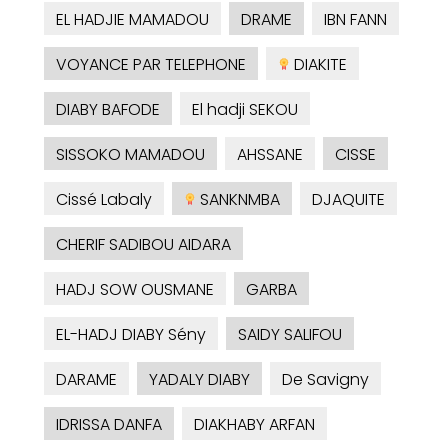
EL HADJIE MAMADOU
DRAME
IBN FANN
VOYANCE PAR TELEPHONE
DIAKITE
DIABY BAFODE
El hadji SEKOU
SISSOKO MAMADOU
AHSSANE
CISSE
Cissé Labaly
SANKNMBA
DJAQUITE
CHERIF SADIBOU AIDARA
HADJ SOW OUSMANE
GARBA
EL-HADJ DIABY Sény
SAIDY SALIFOU
DARAME
YADALY DIABY
De Savigny
IDRISSA DANFA
DIAKHABY ARFAN