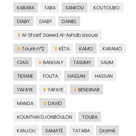
KABABA
TABA
SANKOU
KOUTOUBO
DIABY
DIABY
DANIEL
Al-Sharif Saeed Al-Ashab Issousi
Touré n°2
KÉTA
KAMO
KARAMO
CIAG
BANGALY
TASLIMY
SALIM
TIDIANE
FOUTA
HASSAN
HASSAN
YAFAYE
YAFAYE
BENDINAR
MANDA
DAVID
KOUNTHAI DJONBOULON
TOUBA
KANJOU
SAMATÉ
TATABA
Dramé