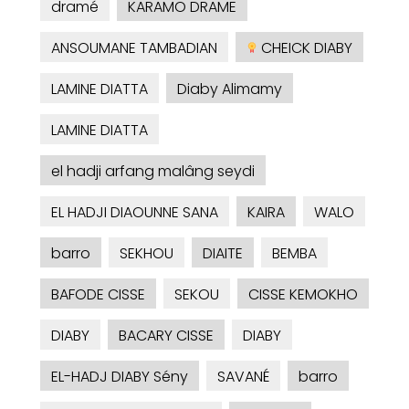
dramé
KARAMO DRAME
ANSOUMANE TAMBADIAN
CHEICK DIABY
LAMINE DIATTA
Diaby Alimamy
LAMINE DIATTA
el hadji arfang malâng seydi
EL HADJI DIAOUNNE SANA
KAIRA
WALO
barro
SEKHOU
DIAITE
BEMBA
BAFODE CISSE
SEKOU
CISSE KEMOKHO
DIABY
BACARY CISSE
DIABY
EL-HADJ DIABY Sény
SAVANÉ
barro