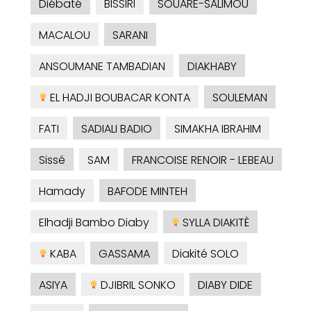
Diébaté
BISSIRI
SOUARE-SALIMOU
MACALOU
SARANI
ANSOUMANE TAMBADIAN
DIAKHABY
EL HADJI BOUBACAR KONTA
SOULEMAN
FATI
SADIALI BADIO
SIMAKHA IBRAHIM
Sissé
SAM
FRANCOISE RENOIR - LEBEAU
Hamady
BAFODE MINTEH
Elhadji Bambo Diaby
SYLLA DIAKITÈ
KABA
GASSAMA
Diakité SOLO
ASIYA
DJIBRIL SONKO
DIABY DIDE