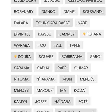
KAMDIOURA
SANOUO
CISSOKO HABIBOU
BOBAKARY
DIANKO
DIAME
SOUGANDI
DALABA
TOUNICARA BASSE
NABE
DIVINITEL
KAWSU
JAMMEY
FOFANA
WARABA
TOU
TALL
TAHLE
SOURA
SOUARE
SORIBANNA
SARO
SARAMA
SADJA
PAPÉ
OUMAR
N'TOMA
N'FARAMA
MORI
MENDÈS
MENDES
MAROUF
MA
KODAÏ
KANDYI
JOSEF
HAÏDARA
FOTÉ