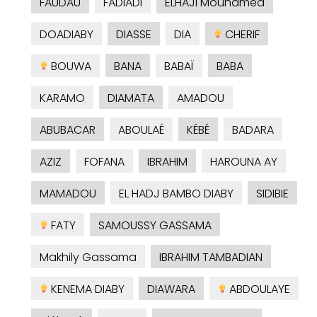
FAUDAU
FADIADI
ELHAJI Mouhamed
DOADIABY
DIASSE
DIA
CHERIF
BOUWA
BANA
BABAÏ
BABA
KARAMO
DIAMATA
AMADOU
ABUBACAR
ABOULAÉ
KÉBÉ
BADARA
AZIZ
FOFANA
IBRAHIM
HAROUNA AY
MAMADOU
EL HADJ BAMBO DIABY
SIDIBIE
FATY
SAMOUSSY GASSAMA
Makhily Gassama
IBRAHIM TAMBADIAN
KENEMA DIABY
DIAWARA
ABDOULAYE