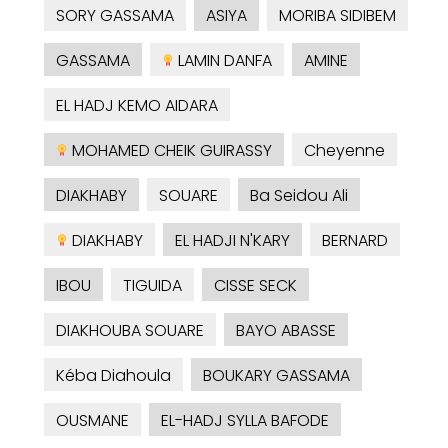
SORY GASSAMA
ASIYA
MORIBA SIDIBEM
GASSAMA
LAMIN DANFA
AMINE
EL HADJ KEMO AIDARA
MOHAMED CHEIK GUIRASSY
Cheyenne
DIAKHABY
SOUARE
Ba Seidou Ali
DIAKHABY
EL HADJI N'KARY
BERNARD
IBOU
TIGUIDA
CISSE SECK
DIAKHOUBA SOUARE
BAYO ABASSE
Kéba Diahoula
BOUKARY GASSAMA
OUSMANE
EL-HADJ SYLLA BAFODE