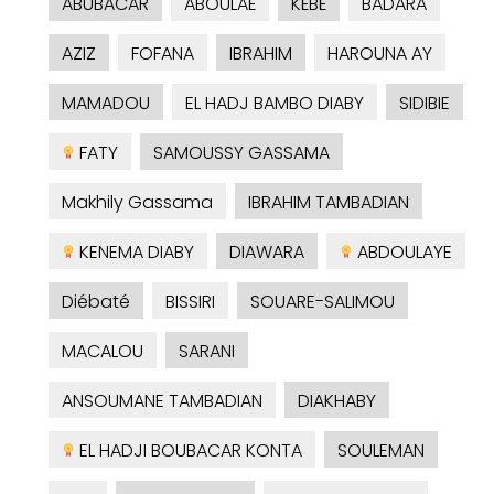
ABUBACAR
ABOULAÉ
KÉBÉ
BADARA
AZIZ
FOFANA
IBRAHIM
HAROUNA AY
MAMADOU
EL HADJ BAMBO DIABY
SIDIBIE
FATY
SAMOUSSY GASSAMA
Makhily Gassama
IBRAHIM TAMBADIAN
KENEMA DIABY
DIAWARA
ABDOULAYE
Diébaté
BISSIRI
SOUARE-SALIMOU
MACALOU
SARANI
ANSOUMANE TAMBADIAN
DIAKHABY
EL HADJI BOUBACAR KONTA
SOULEMAN