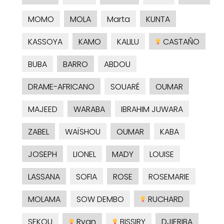
MOMO
MOLA
Marta
KUNTA
KASSOYA
KAMO
KALILU
CASTAÑO
BUBA
BARRO
ABDOU
DRAME-AFRICANO
SOUARÉ
OUMAR
MAJEED
WARABA
IBRAHIM JUWARA
ZABEL
WAÏSHOU
OUMAR
KABA
JOSEPH
LIONEL
MADY
LOUISE
LASSANA
SOFIA
ROSE
ROSEMARIE
MOLAMA
SOW DEMBO
RUCHARD
SEKOU
Ryan
BISSIRY
DJIERIBA