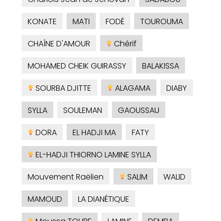
KONATE
MATI
FODÉ
TOUROUMA
CHAÎNE D'AMOUR
Chérif
MOHAMED CHEIK GUIRASSY
BALAKISSA
SOURBA DJITTE
ALAGAMA
DIABY
SYLLA
SOULEMAN
GAOUSSAU
DORA
EL HADJI MA
FATY
EL-HADJI THIORNO LAMINE SYLLA
Mouvement Raëlien
SALIM
WALID
MAMOUD
LA DIANÉTIQUE