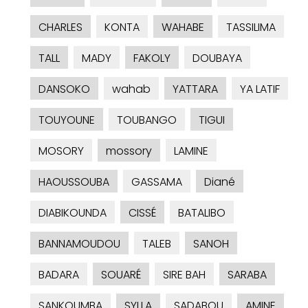
CHARLES
KONTA
WAHABE
TASSILIMA
TALL
MADY
FAKOLY
DOUBAYA
DANSOKO
wahab
YATTARA
YA LATIF
TOUYOUNE
TOUBANGO
TIGUI
MOSORY
mossory
LAMINE
HAOUSSOUBA
GASSAMA
Diané
DIABIKOUNDA
CISSÉ
BATALIBO
BANNAMOUDOU
TALEB
SANOH
BADARA
SOUARÉ
SIRE BAH
SARABA
SANKOUMBA
SYLLA
SADABOU
AMINE