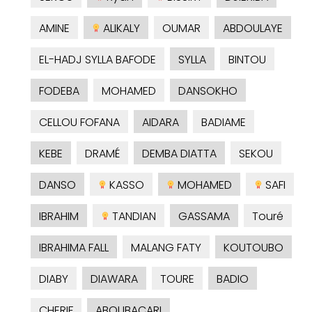
AMINE
ALIKALY
OUMAR
ABDOULAYE
EL-HADJ SYLLA BAFODE
SYLLA
BINTOU
FODEBA
MOHAMED
DANSOKHO
CELLOU FOFANA
AIDARA
BADIAME
KEBE
DRAMÉ
DEMBA DIATTA
SEKOU
DANSO
KASSO
MOHAMED
SAFI
IBRAHIM
TANDIAN
GASSAMA
Touré
IBRAHIMA FALL
MALANG FATY
KOUTOUBO
DIABY
DIAWARA
TOURE
BADIO
CHERIF
ABOUBACARI