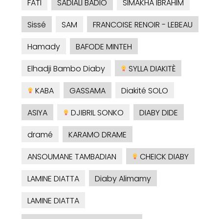
FATI
SADIALI BADIO
SIMAKHA IBRAHIM
Sissé
SAM
FRANCOISE RENOIR - LEBEAU
Hamady
BAFODE MINTEH
Elhadji Bambo Diaby
SYLLA DIAKITÈ
KABA
GASSAMA
Diakité SOLO
ASIYA
DJIBRIL SONKO
DIABY DIDE
dramé
KARAMO DRAME
ANSOUMANE TAMBADIAN
CHEICK DIABY
LAMINE DIATTA
Diaby Alimamy
LAMINE DIATTA