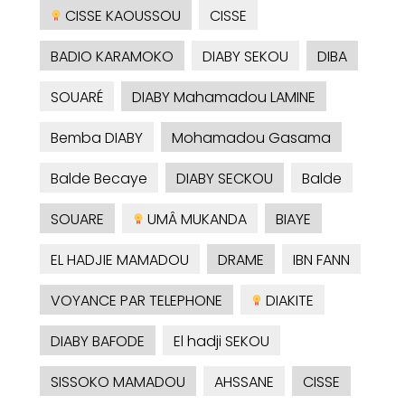
CISSE KAOUSSOU
CISSE
BADIO KARAMOKO
DIABY SEKOU
DIBA
SOUARÉ
DIABY Mahamadou LAMINE
Bemba DIABY
Mohamadou Gasama
Balde Becaye
DIABY SECKOU
Balde
SOUARE
UMÂ MUKANDA
BIAYE
EL HADJIE MAMADOU
DRAME
IBN FANN
VOYANCE PAR TELEPHONE
DIAKITE
DIABY BAFODE
El hadji SEKOU
SISSOKO MAMADOU
AHSSANE
CISSE