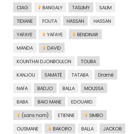
CIAG
BANGALY
TASLIMY
SALIM
TIDIANE
FOUTA
HASSAN
HASSAN
YAFAYE
YAFAYE
BENDINAR
MANDA
DAVID
KOUNTHAI DJONBOULON
TOUBA
KANJOU
SAMATÉ
TATABA
Dramé
NAFA
BADJO
BALLA
MOUSSA
BABA
BAIO MANE
EDOUARD
(sans nom)
ETIENNE
SIMBO
OUSMANE
BAKORO
BALLA
JACKOB