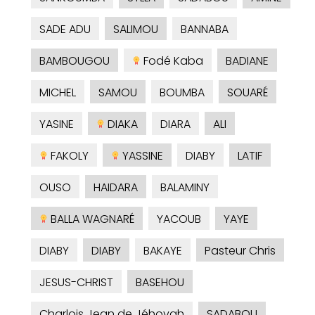
SADE ADU
SALIMOU
BANNABA
BAMBOUGOU
Fodé Kaba
BADIANE
MICHEL
SAMOU
BOUMBA
SOUARÉ
YASINE
DIAKA
DIARA
ALI
FAKOLY
YASSINE
DIABY
LATIF
OUSO
HAIDARA
BALAMINY
BALLA WAGNARÉ
YACOUB
YAYE
DIABY
DIABY
BAKAYE
Pasteur Chris
JESUS-CHRIST
BASEHOU
Charlois Jean de Jéhovah
SADABOU