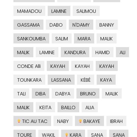
MAMADOU
LAMINE
SALIMOU
GASSAMA
DABO
N'DAMY
BANNY
SANKOUMBA
SALIM
MARA
MALIK
MALIK
LAMINE
KANDURA
HAMID
ALI
CONDE Alli
KAYAH
KAYAH
KAYAH
TOUNKARA
LASSANA
KÉBÉ
KAYA
TALI
DIBA
DABYA
BRUNO
MALIK
MALIK
KEITA
BAILLO
ALIA
TIC AU TAC
NABY
BAKAYE
IBRAH
TOURE
WAKIL
KARA
SANA
SANA