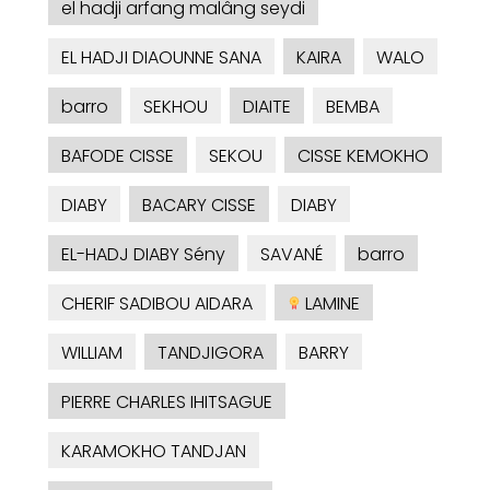
el hadji arfang malâng seydi
EL HADJI DIAOUNNE SANA
KAIRA
WALO
barro
SEKHOU
DIAITE
BEMBA
BAFODE CISSE
SEKOU
CISSE KEMOKHO
DIABY
BACARY CISSE
DIABY
EL-HADJ DIABY Sény
SAVANÉ
barro
CHERIF SADIBOU AIDARA
LAMINE
WILLIAM
TANDJIGORA
BARRY
PIERRE CHARLES IHITSAGUE
KARAMOKHO TANDJAN