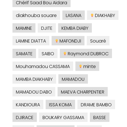
Chérif Saad Bou Aidara
diakhouba souare
LASANA
DIAKHABY
MAMINE
DJITE
KEMBA DIABY
LAMINE DIATTA
MAFONDJI
Souaré
SAMATE
SAIBO
Raymond DUBROC
Mouhamadou CASSAMA
minte
MAMBA DIAKHABY
MAMADOU
MAMADOU DABO
MAEVA CHARPENTIER
KANDIOURA
ISSA KOMA
DRAME BAMBO
DJIRACE
BOUKARY GASSAMA
BASSE