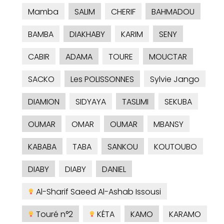
Mamba
SALIM
CHERIF
BAHMADOU
BAMBA
DIAKHABY
KARIM
SENY
CABIR
ADAMA
TOURE
MOUCTAR
SACKO
Les POLISSONNES
Sylvie Jango
DIAMION
SIDYAYA
TASLIMI
SEKUBA
OUMAR
OMAR
OUMAR
MBANSY
KABABA
TABA
SANKOU
KOUTOUBO
DIABY
DIABY
DANIEL
Al-Sharif Saeed Al-Ashab Issousi
Touré n°2
KÉTA
KAMO
KARAMO