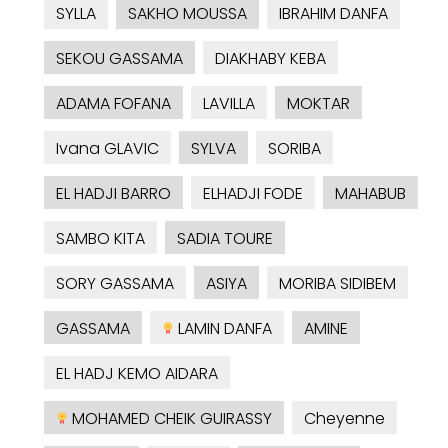
SYLLA
SAKHO MOUSSA
IBRAHIM DANFA
SEKOU GASSAMA
DIAKHABY KEBA
ADAMA FOFANA
LAVILLA
MOKTAR
Ivana GLAVIC
SYLVA
SORIBA
EL HADJI BARRO
ELHADJI FODE
MAHABUB
SAMBO KITA
SADIA TOURE
SORY GASSAMA
ASIYA
MORIBA SIDIBEM
GASSAMA
LAMIN DANFA
AMINE
EL HADJ KEMO AIDARA
MOHAMED CHEIK GUIRASSY
Cheyenne