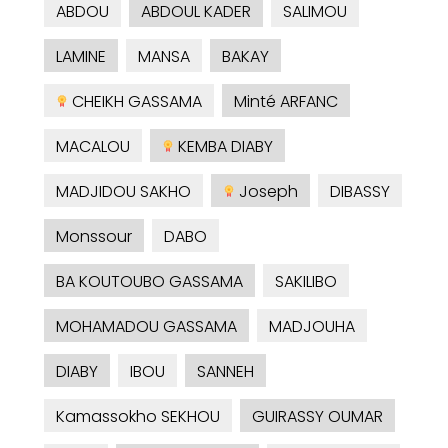
ABDOU
ABDOUL KADER
SALIMOU
LAMINE
MANSA
BAKAY
CHEIKH GASSAMA
Minté ARFANC
MACALOU
KEMBA DIABY
MADJIDOU SAKHO
Joseph
DIBASSY
Monssour
DABO
BA KOUTOUBO GASSAMA
SAKILIBO
MOHAMADOU GASSAMA
MADJOUHA
DIABY
IBOU
SANNEH
Kamassokho SEKHOU
GUIRASSY OUMAR