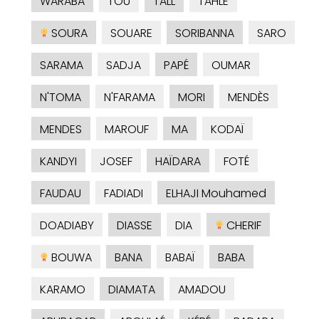
WARABA
TOU
TALL
TAHLE
SOURA
SOUARE
SORIBANNA
SARO
SARAMA
SADJA
PAPÉ
OUMAR
N'TOMA
N'FARAMA
MORI
MENDÈS
MENDES
MAROUF
MA
KODAÏ
KANDYI
JOSEF
HAÏDARA
FOTÉ
FAUDAU
FADIADI
ELHAJI Mouhamed
DOADIABY
DIASSE
DIA
CHERIF
BOUWA
BANA
BABAÏ
BABA
KARAMO
DIAMATA
AMADOU