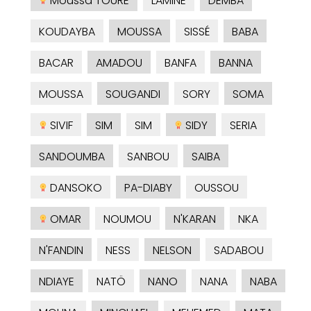
Moussa TOURE
LAMINE
DEMBA
KOUDAYBA
MOUSSA
SISSÉ
BABA
BACAR
AMADOU
BANFA
BANNA
MOUSSA
SOUGANDI
SORY
SOMA
SIVIF
SIM
SIM
SIDY
SERIA
SANDOUMBA
SANBOU
SAIBA
DANSOKO
PA-DIABY
OUSSOU
OMAR
NOUMOU
N'KARAN
NKA
N'FANDIN
NESS
NELSON
SADABOU
NDIAYE
NATÖ
NANO
NANA
NABA