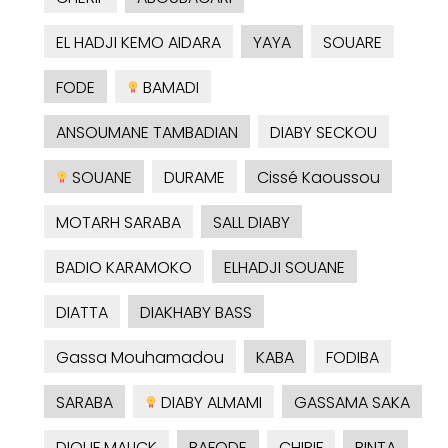
EL HADJI KEMO AIDARA
YAYA
SOUARE
FODE
BAMADI
ANSOUMANE TAMBADIAN
DIABY SECKOU
SOUANE
DURAME
Cissé Kaoussou
MOTARH SARABA
SALL DIABY
BADIO KARAMOKO
ELHADJI SOUANE
DIATTA
DIAKHABY BASS
Gassa Mouhamadou
KABA
FODIBA
SARABA
DIABY ALMAMI
GASSAMA SAKA
DIOUF MALICK
BAFODE
CHIRIF
BINTA