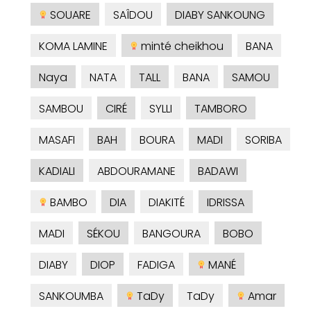
SOUARE
SAÎDOU
DIABY SANKOUNG
KOMA LAMINE
minté cheikhou
BANA
Naya
NATA
TALL
BANA
SAMOU
SAMBOU
CIRÉ
SYLLI
TAMBORO
MASAFI
BAH
BOURA
MADI
SORIBA
KADIALI
ABDOURAMANE
BADAWI
BAMBO
DIA
DIAKITÉ
IDRISSA
MADI
SÉKOU
BANGOURA
BOBO
DIABY
DIOP
FADIGA
MANÉ
SANKOUMBA
TaDy
TaDy
Amar