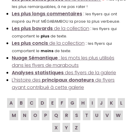
les plus remarquables, à ne pas rater !
Les plus longs commentaires
:
les flyers qui ont
inspiré au Prof. MÉGABAMBOU la prose la plus verbeuse.
Les plus bavards
de la collection
:
les flyers qui
comportent le
plus
de texte.
Les plus concis
de la collection
:
les flyers qui
comportent le
moins
de texte.
Nuage Sémantique
: les mots les plus utilisés
dans les flyers de marabouts
Analyses statistiques
des flyers de la galerie
L'histoire des
principaux donateurs
de flyers
ayant contribué à cette galerie
A
B
C
D
E
F
G
H
I
J
K
L
M
N
O
P
Q
R
S
T
U
V
W
X
Y
Z