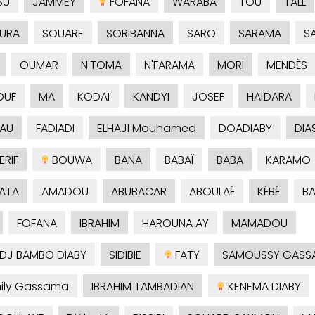
SU
JAMMEY
FOFANA
WARABA
TOU
TALL
URA
SOUARE
SORIBANNA
SARO
SARAMA
S
OUMAR
N'TOMA
N'FARAMA
MORI
MENDÈS
OUF
MA
KODAÏ
KANDYI
JOSEF
HAÏDARA
AU
FADIADI
ELHAJI Mouhamed
DOADIABY
DIA
RIF
BOUWA
BANA
BABAÏ
BABA
KARAMO
ATA
AMADOU
ABUBACAR
ABOULAÉ
KÉBÉ
B
FOFANA
IBRAHIM
HAROUNA AY
MAMADOU
ADJ BAMBO DIABY
SIDIBIE
FATY
SAMOUSSY GASS
ily Gassama
IBRAHIM TAMBADIAN
KENEMA DIABY