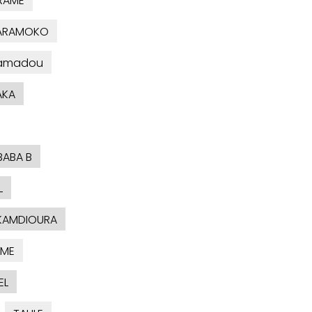
RAME
KARAMOKO
amadou
AKA
BABA B
L
KAMDIOURA
AME
EL