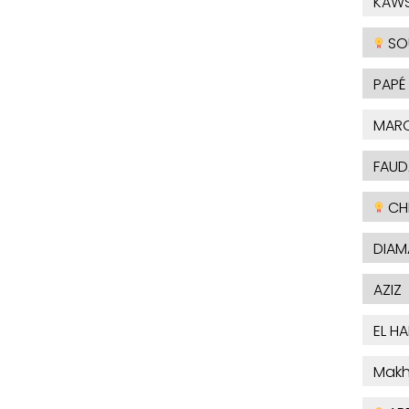
KAW
SO
PAPÉ
MAR
FAUD
CHE
DIAM
AZIZ
EL H
Makh