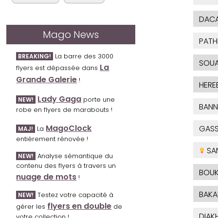
DAC
Mago News
PATH
La barre des 3000
BREAKING!
SOUA
La
flyers est dépassée dans
Grande Galerie
!
HERE
Lady Gaga
porte une
NEW!
BANN
robe en flyers de marabouts !
MagoClock
GAS
La
MAJ!
entièrement rénovée !
SA
Analyse sémantique du
NEW!
contenu des flyers à travers un
BOUK
nuage de mots
!
BAKA
Testez votre capacité à
NEW!
flyers en double
gérer les
de
DIAKH
votre collection !