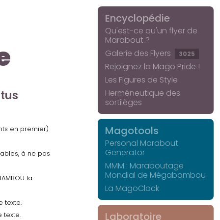
Encyclopédie
Qu'est-ce qu'un flyer de
Marabout ?
e
Galerie des Flyers
3025
Rejoignez la Mago Pride !
Les Figures de Style
Herméneutique des
ctus
sortilèges
Magotools
ents en premier)
Personal Marabout
Generator
uables, à ne pas
MMM : Maraboutage
Mondial de Mégabambou
GABAMBOU la
La MagoClock
 texte.
Laboratoire
 texte.