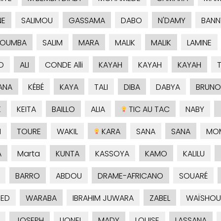
NE
SALIMOU
GASSAMA
DABO
N'DAMY
BANN
KOUMBA
SALIM
MARA
MALIK
MALIK
LAMINE
D
ALI
CONDE Alli
KAYAH
KAYAH
KAYAH
ANA
KÉBÉ
KAYA
TALI
DIBA
DABYA
BRUNO
K
KEITA
BAILLO
ALIA
TIC AU TAC
NABY
H
TOURE
WAKIL
KARA
SANA
SANA
MO
A
Marta
KUNTA
KASSOYA
KAMO
KALILU
BARRO
ABDOU
DRAME-AFRICANO
SOUARÉ
ED
WARABA
IBRAHIM JUWARA
ZABEL
WAÏSHOU
JOSEPH
LIONEL
MADY
LOUISE
LASSANA