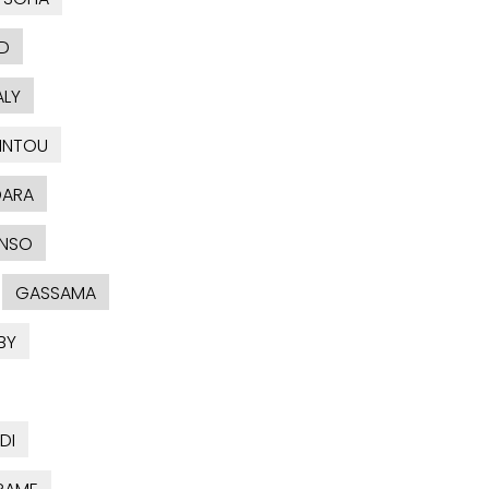
D
ALY
INTOU
DARA
NSO
GASSAMA
BY
DI