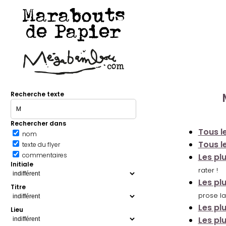
Marabouts
de Papier
Recherche texte
Rechercher dans
Tous le
nom
Tous le
texte du flyer
commentaires
Les pl
Initiale
rater !
Les pl
Titre
prose la
Les pl
Lieu
Les pl