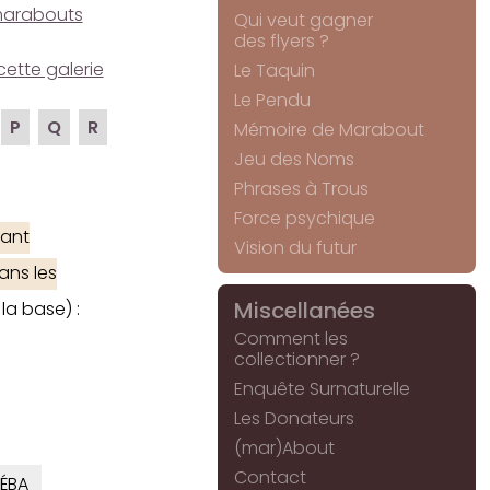
e marabouts
Qui veut gagner
des flyers ?
cette galerie
Le Taquin
Le Pendu
P
Q
R
Mémoire de Marabout
Jeu des Noms
Phrases à Trous
Force psychique
ant
Vision du futur
ans les
Miscellanées
la base) :
Comment les
collectionner ?
Enquête Surnaturelle
Les Donateurs
(mar)About
Contact
ÉBA