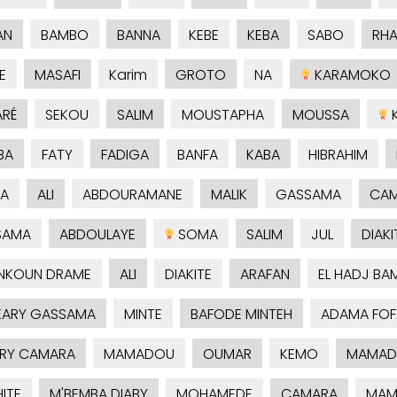
AN
BAMBO
BANNA
KEBE
KEBA
SABO
RH
E
MASAFI
Karim
GROTO
NA
KARAMOKO
RÉ
SEKOU
SALIM
MOUSTAPHA
MOUSSA
K
BA
FATY
FADIGA
BANFA
KABA
HIBRAHIM
A
ALI
ABDOURAMANE
MALIK
GASSAMA
CA
SAMA
ABDOULAYE
SOMA
SALIM
JUL
DIAKI
NKOUN DRAME
ALI
DIAKITE
ARAFAN
EL HADJ BA
ARY GASSAMA
MINTE
BAFODE MINTEH
ADAMA FOF
RY CAMARA
MAMADOU
OUMAR
KEMO
MAMAD
ITE
M'BEMBA DIABY
MOHAMEDE
CAMARA
MAM