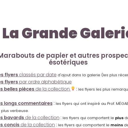
La Grande Galeri
Marabouts de papier et autres prospe
ésotériques
s flyers
classés par date
d'ajout dans la galerie (les plus réc
s flyers
par ordre alphabétique
us belles pièces
de la collection
:
les flyers les plus remarq
us longs commentaires
:
les flyers qui ont inspiré au Prof. MÉ
 plus verbeuse.
us bavards
de la collection
:
les flyers qui comportent le
plus
de
us concis
de la collection
:
les flyers qui comportent le
moins
de