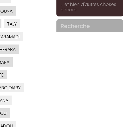
... et bien d'autres choses
encore
AOUNA
TALY
Recherche
ARAMADI
HERABA
MARA
TE
MBO DIABY
ANA
OU
ADOU