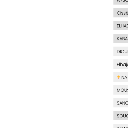
ANSO
Ciss
ELHA
KABA
DIOU
Elha
NA
MOU
SAN
SOUG