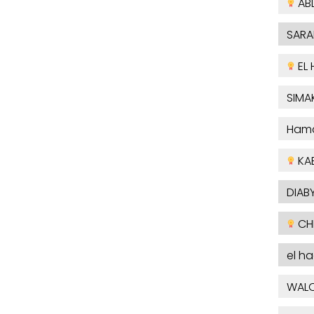
AB
SARA
EL 
SIMA
Ham
KA
DIABY
CHE
el h
WAL