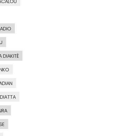
ACALOU
BADIO
U
 DIAKITÈ
ONKO
ADIAN
 DIATTA
IRA
SE