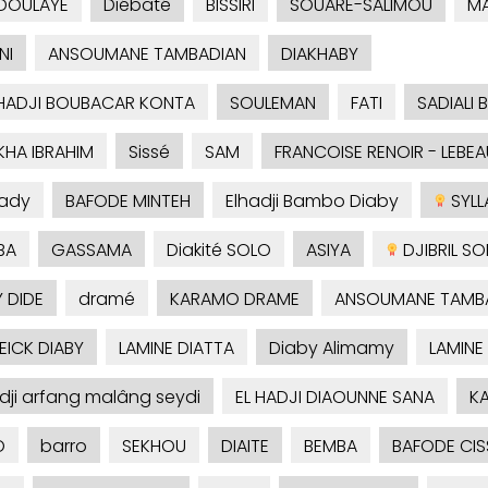
DOULAYE
Diébaté
BISSIRI
SOUARE-SALIMOU
M
NI
ANSOUMANE TAMBADIAN
DIAKHABY
HADJI BOUBACAR KONTA
SOULEMAN
FATI
SADIALI 
KHA IBRAHIM
Sissé
SAM
FRANCOISE RENOIR - LEBEA
ady
BAFODE MINTEH
Elhadji Bambo Diaby
SYLLA
BA
GASSAMA
Diakité SOLO
ASIYA
DJIBRIL S
 DIDE
dramé
KARAMO DRAME
ANSOUMANE TAMB
ICK DIABY
LAMINE DIATTA
Diaby Alimamy
LAMINE
adji arfang malâng seydi
EL HADJI DIAOUNNE SANA
KA
O
barro
SEKHOU
DIAITE
BEMBA
BAFODE CIS