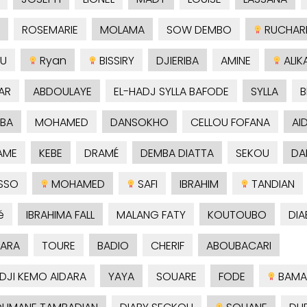
ROSEMARIE
MOLAMA
SOW DEMBO
RUCHAR
U
Ryan
BISSIRY
DJIERIBA
AMINE
ALIK
AR
ABDOULAYE
EL-HADJ SYLLA BAFODE
SYLLA
B
BA
MOHAMED
DANSOKHO
CELLOU FOFANA
AI
AME
KEBE
DRAMÉ
DEMBA DIATTA
SEKOU
DA
SSO
MOHAMED
SAFI
IBRAHIM
TANDIAN
é
IBRAHIMA FALL
MALANG FATY
KOUTOUBO
DIA
ARA
TOURE
BADIO
CHERIF
ABOUBACARI
ADJI KEMO AIDARA
YAYA
SOUARE
FODE
BAMA