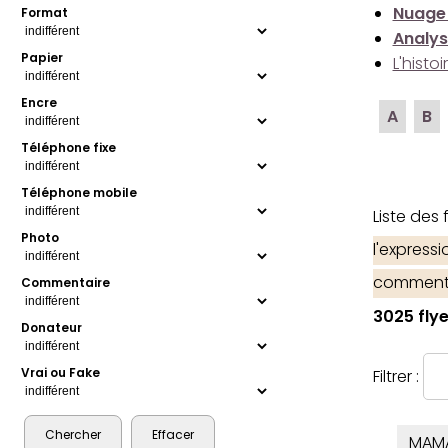
Nuage
Format
Analys
Papier
L'histo
Encre
A
B
Téléphone fixe
Téléphone mobile
Liste des
Photo
l'express
comment
Commentaire
3025 flye
Donateur
Vrai ou Fake
Filtrer :
MAM