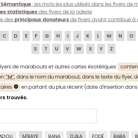
 Sémantique
: les mots les plus utilisés dans les flyers d
es statistiques
des flyers de la galerie
ire des
principaux donateurs
de flyers ayant contribué à 
C
D
E
F
G
H
I
J
K
L
M
N
O
S
T
U
V
W
X
Y
Z
 flyers de marabouts et autres cartes ésotériques
conten
ion
"M"
, dans le nom du marabout, dans le texte du flyer, d
aires
en partant du plus récent (date d'insertion dans 
rs trouvés.
ADOU
M'BAYE
BANA
DJILA
FODÉ
BABA
B