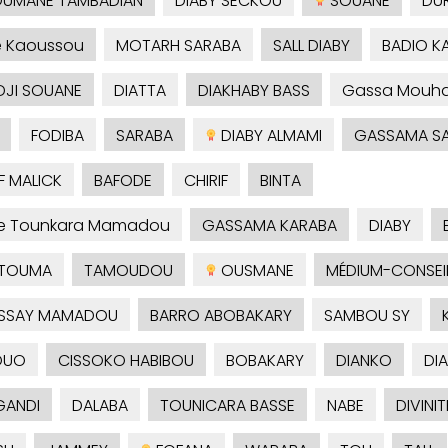
UMANE TAMBADIAN
DIABY SECKOU
SOUANE
DU
é Kaoussou
MOTARH SARABA
SALL DIABY
BADIO 
DJI SOUANE
DIATTA
DIAKHABY BASS
Gassa Mouh
FODIBA
SARABA
DIABY ALMAMI
GASSAMA S
F MALICK
BAFODE
CHIRIF
BINTA
je Tounkara Mamadou
GASSAMA KARABA
DIABY
TOUMA
TAMOUDOU
OUSMANE
MÉDIUM-CONSEI
SSAY MAMADOU
BARRO ABOBAKARY
SAMBOU SY
OUO
CISSOKO HABIBOU
BOBAKARY
DIANKO
DI
ANDI
DALABA
TOUNICARA BASSE
NABE
DIVINIT