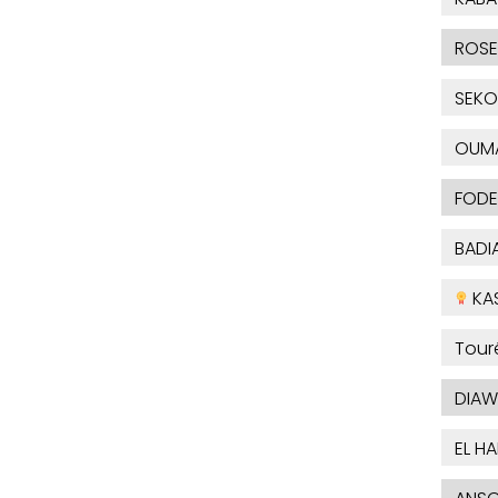
ROSE
SEKO
OUM
FODE
BADI
KA
Tour
DIAW
EL H