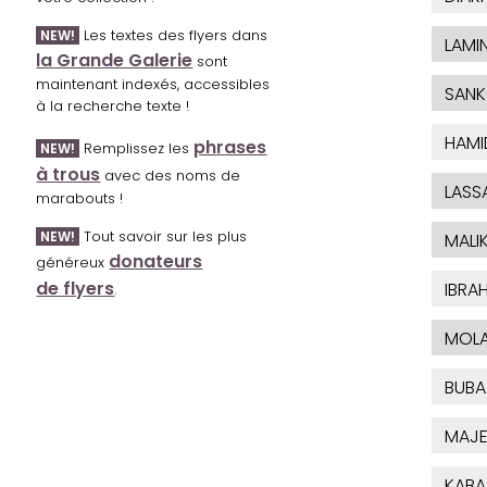
Les textes des flyers dans
NEW!
LAMI
la Grande Galerie
sont
maintenant indexés, accessibles
SAN
à la recherche texte !
HAMI
phrases
Remplissez les
NEW!
à trous
avec des noms de
LASS
marabouts !
Tout savoir sur les plus
NEW!
MALI
donateurs
généreux
de flyers
IBRA
.
MOL
BUBA
MAJE
KABA