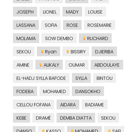
JOSEPH
LIONEL
MADY
LOUISE
LASSANA
SOFIA
ROSE
ROSEMARIE
MOLAMA
SOW DEMBO
RUCHARD
SEKOU
Ryan
BISSIRY
DJIERIBA
AMINE
ALIKALY
OUMAR
ABDOULAYE
EL-HADJ SYLLA BAFODE
SYLLA
BINTOU
FODEBA
MOHAMED
DANSOKHO
CELLOU FOFANA
AIDARA
BADIAME
KEBE
DRAMÉ
DEMBA DIATTA
SEKOU
DANSO
KASSO
MOHAMED
SAFI