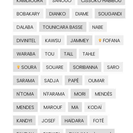
KAMDIOURA
SANOUO
CISSOKO HABIBOU
BOBAKARY
DIANKO
DIAME
SOUGANDI
DALABA
TOUNICARA BASSE
NABE
DIVINITEL
KAWSU
JAMMEY
FOFANA
WARABA
TOU
TALL
TAHLE
SOURA
SOUARE
SORIBANNA
SARO
SARAMA
SADJA
PAPÉ
OUMAR
N'TOMA
N'FARAMA
MORI
MENDÈS
MENDES
MAROUF
MA
KODAÏ
KANDYI
JOSEF
HAÏDARA
FOTÉ