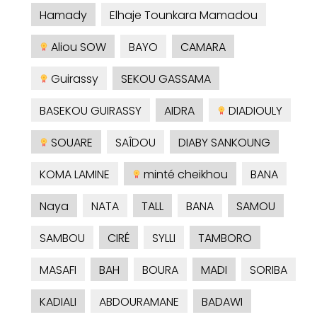
Hamady
Elhaje Tounkara Mamadou
Aliou SOW
BAYO
CAMARA
Guirassy
SEKOU GASSAMA
BASEKOU GUIRASSY
AIDRA
DIADIOULY
SOUARE
SAÎDOU
DIABY SANKOUNG
KOMA LAMINE
minté cheikhou
BANA
Naya
NATA
TALL
BANA
SAMOU
SAMBOU
CIRÉ
SYLLI
TAMBORO
MASAFI
BAH
BOURA
MADI
SORIBA
KADIALI
ABDOURAMANE
BADAWI