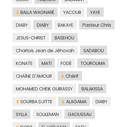
BALLA WAGNARÉ
YACOUB
YAYE
DIABY
DIABY
BAKAYE
Pasteur Chris
JESUS-CHRIST
BASEHOU
Charlois Jean de Jéhovah
SADABOU
KONATE
MATI
FODÉ
TOUROUMA
CHAÎNE D'AMOUR
Chérif
MOHAMED CHEIK GUIRASSY
BALAKISSA
SOURBA DJITTE
ALAGAMA
DIABY
SYLLA
SOULEMAN
GAOUSSAU