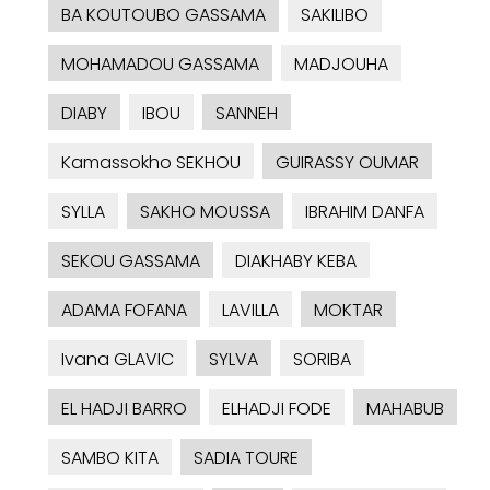
BA KOUTOUBO GASSAMA
SAKILIBO
MOHAMADOU GASSAMA
MADJOUHA
DIABY
IBOU
SANNEH
Kamassokho SEKHOU
GUIRASSY OUMAR
SYLLA
SAKHO MOUSSA
IBRAHIM DANFA
SEKOU GASSAMA
DIAKHABY KEBA
ADAMA FOFANA
LAVILLA
MOKTAR
Ivana GLAVIC
SYLVA
SORIBA
EL HADJI BARRO
ELHADJI FODE
MAHABUB
SAMBO KITA
SADIA TOURE