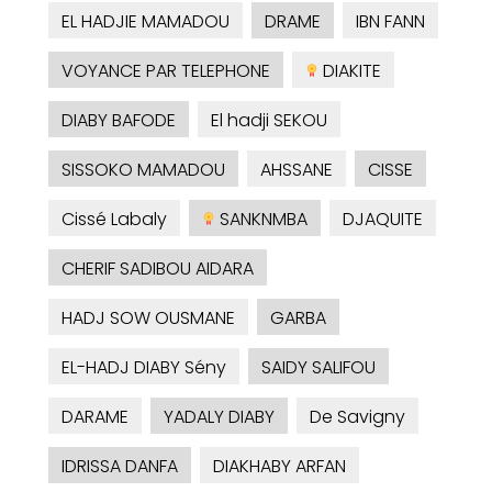
EL HADJIE MAMADOU
DRAME
IBN FANN
VOYANCE PAR TELEPHONE
DIAKITE
DIABY BAFODE
El hadji SEKOU
SISSOKO MAMADOU
AHSSANE
CISSE
Cissé Labaly
SANKNMBA
DJAQUITE
CHERIF SADIBOU AIDARA
HADJ SOW OUSMANE
GARBA
EL-HADJ DIABY Sény
SAIDY SALIFOU
DARAME
YADALY DIABY
De Savigny
IDRISSA DANFA
DIAKHABY ARFAN