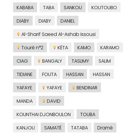
KABABA
TABA
SANKOU
KOUTOUBO
DIABY
DIABY
DANIEL
Al-Sharif Saeed Al-Ashab Issousi
Touré n°2
KÉTA
KAMO
KARAMO
CIAG
BANGALY
TASLIMY
SALIM
TIDIANE
FOUTA
HASSAN
HASSAN
YAFAYE
YAFAYE
BENDINAR
MANDA
DAVID
KOUNTHAI DJONBOULON
TOUBA
KANJOU
SAMATÉ
TATABA
Dramé