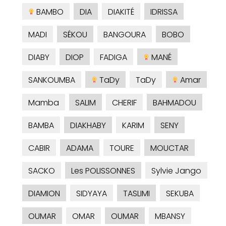
BAMBO
DIA
DIAKITÉ
IDRISSA
MADI
SÉKOU
BANGOURA
BOBO
DIABY
DIOP
FADIGA
MANÉ
SANKOUMBA
TaDy
TaDy
Amar
Mamba
SALIM
CHERIF
BAHMADOU
BAMBA
DIAKHABY
KARIM
SENY
CABIR
ADAMA
TOURE
MOUCTAR
SACKO
Les POLISSONNES
Sylvie Jango
DIAMION
SIDYAYA
TASLIMI
SEKUBA
OUMAR
OMAR
OUMAR
MBANSY