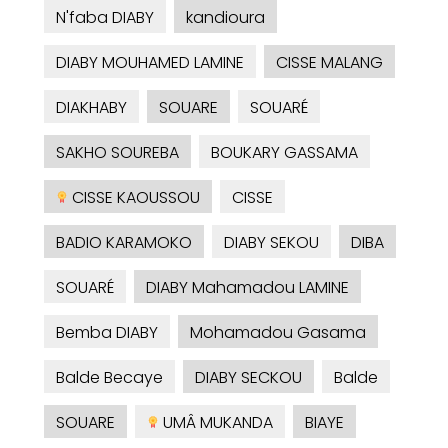
N'faba DIABY
kandioura
DIABY MOUHAMED LAMINE
CISSE MALANG
DIAKHABY
SOUARE
SOUARÉ
SAKHO SOUREBA
BOUKARY GASSAMA
CISSE KAOUSSOU
CISSE
BADIO KARAMOKO
DIABY SEKOU
DIBA
SOUARÉ
DIABY Mahamadou LAMINE
Bemba DIABY
Mohamadou Gasama
Balde Becaye
DIABY SECKOU
Balde
SOUARE
UMÂ MUKANDA
BIAYE