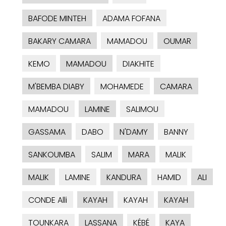
BAFODE MINTEH
ADAMA FOFANA
BAKARY CAMARA
MAMADOU
OUMAR
KEMO
MAMADOU
DIAKHITE
M'BEMBA DIABY
MOHAMEDE
CAMARA
MAMADOU
LAMINE
SALIMOU
GASSAMA
DABO
N'DAMY
BANNY
SANKOUMBA
SALIM
MARA
MALIK
MALIK
LAMINE
KANDURA
HAMID
ALI
CONDE Alli
KAYAH
KAYAH
KAYAH
TOUNKARA
LASSANA
KÉBÉ
KAYA