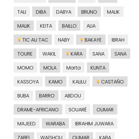
TALI
DIBA
DABYA
BRUNO
MALIK
MALIK
KEITA
BAILLO
ALIA
TIC AU TAC
NABY
BAKAYE
IBRAH
TOURE
WAKIL
KARA
SANA
SANA
MOMO
MOLA
Marta
KUNTA
KASSOYA
KAMO
KALILU
CASTAÑO
BUBA
BARRO
ABDOU
DRAME-AFRICANO
SOUARÉ
OUMAR
MAJEED
WARABA
IBRAHIM JUWARA
ZABEL
WAÏSHOU
OUMAR
KABA