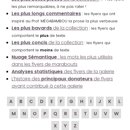
les plus remarquables, à ne pas rater !
Les plus longs commentaires
:
les flyers qui ont
inspiré au Prof. MÉGABAMBOU la prose la plus verbeuse.
Les plus bavards
de la collection
:
les flyers qui
comportent le
plus
de texte.
Les plus concis
de la collection
:
les flyers qui
comportent le
moins
de texte.
Nuage Sémantique
: les mots les plus utilisés
dans les flyers de marabouts
Analyses statistiques
des flyers de la galerie
L'histoire des
principaux donateurs
de flyers
ayant contribué à cette galerie
A
B
C
D
E
F
G
H
I
J
K
L
M
N
O
P
Q
R
S
T
U
V
W
X
Y
Z