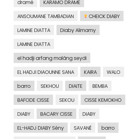
dramé
KARAMO DRAME
ANSOUMANE TAMBADIAN
CHEICK DIABY
LAMINE DIATTA
Diaby Alimamy
LAMINE DIATTA
el hadji arfang malâng seydi
EL HADJI DIAOUNNE SANA
KAIRA
WALO
barro
SEKHOU
DIAITE
BEMBA
BAFODE CISSE
SEKOU
CISSE KEMOKHO
DIABY
BACARY CISSE
DIABY
EL-HADJ DIABY Sény
SAVANÉ
barro