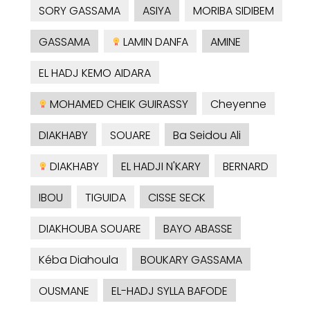
SORY GASSAMA
ASIYA
MORIBA SIDIBEM
GASSAMA
LAMIN DANFA
AMINE
EL HADJ KEMO AIDARA
MOHAMED CHEIK GUIRASSY
Cheyenne
DIAKHABY
SOUARE
Ba Seidou Ali
DIAKHABY
EL HADJI N'KARY
BERNARD
IBOU
TIGUIDA
CISSE SECK
DIAKHOUBA SOUARE
BAYO ABASSE
Kéba Diahoula
BOUKARY GASSAMA
OUSMANE
EL-HADJ SYLLA BAFODE