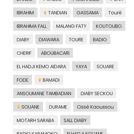
IBRAHIM
TANDIAN
GASSAMA
Touré
IBRAHIMA FALL
MALANG FATY
KOUTOUBO
DIABY
DIAWARA
TOURE
BADIO
CHERIF
ABOUBACARI
EL HADJI KEMO AIDARA
YAYA
SOUARE
FODE
BAMADI
ANSOUMANE TAMBADIAN
DIABY SECKOU
SOUANE
DURAME
Cissé Kaoussou
MOTARH SARABA
SALL DIABY
BADIO KARAMOKO
ELHADJI SOUANE