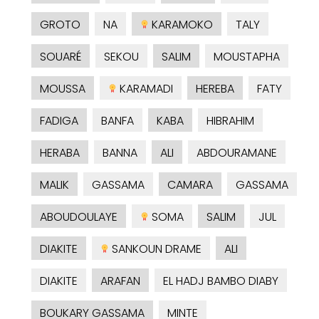
GROTO
NA
KARAMOKO
TALY
SOUARÉ
SEKOU
SALIM
MOUSTAPHA
MOUSSA
KARAMADI
HEREBA
FATY
FADIGA
BANFA
KABA
HIBRAHIM
HERABA
BANNA
ALI
ABDOURAMANE
MALIK
GASSAMA
CAMARA
GASSAMA
ABOUDOULAYE
SOMA
SALIM
JUL
DIAKITE
SANKOUN DRAME
ALI
DIAKITE
ARAFAN
EL HADJ BAMBO DIABY
BOUKARY GASSAMA
MINTE