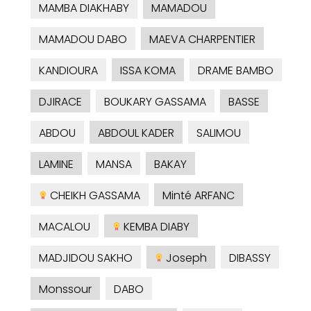
MAMBA DIAKHABY
MAMADOU
MAMADOU DABO
MAEVA CHARPENTIER
KANDIOURA
ISSA KOMA
DRAME BAMBO
DJIRACE
BOUKARY GASSAMA
BASSE
ABDOU
ABDOUL KADER
SALIMOU
LAMINE
MANSA
BAKAY
CHEIKH GASSAMA
Minté ARFANC
MACALOU
KEMBA DIABY
MADJIDOU SAKHO
Joseph
DIBASSY
Monssour
DABO