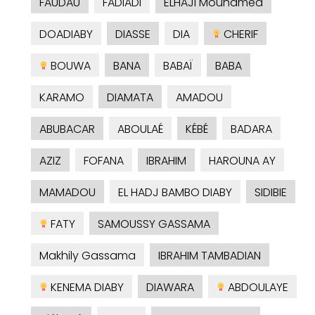
FAUDAU
FADIADI
ELHAJI Mouhamed
DOADIABY
DIASSE
DIA
CHERIF
BOUWA
BANA
BABAÏ
BABA
KARAMO
DIAMATA
AMADOU
ABUBACAR
ABOULAÉ
KÉBÉ
BADARA
AZIZ
FOFANA
IBRAHIM
HAROUNA AY
MAMADOU
EL HADJ BAMBO DIABY
SIDIBIE
FATY
SAMOUSSY GASSAMA
Makhily Gassama
IBRAHIM TAMBADIAN
KENEMA DIABY
DIAWARA
ABDOULAYE