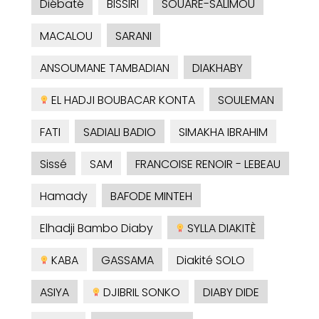
Diébaté
BISSIRI
SOUARE-SALIMOU
MACALOU
SARANI
ANSOUMANE TAMBADIAN
DIAKHABY
EL HADJI BOUBACAR KONTA
SOULEMAN
FATI
SADIALI BADIO
SIMAKHA IBRAHIM
Sissé
SAM
FRANCOISE RENOIR - LEBEAU
Hamady
BAFODE MINTEH
Elhadji Bambo Diaby
SYLLA DIAKITÈ
KABA
GASSAMA
Diakité SOLO
ASIYA
DJIBRIL SONKO
DIABY DIDE