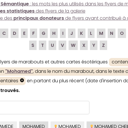
 Sémantique
: les mots les plus utilisés dans les flyers d
es statistiques
des flyers de la galerie
ire des
principaux donateurs
de flyers ayant contribué à 
C
D
E
F
G
H
I
J
K
L
M
N
O
S
T
U
V
W
X
Y
Z
 flyers de marabouts et autres cartes ésotériques
conten
ion
"Mohamed"
, dans le nom du marabout, dans le texte d
entaires
en partant du plus récent (date d'insertion da
 trouvés.
AMEDE
MOHAMED
MOHAMED
MOHAMED CHEIK