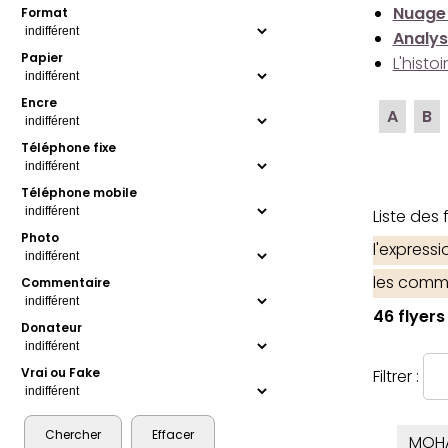
Nuage
Format
Analys
Papier
L'histo
Encre
A
B
Téléphone fixe
Téléphone mobile
Liste des
Photo
l'express
les comm
Commentaire
46 flyers
Donateur
Vrai ou Fake
Filtrer :
MOH