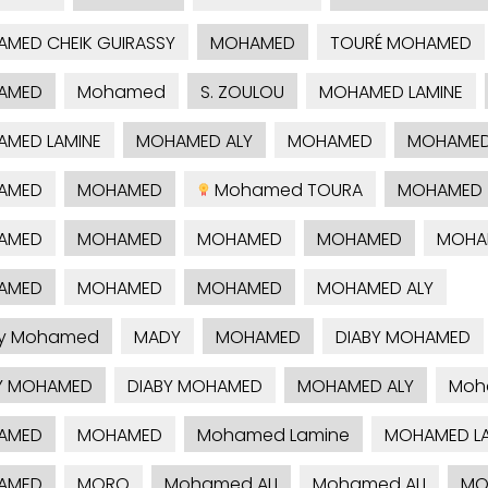
MED CHEIK GUIRASSY
MOHAMED
TOURÉ MOHAMED
AMED
Mohamed
S. ZOULOU
MOHAMED LAMINE
MED LAMINE
MOHAMED ALY
MOHAMED
MOHAME
AMED
MOHAMED
Mohamed TOURA
MOHAMED
AMED
MOHAMED
MOHAMED
MOHAMED
MOHA
AMED
MOHAMED
MOHAMED
MOHAMED ALY
by Mohamed
MADY
MOHAMED
DIABY MOHAMED
Y MOHAMED
DIABY MOHAMED
MOHAMED ALY
Moh
AMED
MOHAMED
Mohamed Lamine
MOHAMED LA
AMED
MORO
Mohamed ALI
Mohamed ALI
MO