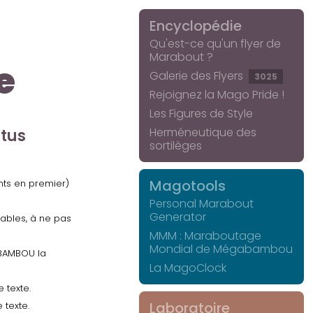
Encyclopédie
Qu'est-ce qu'un flyer de
Marabout ?
e
Galerie des Flyers
3025
Rejoignez la Mago Pride !
Les Figures de Style
Herméneutique des
ctus
sortilèges
Magotools
ents en premier)
Personal Marabout
Generator
uables, à ne pas
MMM : Maraboutage
Mondial de Mégabambou
GABAMBOU la
La MagoClock
 texte.
Laboratoire
 texte.