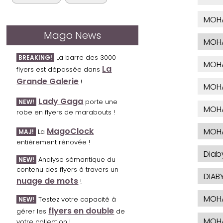
MOHA
Mago News
MOH
La barre des 3000
BREAKING!
MOHA
La
flyers est dépassée dans
Grande Galerie
!
MOH
Lady Gaga
porte une
NEW!
MOH
robe en flyers de marabouts !
MagoClock
MOH
La
MAJ!
entièrement rénovée !
Dia
Analyse sémantique du
NEW!
contenu des flyers à travers un
DIAB
nuage de mots
!
MOH
Testez votre capacité à
NEW!
flyers en double
gérer les
de
MOH
votre collection !