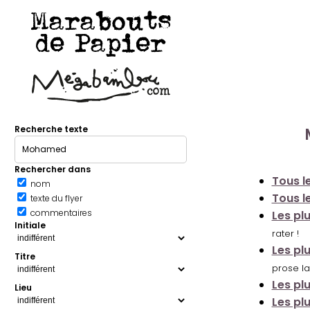
Marabouts
de Papier
Recherche texte
Rechercher dans
Tous le
nom
Tous le
texte du flyer
commentaires
Les pl
Initiale
rater !
Les pl
Titre
prose la
Les pl
Lieu
Les pl