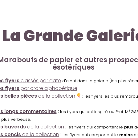
La Grande Galeri
Marabouts de papier et autres prospe
ésotériques
s flyers
classés par date
d'ajout dans la galerie (les plus réc
s flyers
par ordre alphabétique
us belles pièces
de la collection
:
les flyers les plus remarq
us longs commentaires
:
les flyers qui ont inspiré au Prof. MÉ
 plus verbeuse.
us bavards
de la collection
:
les flyers qui comportent le
plus
de
us concis
de la collection
:
les flyers qui comportent le
moins
de