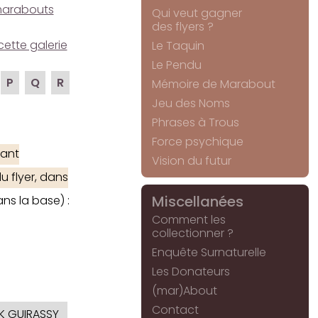
e marabouts
Qui veut gagner
des flyers ?
cette galerie
Le Taquin
Le Pendu
P
Q
R
Mémoire de Marabout
Jeu des Noms
Phrases à Trous
Force psychique
ant
Vision du futur
u flyer, dans
Miscellanées
ns la base) :
Comment les
collectionner ?
Enquête Surnaturelle
Les Donateurs
(mar)About
Contact
 GUIRASSY