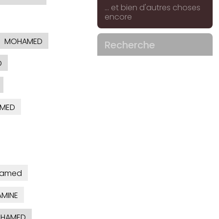
... et bien d'autres choses
encore
MOHAMED
Recherche
D
MED
amed
MINE
HAMED