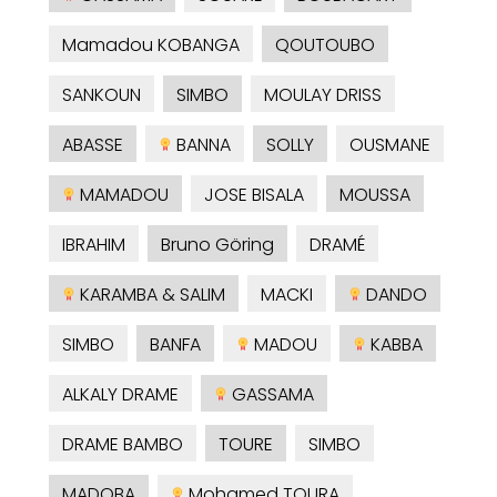
Mamadou KOBANGA
QOUTOUBO
SANKOUN
SIMBO
MOULAY DRISS
ABASSE
BANNA
SOLLY
OUSMANE
MAMADOU
JOSE BISALA
MOUSSA
IBRAHIM
Bruno Göring
DRAMÉ
KARAMBA & SALIM
MACKI
DANDO
SIMBO
BANFA
MADOU
KABBA
ALKALY DRAME
GASSAMA
DRAME BAMBO
TOURE
SIMBO
MADOBA
Mohamed TOURA