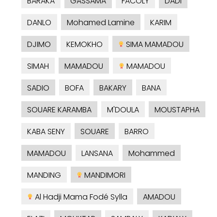
BARAKA
GASSAMA
FACOLY
DADI
DANLO
Mohamed Lamine
KARIM
DJIMO
KEMOKHO
SIMA MAMADOU
SIMAH
MAMADOU
MAMADOU
SADIO
BOFA
BAKARY
BANA
SOUARE KARAMBA
M'DOULA
MOUSTAPHA
KABA SENY
SOUARE
BARRO
MAMADOU
LANSANA
Mohammed
MANDING
MANDIMORI
Al Hadji Mama Fodé Sylla
AMADOU