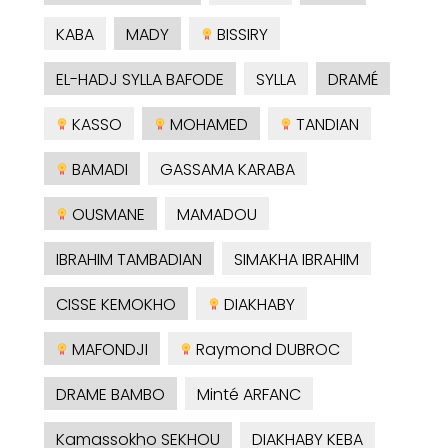
KABA
MADY
BISSIRY
EL-HADJ SYLLA BAFODE
SYLLA
DRAMÉ
KASSO
MOHAMED
TANDIAN
BAMADI
GASSAMA KARABA
OUSMANE
MAMADOU
IBRAHIM TAMBADIAN
SIMAKHA IBRAHIM
CISSE KEMOKHO
DIAKHABY
MAFONDJI
Raymond DUBROC
DRAME BAMBO
Minté ARFANC
Kamassokho SEKHOU
DIAKHABY KEBA