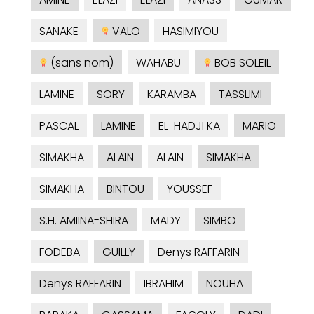
SANAKE
VALO
HASIMIYOU
(sans nom)
WAHABU
BOB SOLEIL
LAMINE
SORY
KARAMBA
TASSLIMI
PASCAL
LAMINE
EL-HADJI KA
MARIO
SIMAKHA
ALAIN
ALAIN
SIMAKHA
SIMAKHA
BINTOU
YOUSSEF
S.H. AMIINA-SHIRA
MADY
SIMBO
FODEBA
GUILLY
Denys RAFFARIN
Denys RAFFARIN
IBRAHIM
NOUHA