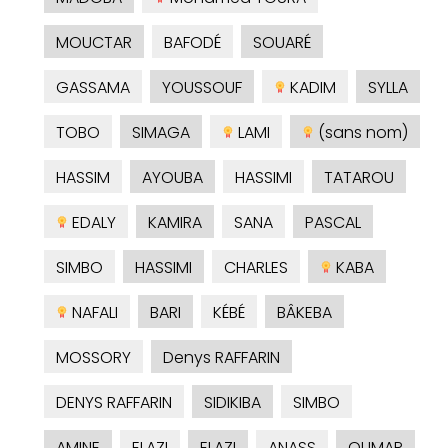
MOUCTAR
BAFODÉ
SOUARÉ
GASSAMA
YOUSSOUF
KADIM
SYLLA
TOBO
SIMAGA
LAMI
(sans nom)
HASSIM
AYOUBA
HASSIMI
TATAROU
EDALY
KAMIRA
SANA
PASCAL
SIMBO
HASSIMI
CHARLES
KABA
NAFALI
BARI
KÉBÉ
BÂKEBA
MOSSORY
Denys RAFFARIN
DENYS RAFFARIN
SIDIKIBA
SIMBO
AMINE
ELAZI
ELAZI
ANASS
OUMAR