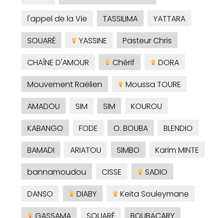
l'appel de la Vie
TASSILIMA
YATTARA
SOUARÉ
YASSINE
Pasteur Chris
CHAÎNE D'AMOUR
Chérif
DORA
Mouvement Raëlien
Moussa TOURE
AMADOU
SIM
SIM
KOUROU
KABANGO
FODE
O. BOUBA
BLENDIO
BAMADI
ARIATOU
SIMBO
Karim MINTE
bannamoudou
CISSE
SADIO
DANSO
DIABY
Keita Souleymane
GASSAMA
SOUARÉ
BOUBACARY