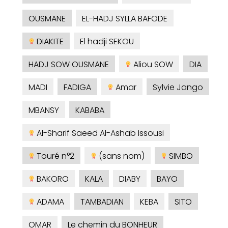
OUSMANE
EL-HADJ SYLLA BAFODE
DIAKITE
El hadji SEKOU
HADJ SOW OUSMANE
Aliou SOW
DIA
MADI
FADIGA
Amar
Sylvie Jango
MBANSY
KABABA
Al-Sharif Saeed Al-Ashab Issousi
Touré n°2
(sans nom)
SIMBO
BAKORO
KALA
DIABY
BAYO
ADAMA
TAMBADIAN
KEBA
SITO
OMAR
Le chemin du BONHEUR