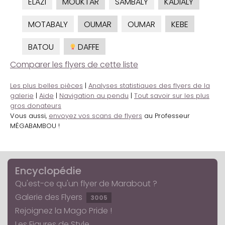
ELAZI
MOUKTAR
SAMBALY
KADIALY
MOTABALY
OUMAR
OUMAR
KEBE
BATOU
DAFFE
Comparer les flyers de cette liste
Les plus belles pièces
|
Analyses statistiques des flyers de la
galerie
|
Aide
|
Navigation au pendu
|
Tout savoir sur les plus
gros donateurs
Vous aussi,
envoyez vos scans de flyers
au Professeur
MÉGABAMBOU !
Encyclopédie
Qu'est-ce qu'un flyer de Marabout ?
Galerie des Flyers
3005
Rejoignez la Mago Pride !
Les Figures de Style