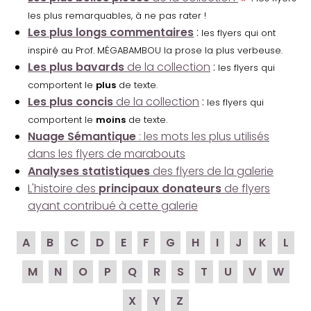
les plus remarquables, à ne pas rater !
Les plus longs commentaires
:
les flyers qui ont
inspiré au Prof. MÉGABAMBOU la prose la plus verbeuse.
Les plus bavards
de la collection
:
les flyers qui
comportent le
plus
de texte.
Les plus concis
de la collection
:
les flyers qui
comportent le
moins
de texte.
Nuage Sémantique
: les mots les plus utilisés
dans les flyers de marabouts
Analyses statistiques
des flyers de la galerie
L'histoire des
principaux donateurs
de flyers
ayant contribué à cette galerie
A
B
C
D
E
F
G
H
I
J
K
L
M
N
O
P
Q
R
S
T
U
V
W
X
Y
Z