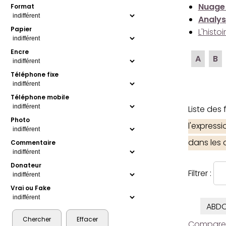
Nuage
Format
Analys
Papier
L'histo
Encre
A
B
Téléphone fixe
Téléphone mobile
Liste des
Photo
l'express
dans les
Commentaire
Donateur
Filtrer :
Vrai ou Fake
ABDO
Comparer l