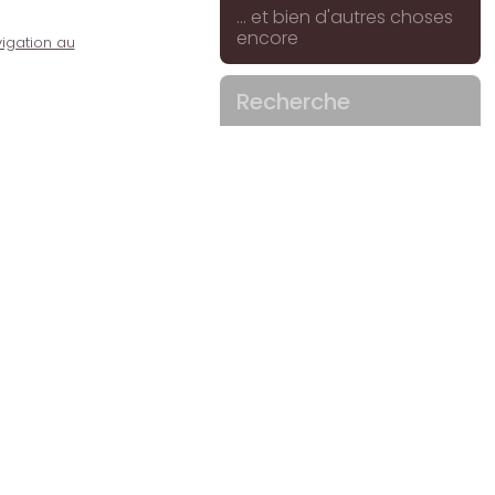
... et bien d'autres choses
encore
igation au
Recherche