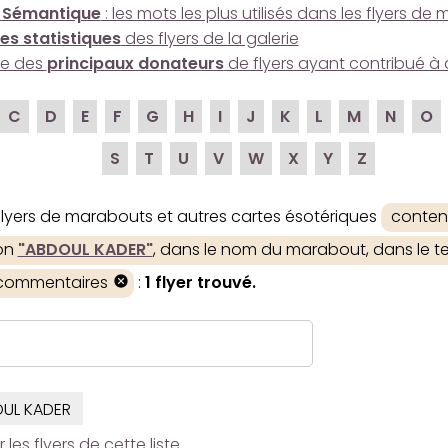
 Sémantique
: les mots les plus utilisés dans les flyers d
es statistiques
des flyers de la galerie
ire des
principaux donateurs
de flyers ayant contribué à 
C
D
E
F
G
H
I
J
K
L
M
N
O
S
T
U
V
W
X
Y
Z
 flyers de marabouts et autres cartes ésotériques
conten
ion
"ABDOUL KADER"
, dans le nom du marabout, dans le tex
 commentaires
:
1 flyer trouvé.
UL KADER
es flyers de cette liste