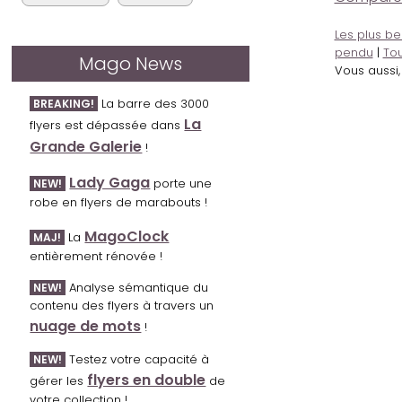
Les plus be
pendu
|
Tou
Mago News
Vous aussi
La barre des 3000
BREAKING!
La
flyers est dépassée dans
Grande Galerie
!
Lady Gaga
porte une
NEW!
robe en flyers de marabouts !
MagoClock
La
MAJ!
entièrement rénovée !
Analyse sémantique du
NEW!
contenu des flyers à travers un
nuage de mots
!
Testez votre capacité à
NEW!
flyers en double
gérer les
de
votre collection !