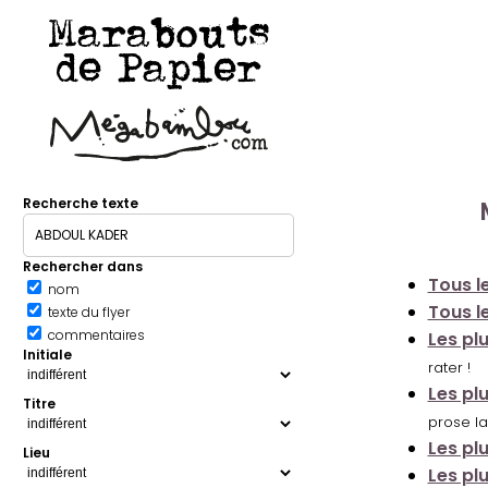
Marabouts
de Papier
Recherche texte
Rechercher dans
Tous le
nom
Tous le
texte du flyer
commentaires
Les pl
Initiale
rater !
Les pl
Titre
prose la
Les pl
Lieu
Les pl