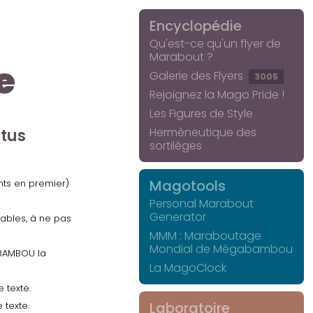
Encyclopédie
Qu'est-ce qu'un flyer de
Marabout ?
e
Galerie des Flyers
3005
Rejoignez la Mago Pride !
Les Figures de Style
Herméneutique des
ctus
sortilèges
Magotools
ents en premier)
Personal Marabout
Generator
uables, à ne pas
MMM : Maraboutage
Mondial de Mégabambou
GABAMBOU la
La MagoClock
 texte.
Laboratoire
 texte.