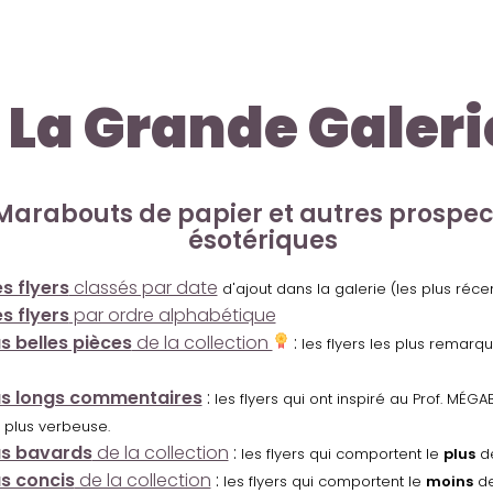
La Grande Galeri
Marabouts de papier et autres prospe
ésotériques
s flyers
classés par date
d'ajout dans la galerie (les plus réc
s flyers
par ordre alphabétique
us belles pièces
de la collection
:
les flyers les plus remarq
us longs commentaires
:
les flyers qui ont inspiré au Prof. MÉ
 plus verbeuse.
us bavards
de la collection
:
les flyers qui comportent le
plus
de
us concis
de la collection
:
les flyers qui comportent le
moins
de