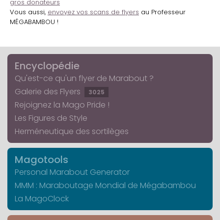
gros donateurs
Vous aussi,
envoyez vos scans de flyers
au Professeur
MÉGABAMBOU !
Encyclopédie
Qu'est-ce qu'un flyer de Marabout ?
Galerie des Flyers
3025
Rejoignez la Mago Pride !
Les Figures de Style
Herméneutique des sortilèges
Magotools
Personal Marabout Generator
MMM : Maraboutage Mondial de Mégabambou
La MagoClock