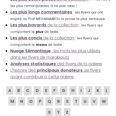
les plus remarquables, à ne pas rater !
Les plus longs commentaires
:
les flyers qui ont
inspiré au Prof. MÉGABAMBOU la prose la plus verbeuse.
Les plus bavards
de la collection
:
les flyers qui
comportent le
plus
de texte.
Les plus concis
de la collection
:
les flyers qui
comportent le
moins
de texte.
Nuage Sémantique
: les mots les plus utilisés
dans les flyers de marabouts
Analyses statistiques
des flyers de la galerie
L'histoire des
principaux donateurs
de flyers
ayant contribué à cette galerie
A
B
C
D
E
F
G
H
I
J
K
L
M
N
O
P
Q
R
S
T
U
V
W
X
Y
Z