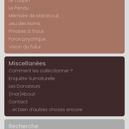
Le Taquin
Le Pendu
Mémoire de Marabout
Jeu des Noms
Phrases à Trous
Force psychique
Vision du futur
Miscellanées
Comment les collectionner ?
Enquête Surnaturelle
Les Donateurs
(mar)About
Contact
... et bien d'autres choses encore
Recherche