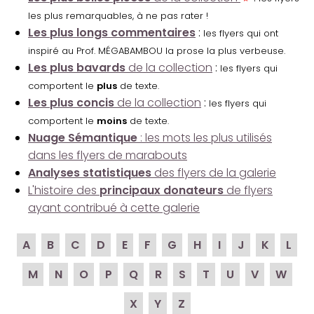
les plus remarquables, à ne pas rater !
Les plus longs commentaires
:
les flyers qui ont
inspiré au Prof. MÉGABAMBOU la prose la plus verbeuse.
Les plus bavards
de la collection
:
les flyers qui
comportent le
plus
de texte.
Les plus concis
de la collection
:
les flyers qui
comportent le
moins
de texte.
Nuage Sémantique
: les mots les plus utilisés
dans les flyers de marabouts
Analyses statistiques
des flyers de la galerie
L'histoire des
principaux donateurs
de flyers
ayant contribué à cette galerie
A
B
C
D
E
F
G
H
I
J
K
L
M
N
O
P
Q
R
S
T
U
V
W
X
Y
Z