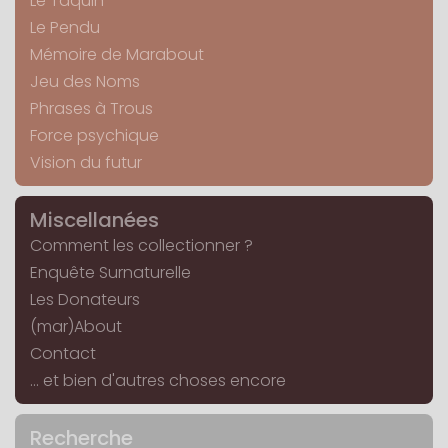
Le Taquin
Le Pendu
Mémoire de Marabout
Jeu des Noms
Phrases à Trous
Force psychique
Vision du futur
Miscellanées
Comment les collectionner ?
Enquête Surnaturelle
Les Donateurs
(mar)About
Contact
... et bien d'autres choses encore
Recherche