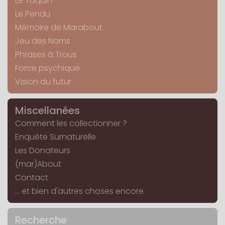
Le Taquin
Le Pendu
Mémoire de Marabout
Jeu des Noms
Phrases à Trous
Force psychique
Vision du futur
Miscellanées
Comment les collectionner ?
Enquête Surnaturelle
Les Donateurs
(mar)About
Contact
... et bien d'autres choses encore
Recherche