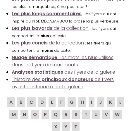
les plus remarquables, à ne pas rater !
Les plus longs commentaires
:
les flyers qui ont
inspiré au Prof. MÉGABAMBOU la prose la plus verbeuse.
Les plus bavards
de la collection
:
les flyers qui
comportent le
plus
de texte.
Les plus concis
de la collection
:
les flyers qui
comportent le
moins
de texte.
Nuage Sémantique
: les mots les plus utilisés
dans les flyers de marabouts
Analyses statistiques
des flyers de la galerie
L'histoire des
principaux donateurs
de flyers
ayant contribué à cette galerie
A
B
C
D
E
F
G
H
I
J
K
L
M
N
O
P
Q
R
S
T
U
V
W
X
Y
Z