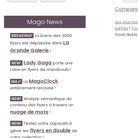
Comparer l
Mago News
Les plus be
pendu
|
Tou
Vous aussi
La barre des 3000
BREAKING!
La
flyers est dépassée dans
Grande Galerie
!
Lady Gaga
porte une
NEW!
robe en flyers de marabouts !
MagoClock
La
MAJ!
entièrement rénovée !
Analyse sémantique du
NEW!
contenu des flyers à travers un
nuage de mots
!
Testez votre capacité à
NEW!
flyers en double
gérer les
de
votre collection !