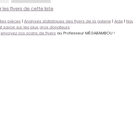
es flyers de cette liste
lles pièces
|
Analyses statistiques des flyers de la galerie
|
Aide
|
Nav
t savoir sur les plus gros donateurs
,
envoyez vos scans de flyers
au Professeur MÉGABAMBOU !