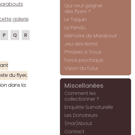
e marabouts
Qui veut gagner
des flyers ?
cette galerie
Le Taquin
Le Pendu
P
Q
R
Mémoire de Marabout
Jeu des Noms
Phrases à Trous
Force psychique
ant
Vision du futur
te du flyer,
Miscellanées
ion dans la
Comment les
collectionner ?
Enquête Surnaturelle
Les Donateurs
(mar)About
Contact