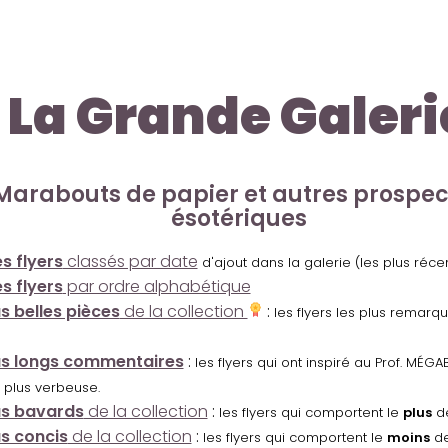
La Grande Galeri
Marabouts de papier et autres prospe
ésotériques
s flyers
classés par date
d'ajout dans la galerie (les plus réc
s flyers
par ordre alphabétique
us belles pièces
de la collection
:
les flyers les plus remarq
us longs commentaires
:
les flyers qui ont inspiré au Prof. MÉ
 plus verbeuse.
us bavards
de la collection
:
les flyers qui comportent le
plus
de
us concis
de la collection
:
les flyers qui comportent le
moins
de