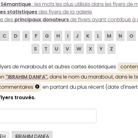
 Sémantique
: les mots les plus utilisés dans les flyers d
es statistiques
des flyers de la galerie
ire des
principaux donateurs
de flyers ayant contribué à 
C
D
E
F
G
H
I
J
K
L
M
N
O
S
T
U
V
W
X
Y
Z
 flyers de marabouts et autres cartes ésotériques
conten
ion
"IBRAHIM DANFA"
, dans le nom du marabout, dans le tex
 commentaires
en partant du plus récent (date d'insert
flyers trouvés.
EH
IBRAHIM DANFA