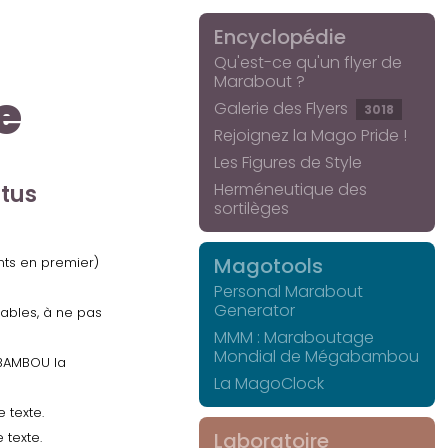
Encyclopédie
Qu'est-ce qu'un flyer de
Marabout ?
e
Galerie des Flyers
3018
Rejoignez la Mago Pride !
Les Figures de Style
Herméneutique des
ctus
sortilèges
Magotools
ents en premier)
Personal Marabout
Generator
uables, à ne pas
MMM : Maraboutage
Mondial de Mégabambou
GABAMBOU la
La MagoClock
 texte.
Laboratoire
 texte.