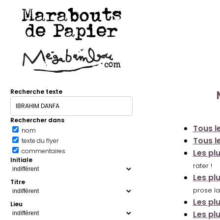
Marabouts
de Papier
Recherche texte
Rechercher dans
Tous le
nom
Tous le
texte du flyer
commentaires
Les pl
Initiale
rater !
Les pl
Titre
prose la
Les pl
Lieu
Les pl