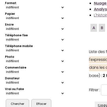
Nuage
Format
Analys
Papier
L'histo
Encre
A
B
Téléphone fixe
Téléphone mobile
Liste des
Photo
l'express
dans les
Commentaire
base) :
2 
Donateur
Vrai ou Fake
Filtrer :
SANN