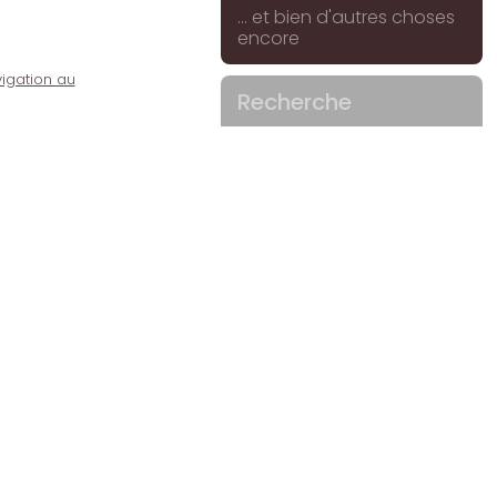
... et bien d'autres choses
encore
igation au
Recherche