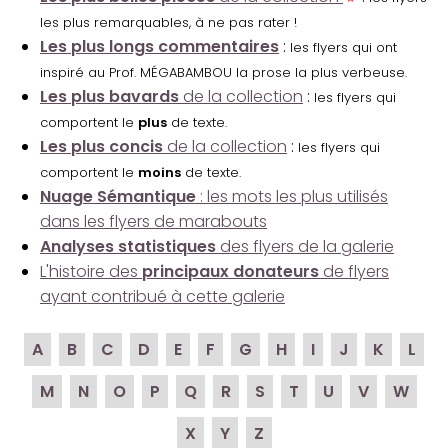
les plus remarquables, à ne pas rater !
Les plus longs commentaires
:
les flyers qui ont
inspiré au Prof. MÉGABAMBOU la prose la plus verbeuse.
Les plus bavards
de la collection
:
les flyers qui
comportent le
plus
de texte.
Les plus concis
de la collection
:
les flyers qui
comportent le
moins
de texte.
Nuage Sémantique
: les mots les plus utilisés
dans les flyers de marabouts
Analyses statistiques
des flyers de la galerie
L'histoire des
principaux donateurs
de flyers
ayant contribué à cette galerie
A
B
C
D
E
F
G
H
I
J
K
L
M
N
O
P
Q
R
S
T
U
V
W
X
Y
Z