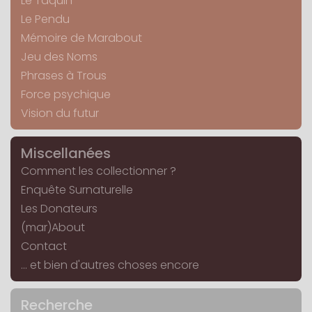
Le Taquin
Le Pendu
Mémoire de Marabout
Jeu des Noms
Phrases à Trous
Force psychique
Vision du futur
Miscellanées
Comment les collectionner ?
Enquête Surnaturelle
Les Donateurs
(mar)About
Contact
... et bien d'autres choses encore
Recherche