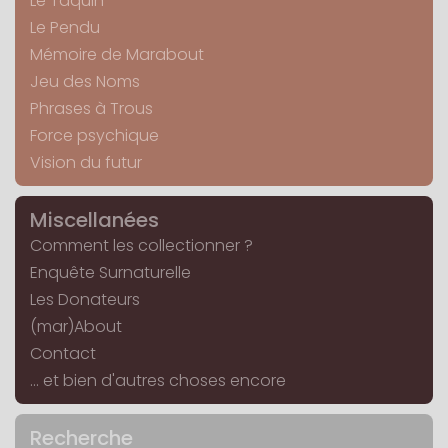
Le Taquin
Le Pendu
Mémoire de Marabout
Jeu des Noms
Phrases à Trous
Force psychique
Vision du futur
Miscellanées
Comment les collectionner ?
Enquête Surnaturelle
Les Donateurs
(mar)About
Contact
... et bien d'autres choses encore
Recherche