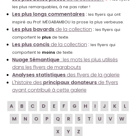
les plus remarquables, à ne pas rater !
Les plus longs commentaires
:
les flyers qui ont
inspiré au Prof. MÉGABAMBOU la prose la plus verbeuse.
Les plus bavards
de la collection
:
les flyers qui
comportent le
plus
de texte.
Les plus concis
de la collection
:
les flyers qui
comportent le
moins
de texte.
Nuage Sémantique
: les mots les plus utilisés
dans les flyers de marabouts
Analyses statistiques
des flyers de la galerie
L'histoire des
principaux donateurs
de flyers
ayant contribué à cette galerie
A
B
C
D
E
F
G
H
I
J
K
L
M
N
O
P
Q
R
S
T
U
V
W
X
Y
Z