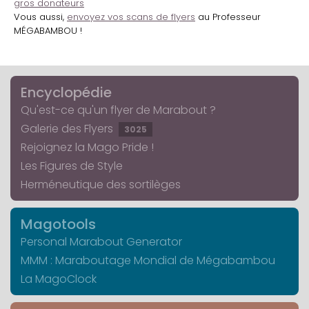
gros donateurs
Vous aussi,
envoyez vos scans de flyers
au Professeur
MÉGABAMBOU !
Encyclopédie
Qu'est-ce qu'un flyer de Marabout ?
Galerie des Flyers
3025
Rejoignez la Mago Pride !
Les Figures de Style
Herméneutique des sortilèges
Magotools
Personal Marabout Generator
MMM : Maraboutage Mondial de Mégabambou
La MagoClock