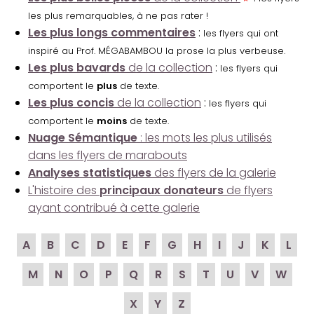
les plus remarquables, à ne pas rater !
Les plus longs commentaires
:
les flyers qui ont
inspiré au Prof. MÉGABAMBOU la prose la plus verbeuse.
Les plus bavards
de la collection
:
les flyers qui
comportent le
plus
de texte.
Les plus concis
de la collection
:
les flyers qui
comportent le
moins
de texte.
Nuage Sémantique
: les mots les plus utilisés
dans les flyers de marabouts
Analyses statistiques
des flyers de la galerie
L'histoire des
principaux donateurs
de flyers
ayant contribué à cette galerie
A
B
C
D
E
F
G
H
I
J
K
L
M
N
O
P
Q
R
S
T
U
V
W
X
Y
Z