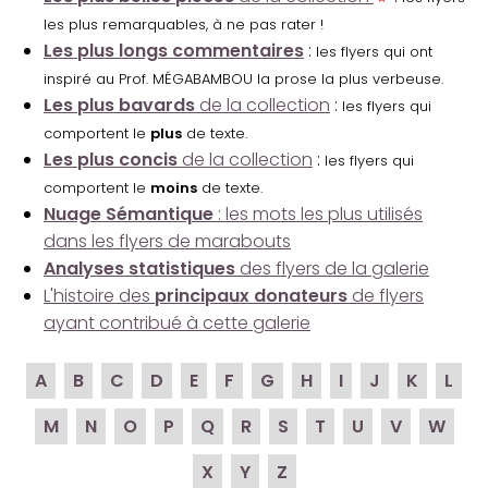
les plus remarquables, à ne pas rater !
Les plus longs commentaires
:
les flyers qui ont
inspiré au Prof. MÉGABAMBOU la prose la plus verbeuse.
Les plus bavards
de la collection
:
les flyers qui
comportent le
plus
de texte.
Les plus concis
de la collection
:
les flyers qui
comportent le
moins
de texte.
Nuage Sémantique
: les mots les plus utilisés
dans les flyers de marabouts
Analyses statistiques
des flyers de la galerie
L'histoire des
principaux donateurs
de flyers
ayant contribué à cette galerie
A
B
C
D
E
F
G
H
I
J
K
L
M
N
O
P
Q
R
S
T
U
V
W
X
Y
Z