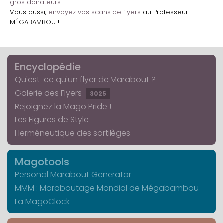
gros donateurs
Vous aussi,
envoyez vos scans de flyers
au Professeur
MÉGABAMBOU !
Encyclopédie
Qu'est-ce qu'un flyer de Marabout ?
Galerie des Flyers
3025
Rejoignez la Mago Pride !
Les Figures de Style
Herméneutique des sortilèges
Magotools
Personal Marabout Generator
MMM : Maraboutage Mondial de Mégabambou
La MagoClock